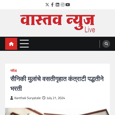
Skip
Twitter
Facebook
LinkedIn
Instagram
YouTube
to
content
VastavNEWSLive.com
a leading NEWS portal of Maharahstra
नांदेड
सैनिकी मुलांचे वसतीगृहात कंत्राटी पद्धतीने
भरती
Kanthak Suryatale
July 21, 2024