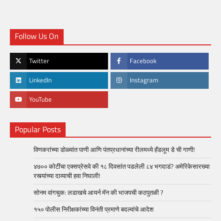
Follow Us On
Twitter
Facebook
LinkedIn
Instagram
YouTube
Popular Posts
विणकरांच्या डोळ्यांत पाणी आणि पंतप्रधानांच्या रीलमध्ये हॅंडलूम डे ची गाणी!
४७०० कोटींचा एक्सप्रेसवे की १८ दिवसांत पडलेली ८४ भगदाडं? अमेरिकेसारख्या
रस्त्यांच्या दाव्याची हवा निघाली!
सोनम वांगचुक: लडाखचे आयर्न मॅन की भाजपची कठपुतळी ?
१५० पोलीस निरीक्षकांच्या विनंती प्रमाणे बदल्यांचे आदेश