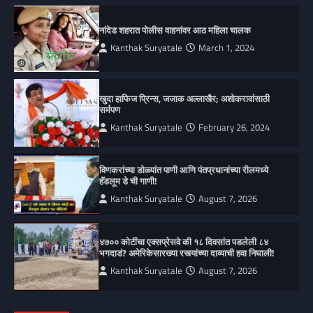
नांदेड शहरात पोलीस वाहनांवर आठ महिला चालक
Kanthak Suryatale
March 1, 2024
खुदा हाफिज प्रिन्स, जजाक अल्लाखैर; अशोकरावांसाठी
सर्मपण
Kanthak Suryatale
February 26, 2024
विणकरांच्या डोळ्यांत पाणी आणि पंतप्रधानांच्या रीलमध्ये
हॅंडलूम डे ची गाणी!
Kanthak Suryatale
August 7, 2026
४७०० कोटींचा एक्सप्रेसवे की १८ दिवसांत पडलेली ८४
भगदाडं? अमेरिकेसारख्या रस्त्यांच्या दाव्याची हवा निघाली!
Kanthak Suryatale
August 7, 2026