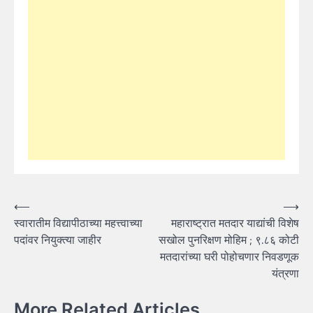
Post
⟵
⟶
स्वारातीम विद्यापीठाच्या महत्त्वाच्या
महाराष्ट्रात मतदार याद्यांची विशेष
navigation
पदांवर नियुक्त्या जाहीर
सखोल पुनरिक्षण मोहिम ; ९.८६ कोटी
मतदारांच्या घरी पोहोचणार निवडणूक
यंत्रणा
More Related Articles