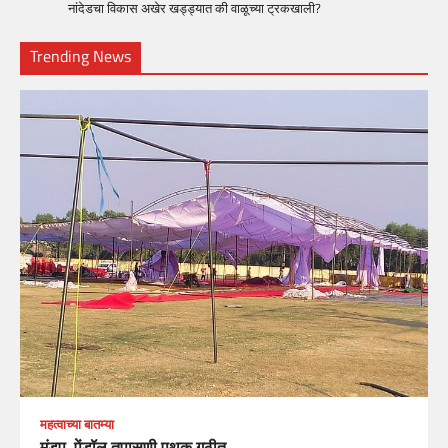
नांदेडचा विकास अखेर खड्ड्यात की वाळूच्या ट्रकखाली?
Trending News
महत्वाच्या बातम्या
मंडप, पेंडॉल तपासणी पथक गठीत