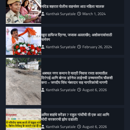
नांदेड शहरात पोलीस वाहनांवर आठ महिला चालक
Kanthak Suryatale
March 1, 2024
खुदा हाफिज प्रिन्स, जजाक अल्लाखैर; अशोकरावांसाठी
सर्मपण
Kanthak Suryatale
February 26, 2024
अबचल नगर कमान ते यात्री निवास रस्ता कामातील
दिरंगाई आणि बोगस ड्रेनेज लाईनची उच्चस्तरीय चौकशी
करा – जगदीप सिंघ नंबरदार सह नागरिकांची मागणी
Kanthak Suryatale
August 6, 2026
अमित शाहंचे सरेंडर ? राहुल गांधींची ती एक अट आणि
मोदी सरकारची झोप उडाली!
Kanthak Suryatale
August 6, 2026