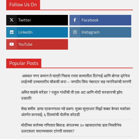
Follow Us On
Twitter
Facebook
LinkedIn
Instagram
YouTube
Popular Posts
अबचल नगर कमान ते यात्री निवास रस्ता कामातील दिरंगाई आणि बोगस ड्रेनेज
लाईनची उच्चस्तरीय चौकशी करा – जगदीप सिंघ नंबरदार सह नागरिकांची मागणी
अमित शाहंचे सरेंडर ? राहुल गांधींची ती एक अट आणि मोदी सरकारची झोप
उडाली!
शेख शमीम हत्या प्रकरणाला नवे वळण: मुख्य सूत्रधार मिर्झा शब्बर बेगवर मकोका
अंतर्गत कारवाई; ६ दिवसांची पोलीस कोठडी
मोदींच्या सत्तेच्या गणितात बिघाड: बंगालच्या २० खासदारांचा डाव नियतीनेच
उलटवला! सदस्यत्वावर टांगती तलवार?