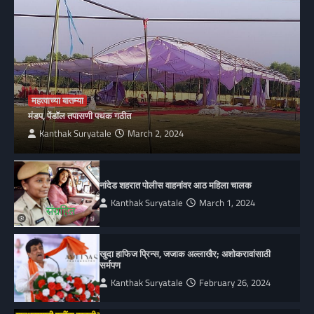
महत्वाच्या बातम्या
मंडप, पेंडॉल तपासणी पथक गठीत
Kanthak Suryatale
March 2, 2024
नांदेड शहरात पोलीस वाहनांवर आठ महिला चालक
Kanthak Suryatale
March 1, 2024
खुदा हाफिज प्रिन्स, जजाक अल्लाखैर; अशोकरावांसाठी
सर्मपण
Kanthak Suryatale
February 26, 2024