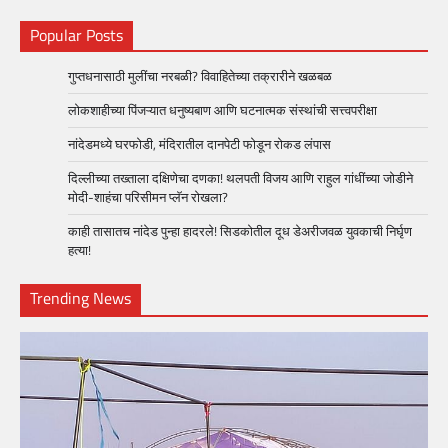
Popular Posts
गुप्तधनासाठी मुलींचा नरबळी? विवाहितेच्या तक्रारीने खळबळ
लोकशाहीच्या पिंजऱ्यात धनुष्यबाण आणि घटनात्मक संस्थांची सत्त्वपरीक्षा
नांदेडमध्ये घरफोडी, मंदिरातील दानपेटी फोडून रोकड लंपास
दिल्लीच्या तख्ताला दक्षिणेचा दणका! थलपती विजय आणि राहुल गांधींच्या जोडीने
मोदी-शाहंचा परिसीमन प्लॅन रोखला?
काही तासातच नांदेड पुन्हा हादरले! सिडकोतील दूध डेअरीजवळ युवकाची निर्घृण
हत्या!
Trending News