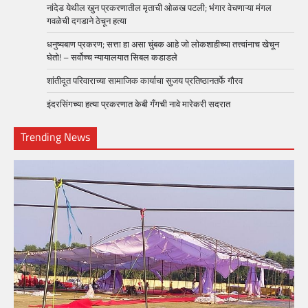
नांदेड येथील खुन प्रकरणातील मृताची ओळख पटली; भंगार वेचणाऱ्या मंगल
गवळेची दगडाने ठेचून हत्या
धनुष्यबाण प्रकरण; सत्ता हा असा चुंबक आहे जो लोकशाहीच्या तत्त्वांनाच खेचून
घेतो! – सर्वोच्च न्यायालयात सिबल कडाडले
शांतीदूत परिवाराच्या सामाजिक कार्याचा सुजय प्रतिष्ठानतर्फे गौरव
इंदरसिंगच्या हत्या प्रकरणात केबी गँगची नावे मारेकरी सदरात
Trending News