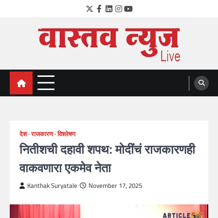
Skip
Twitter
Facebook
LinkedIn
Instagram
YouTube
to
content
VastavNEWSLive.com
a leading NEWS portal of Maharahstra
देश
राजकारण
विश्लेषण
नितीशची दहावी शपथ: मोदींचं राजकारणही
वाकवणारा एकमेव नेता
Kanthak Suryatale
November 17, 2025