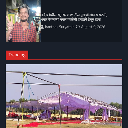
नांदेड येथील खुन प्रकरणातील मृताची ओळख पटली;
भंगार वेचणाऱ्या मंगल गवळेची दगडाने ठेचून हत्या
Kanthak Suryatale
August 9, 2026
Trending