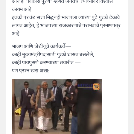
आजही “विकास पुरुष” म्हणत जनतेचा त्यांच्यावर विश्वास
कायम आहे.
इतकी प्रचंड सत्ता मिळूनही भाजपला त्यांच्या पुढे गुडघे टेकावे
लागत आहेत, हे भाजपच्या राजकारणाचे पराभवाचे प्रमाणपत्र
आहे.
भाजप आणि जेडीयूचे कार्यकर्ते—
काही मुख्यमंत्रीपदासाठी गुडघे घासत बसलेले,
काही पायपुसणे करण्याच्या तयारीत —
पण प्रश्न खरा असा: