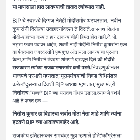
या माणसाला हात लावण्याची ताकद त्यांच्यात नाही.
BJP चे स्वतःचे दिग्गज नेतेही मोदींसमोर थरथरतात. नवीन
कुमारांनी दिलेल्या उदाहरणांवरून ते दिसते.
राजनाथ सिंहांना
मोदी-शहांच्या गळ्यात हार टाकण्याचीही हिंमत होत नाही.जे. पी.
नड्डा फक्त पदावर आहेत, शक्ती नाही.मोदींनी नितीश कुमारांना एका
कार्यक्रमात जबरदस्तीने पुष्पगुच्छ ओढायला लावण्याचा प्रयत्न
केला,आणि नितीशने तेवढ्या शांतपणे दाखवून दिले की
मोदींचे
निवडणुकीनंतर
राजकारण त्यांच्या राजकारणासमोर कमी पडते.
भाजपचे प्रभारी म्हणतात,“मुख्यमंत्र्यांची निवड विधिमंडळ
करेल.”दुसऱ्याच दिवशी BJP अध्यक्ष म्हणतात,“मुख्यमंत्री
नितीशच!”
म्हणजे BJP च्या घरातच गोंधळ उडाला.त्यामध्ये स्थैर्य
आहे ते फक्त एक —
नितीश कुमार हा बिहारचा सर्वात मोठा नेता आहे आणि त्यांना
हटवणे BJP च्या आवाक्याबाहेर आहे.
राजकीय इतिहासकार रामचंद्र गुहा म्हणाले होते,“काँग्रेसला