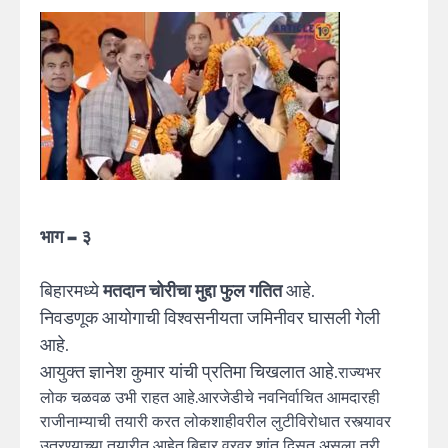
भाग – ३
बिहारमध्ये
मतदान चोरीचा मुद्दा फुल गतित
आहे.
निवडणूक आयोगाची विश्वसनीयता जमिनीवर घासली गेली
आहे.
आयुक्त ज्ञानेश कुमार यांची प्रतिमा चिखलात आहे.
राज्यभर
लोक चळवळ उभी राहत आहे.आरजेडीचे नवनिर्वाचित आमदारही
राजीनाम्याची तयारी करत लोकशाहीवरील लुटीविरोधात रस्त्यावर
उतरण्याच्या तयारीत आहेत.बिहार वरवर शांत दिसत असला तरी