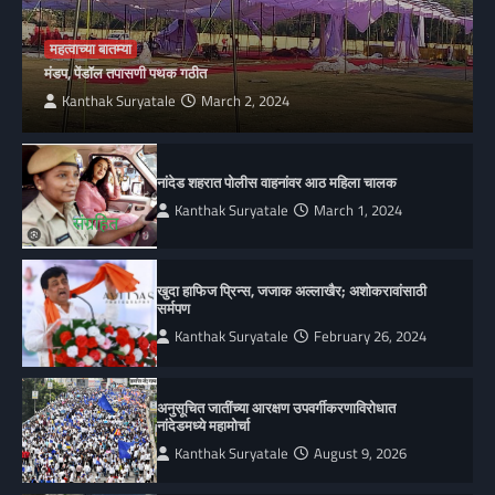
महत्वाच्या बातम्या
मंडप, पेंडॉल तपासणी पथक गठीत
Kanthak Suryatale
March 2, 2024
नांदेड शहरात पोलीस वाहनांवर आठ महिला चालक
Kanthak Suryatale
March 1, 2024
खुदा हाफिज प्रिन्स, जजाक अल्लाखैर; अशोकरावांसाठी
सर्मपण
Kanthak Suryatale
February 26, 2024
अनुसूचित जातींच्या आरक्षण उपवर्गीकरणाविरोधात
नांदेडमध्ये महामोर्चा
Kanthak Suryatale
August 9, 2026