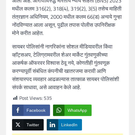
आला आहे. आरोपींविरुद्ध भारतीय न्याय संहिता (BNS) 2023
मधील कलम 316(2), 318(4), 319(2), 3(5) तसेच माहिती
तंत्रज्ञान अधिनियम, 2000 मधील कलम 66(ड) अन्वये गुन्हा
नोंदविण्यात आला असून, पुढील तपास पोलीस उपनिरीक्षक
मोने करीत आहेत.
सायबर पोलिसांनी नागरिकांना सोशल मीडियावरील किंवा
व्हॉट्सअप, टेलिग्रामवरील शेअर मार्केट गुंतवणुकीच्या
आकर्षक ऑफरवर विश्वास ठेवू नये, कोणतीही गुंतवणूक
करण्यापूर्वी संबंधित कंपनीची खातरजमा करावी आणि
संशयास्पद व्यवहार आढळल्यास तात्काळ सायबर पोलिसांशी
संपर्क साधावा, असे आवाहन केले आहे.
Post Views:
535
Facebook
WhatsApp
Twitter
LinkedIn