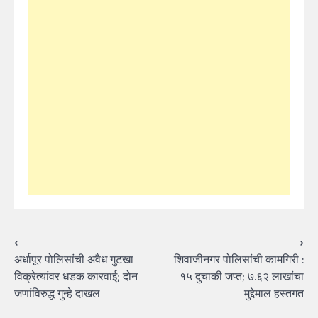
Post
⟵
⟶
अर्धापूर पोलिसांची अवैध गुटखा
शिवाजीनगर पोलिसांची कामगिरी :
navigation
विक्रेत्यांवर धडक कारवाई; दोन
१५ दुचाकी जप्त; ७.६२ लाखांचा
जणांविरुद्ध गुन्हे दाखल
मुद्देमाल हस्तगत