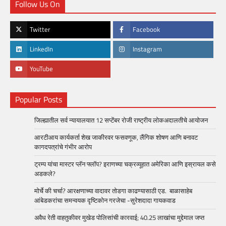
Follow Us On
Twitter
Facebook
LinkedIn
Instagram
YouTube
Popular Posts
जिल्ह्यातील सर्व न्यायालयात 12 सप्टेंबर रोजी राष्ट्रीय लोकअदालतीचे आयोजन
आरटीआय कार्यकर्ता शेख जाकीरवर फसवणूक, लैंगिक शोषण आणि बनावट
कागदपत्रांचे गंभीर आरोप
ट्रम्प यांचा मास्टर प्लॅन फ्लॉप? इराणच्या चक्रव्यूहात अमेरिका आणि इस्रायल कसे
अडकले?
मोर्चे की चर्चा? आरक्षणाच्या वादावर तोडगा काढण्यासाठी एड. बाळासाहेब
आंबेडकरांचा समन्वयक दृष्टिकोन गरजेचा -सुरेशदादा गायकवाड
अवैध रेती वाहतुकीवर मुखेड पोलिसांची कारवाई; 40.25 लाखांचा मुद्देमाल जप्त