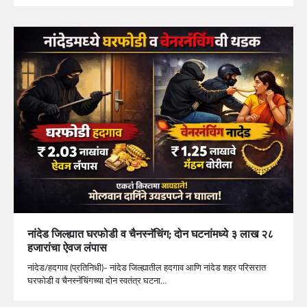
नांदेड जिल्ह्यात घरफोडी व चैनस्नॅचिंग; दोन घटनांमध्ये ३ लाख २८
हजारांचा ऐवज लंपास
नांदेड/हदगाव (प्रतिनिधी)- नांदेड जिल्ह्यातील हदगाव आणि नांदेड शहर परिसरात
घरफोडी व चैनस्नॅचिंगच्या दोन स्वतंत्र घटना…