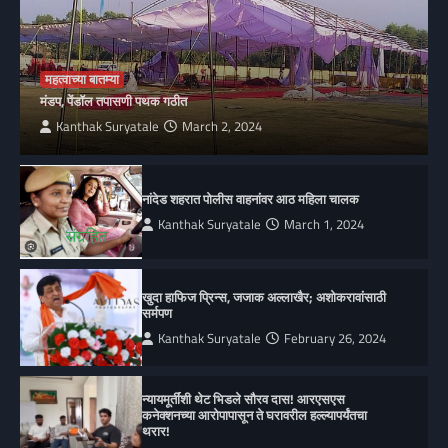
महत्वाच्या बातम्या
मंडप, पेंडॉल तपासणी पथक गठीत
Kanthak Suryatale
March 2, 2024
नांदेड शहरात पोलीस वाहनांवर आठ महिला चालक
Kanthak Suryatale
March 1, 2024
खुदा हाफिज प्रिन्स, जजाक अल्लाखैर; अशोकरावांसाठी
सर्मपण
Kanthak Suryatale
February 26, 2024
न्यायमूर्तींशी थेट भिडले सौरव दास! आरएसएस
कनेक्शनच्या आरोपापासून ते घरावरील हल्ल्यापर्यंतचा
थरार!