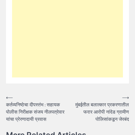
Post
⟵
⟶
कर्तव्यनिष्ठेचा दीपस्तंभ : सहायक
मुंबईतील बलात्कार प्रकरणातील
navigation
पोलीस निरीक्षक संजय नीलपत्रेवार
फरार आरोपी नांदेड ग्रामीण
यांचा प्रेरणादायी प्रवास
पोलिसांकडून जेरबंद
More Related Articles