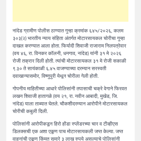
नांदेड ग्रामीण पोलीस ठाण्यात गुन्हा क्रमांक ६४५/२०२६, कलम
३०३(२) भारतीय न्याय संहिता अंतर्गत मोटारसायकल चोरीचा गुन्हा
दाखल करण्यात आला होता. फिर्यादी शिवाजी राजाराम निलपत्रेवार
(वय ४६, रा. विनकर कॉलनी, धनगाव, नांदेड) यांनी ३१ मे २०२६
रोजी तक्रार दिली होती. त्यांची मोटारसायकल ३१ मे रोजी सकाळी
९.३० ते सायंकाळी ६.४५ वाजण्याच्या दरम्यान सरस्वती
दवाखान्यासमोर, विष्णुपुरी येथून चोरीला गेली होती.
गोपनीय माहितीच्या आधारे पोलिसांनी तपासाची चक्रे वेगाने फिरवत
लखन शिवाजी हातागळे (वय २१, रा. नवीन आबादी, मुखेड, जि.
नांदेड) याला ताब्यात घेतले. चौकशीदरम्यान आरोपीने मोटारसायकल
चोरीची कबुली दिली.
पोलिसांनी आरोपीकडून हिरो होंडा स्प्लेंडरच्या चार व टीव्हीएस
डिलक्सची एक अशा एकूण पाच मोटारसायकली जप्त केल्या. जप्त
वाहनांची एकूण किंमत सुमारे ३ लाख रुपये असल्याचे पोलिसांनी