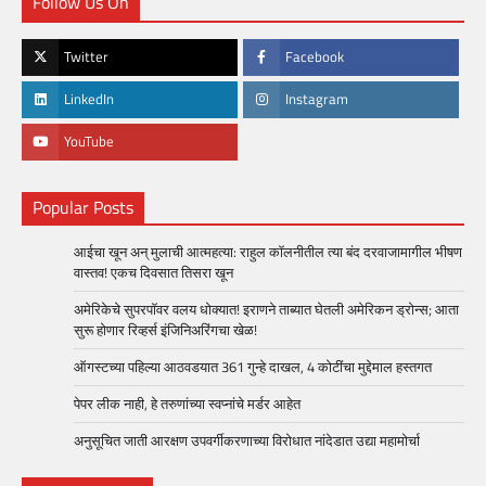
Follow Us On
Twitter
Facebook
LinkedIn
Instagram
YouTube
Popular Posts
आईचा खून अन् मुलाची आत्महत्या: राहुल कॉलनीतील त्या बंद दरवाजामागील भीषण
वास्तव! एकच दिवसात तिसरा खून
अमेरिकेचे सुपरपॉवर वलय धोक्यात! इराणने ताब्यात घेतली अमेरिकन ड्रोन्स; आता
सुरू होणार रिव्हर्स इंजिनिअरिंगचा खेळ!
ऑगस्टच्या पहिल्या आठवडयात 361 गुन्हे दाखल, 4 कोटींचा मुद्देमाल हस्तगत
पेपर लीक नाही, हे तरुणांच्या स्वप्नांचे मर्डर आहेत
अनुसूचित जाती आरक्षण उपवर्गीकरणाच्या विरोधात नांदेडात उद्या महामोर्चा