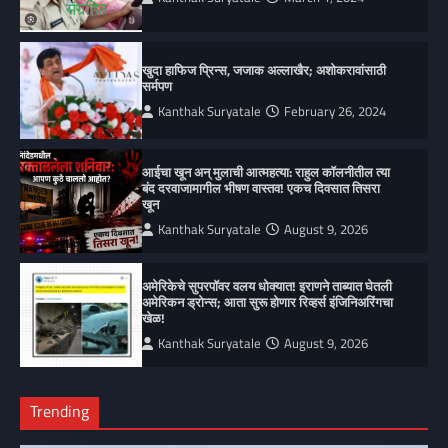
खुदा हाफिज प्रिन्स, जजाक अल्लाखैर; अशोकरावांसाठी
सर्मपण
Kanthak Suryatale
February 26, 2024
आईचा खून अन् मुलाची आत्महत्या: राहुल कॉलनीतील त्या
बंद दरवाजामागील भीषण वास्तव! एकच दिवसात तिसरा
खून
Kanthak Suryatale
August 9, 2026
अमेरिकेचे सुपरपॉवर वलय धोक्यात! इराणने ताब्यात घेतली
अमेरिकन ड्रोन्स; आता सुरू होणार रिव्हर्स इंजिनिअरिंगचा
खेळ!
Kanthak Suryatale
August 9, 2026
Trending