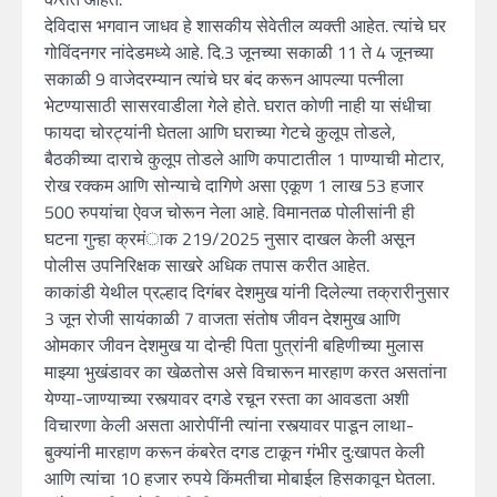
देविदास भगवान जाधव हे शासकीय सेवेतील व्यक्ती आहेत. त्यांचे घर
गोविंदनगर नांदेडमध्ये आहे. दि.3 जूनच्या सकाळी 11 ते 4 जूनच्या
सकाळी 9 वाजेदरम्यान त्यांचे घर बंद करून आपल्या पत्नीला
भेटण्यासाठी सासरवाडीला गेले होते. घरात कोणी नाही या संधीचा
फायदा चोरट्यांनी घेतला आणि घराच्या गेटचे कुलूप तोडले,
बैठकीच्या दाराचे कुलूप तोडले आणि कपाटातील 1 पाण्याची मोटार,
रोख रक्कम आणि सोन्याचे दागिणे असा एकूण 1 लाख 53 हजार
500 रुपयांचा ऐवज चोरून नेला आहे. विमानतळ पोलीसांनी ही
घटना गुन्हा क्रमंाक 219/2025 नुसार दाखल केली असून
पोलीस उपनिरिक्षक साखरे अधिक तपास करीत आहेत.
काकांडी येथील प्रल्हाद दिगंबर देशमुख यांनी दिलेल्या तक्रारीनुसार
3 जून रोजी सायंकाळी 7 वाजता संतोष जीवन देशमुख आणि
ओमकार जीवन देशमुख या दोन्ही पिता पुत्रांनी बहिणीच्या मुलास
माझ्या भुखंडावर का खेळतोस असे विचारून मारहाण करत असतांना
येण्या-जाण्याच्या रस्त्यावर दगडे रचून रस्ता का आवडता अशी
विचारणा केली असता आरोपींनी त्यांना रस्त्यावर पाडून लाथा-
बुक्यांनी मारहाण करून कंबरेत दगड टाकून गंभीर दु:खापत केली
आणि त्यांचा 10 हजार रुपये किंमतीचा मोबाईल हिसकावून घेतला.