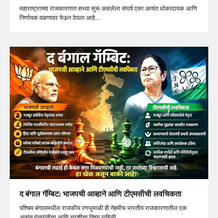
महाराष्ट्राच्या राजकारणात सध्या सुरू असलेला संघर्ष एका अत्यंत धोकादायक आणि
निर्णायक वळणावर येऊन ठेपला आहे.…
द बंगाल गॅम्बिट: भाजपची आव्हाने आणि टीएमसीची लवचिकता
पश्चिम बंगालमधील राजकीय रणधुमाळी ही नेहमीच भारतीय राजकारणातील एक
अत्यंत गुंतागुंतीचा आणि चुरशीचा विषय राहिली…