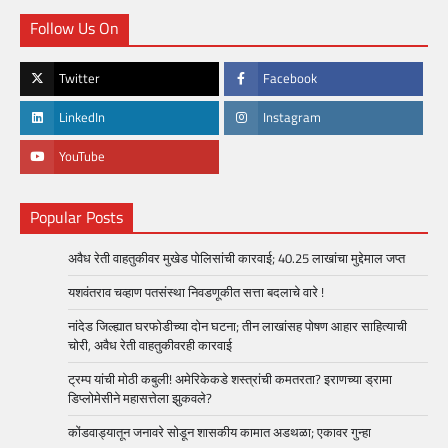
Follow Us On
Twitter
Facebook
LinkedIn
Instagram
YouTube
Popular Posts
अवैध रेती वाहतुकीवर मुखेड पोलिसांची कारवाई; 40.25 लाखांचा मुद्देमाल जप्त
यशवंतराव चव्हाण पतसंस्था निवडणूकीत सत्ता बदलाचे वारे !
नांदेड जिल्ह्यात घरफोडीच्या दोन घटना; तीन लाखांसह पोषण आहार साहित्याची
चोरी, अवैध रेती वाहतुकीवरही कारवाई
ट्रम्प यांची मोठी कबुली! अमेरिकेकडे शस्त्रांची कमतरता? इराणच्या ड्रामा
डिप्लोमेसीने महासत्तेला झुकवले?
कोंडवाड्यातून जनावरे सोडून शासकीय कामात अडथळा; एकावर गुन्हा