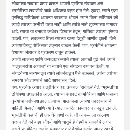
लोकांच्या नावाचा वापर करून आपली प्रतिमा उंचावत असे.
भ्रमंतीच्या लबाडीचे जाळे अधिकच घट्ट होत गेले. एकदा, त्याने एका
प्रसिद्ध गायिकेला आपल्या जाळ्यात ओढले. त्याने तिला सांगितले की
त्याचे त्याच्या पत्नीशी पटत नाही आणि त्यांचे नाते तुटण्याच्या मार्गावर
आहे. त्या्या या बनावट कथेवर विश्वास ठेवून, गायिका त्याच्या प्रेमात
पडली. पण, लवकरच तिला त्याच्या खऱ्या हेतूची जाणीव झाली. तिने
त्याच्याविरुद्ध पोलिसात तक्रार दाखल केली. पण, भ्रमंतीने आपल्या
पैशाच्या जोरावर हे प्रकरण दाबून टाकले.
त्याची लालसा आणि कपटकारस्थाने त्याला आणखी पुढे नेले. त्याने
“पत्रकारांचा आवाज” या नावाने एक संघटना स्थापन केली. या
संघटनेच्या माध्यमातून त्याने लोकांकडून पैसे उकळले, त्यांना त्यांच्या
समस्या सोडवण्याचे खोटे आश्वासन दिले.
पण, प्रत्येक अंधार रात्रीनंतर एक उज्ज्वल ‘सकाळ’ येते. ‘भ्रमंती’चा
ढोंगीपणा उघडकीस आला. त्याच्या बनावट कामगिरीचा आणि फसव्या
कृत्यांचा पर्दाफाश झाला. त्याच्या मालकाला त्याच्या कारस्थानांची
माहिती मिळाली आणि त्याने त्याला त्वरित कामावरून काढून टाकले.
भ्रमंतीची कहाणी ही एक चेतावणी आहे, जी आपल्याला आठवण
करून देते की बाह्य सौंदर्य आणि चातुर्य हे नेहमीच सत्यतेचे लक्षण
नसते. काहीवेळा, सर्वात चमकदार तारे देखील सर्वात अंधार रहस्ये