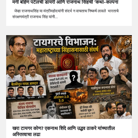
मनी बहिण पटेलची डायरी आणि राजनाथ सिंहची ‘कथा-कल्पना
जेव्हा राजनाथसिंह या मंत्रीमहोदयांनी संदर्भ न वाचताच निष्कर्ष लावले भारताचे
संरक्षणमंत्री राजनाथ सिंह यांनी…
खरा टायगर कोण? एकनाथ शिंदे आणि उद्धव ठाकरे यांच्यातील
अस्तित्वाचा लढा