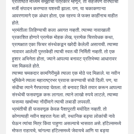
प्रतिष्ठित माध्यम समूहाचा पत्रकार म्हणून, तो सहजपणे वरिष्ठांची
मर्जी संपादन करण्यात यशस्वी झाला. पण, या चकाकणाऱ्या
आवरणामागे एक अंधार होता, एक रहस्य जे फक्त काहींनाच माहीत
होते.
भ्रमंतीला लिहिण्याची कला अवगत नव्हती. त्याच्या नावाखाली
प्रकाशित होणारे प्रत्येक मोहक लेख, प्रत्येक चित्तवेधक कथा,
प्रत्यक्षात एका फिचर संस्थेकडून खरेदी केलेली असायची. त्याच्या
नावावर आलेली पुस्तकेही त्याची स्वतःची निर्मिती नव्हती. तो एक
हुशार अभिनेता होता, ज्याने आपल्या बनावट प्रतिभेच्या आधारावर
यश मिळवले होते.
त्याच्या चमकदार कामगिरीमुळे त्याला एक मोठे पद मिळाले. या नवीन
भूमिकेने त्याला महाराष्ट्रभर प्रवास करण्याची संधी दिली. पण, या
संधीचा त्याने गैरफायदा घेतला. तो बनावट बिले तयार करून आपल्या
संस्थेची फसवणूक करू लागला. त्याने लाखो रुपये लाटले, त्याच्या
फसव्या खर्चाच्या नोंदींमागे त्याची लबाडी लपवली.
भ्रमंतीची ही फसवणूक केवळ पैशापुरती मर्यादित नव्हती. तो
कोणत्याही नवीन शहरात गेला की, स्थानिक बड्या लोकांची नावे
घेऊन त्यांचा मित्र किंवा पाहुणा असल्याचे भासवत असे. हॉटेल्समध्ये
मोफत राहायचे, चांगल्या हॉटेल्समध्ये जेवायचे आणि या बड्या