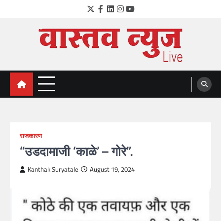
Skip
Twitter
Facebook
LinkedIn
Instagram
YouTube
to
content
VastavNEWSLive.com
a leading NEWS portal of Maharahstra
राजकारण
“उडदामाजी ‘काळे’ – गोरे”.
Kanthak Suryatale
August 19, 2024