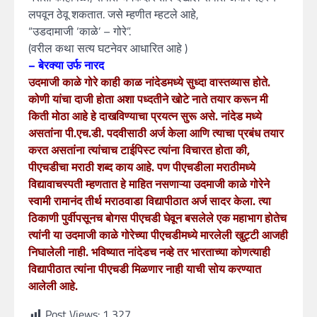
लपवून ठेवू शकतात. जसे म्हणीत म्हटले आहे,
“उडदामाजी ‘काळे’ – गोरे”.
(वरील कथा सत्य घटनेवर आधारित आहे )
– बेरक्या उर्फ नारद
उदमाजी काळे गोरे काही काळ नांदेडमध्ये सुध्दा वास्तव्यास होते.
कोणी यांचा दाजी होता अशा पध्दतीने खोटे नाते तयार करून मी
किती मोठा आहे हे दाखविण्याचा प्रयत्न सुरू असे. नांदेड मध्ये
असतांना पी.एच.डी. पदवीसाठी अर्ज केला आणि त्याचा प्रबंध तयार
करत असतांना त्यांचाच टाईपिस्ट त्यांना विचारत होता की,
पीएचडीचा मराठी शब्द काय आहे. पण पीएचडीला मराठीमध्ये
विद्यावाचस्पती म्हणतात हे माहित नसणाऱ्या उदमाजी काळे गोरेने
स्वामी रामानंद तीर्थ मराठवाडा विद्यापीठात अर्ज सादर केला. त्या
ठिकाणी पुर्वीपसूनच बोगस पीएचडी घेवून बसलेले एक महाभाग होतेच
त्यांनी या उदमाजी काळे गोरेच्या पीएचडीमध्ये मारलेली खुट्टी आजही
निघालेली नाही. भविष्यात नांदेडच नव्हे तर भारताच्या कोणत्याही
विद्यापीठात त्यांना पीएचडी मिळणार नाही याची सोय करण्यात
आलेली आहे.
Post Views:
1,327