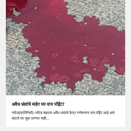
अवैध धंद्यांचे माहेर घर वाय पॉईंट?
नांदेड(प्रतिनिधी)-नांदेड शहरात अवैध धंद्यांचे केंद्र गणेशनगर वाय पॉईंट आहे असे
म्हटले तर चुक ठरणार नाही.…