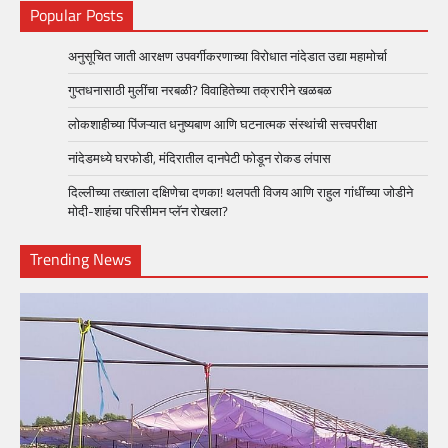
Popular Posts
अनुसूचित जाती आरक्षण उपवर्गीकरणाच्या विरोधात नांदेडात उद्या महामोर्चा
गुप्तधनासाठी मुलींचा नरबळी? विवाहितेच्या तक्रारीने खळबळ
लोकशाहीच्या पिंजऱ्यात धनुष्यबाण आणि घटनात्मक संस्थांची सत्त्वपरीक्षा
नांदेडमध्ये घरफोडी, मंदिरातील दानपेटी फोडून रोकड लंपास
दिल्लीच्या तख्ताला दक्षिणेचा दणका! थलपती विजय आणि राहुल गांधींच्या जोडीने
मोदी-शाहंचा परिसीमन प्लॅन रोखला?
Trending News