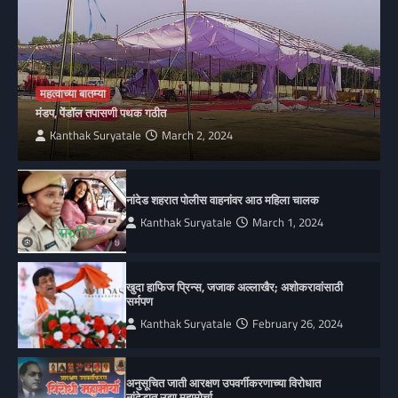
महत्वाच्या बातम्या
मंडप, पेंडॉल तपासणी पथक गठीत
Kanthak Suryatale
March 2, 2024
नांदेड शहरात पोलीस वाहनांवर आठ महिला चालक
Kanthak Suryatale
March 1, 2024
खुदा हाफिज प्रिन्स, जजाक अल्लाखैर; अशोकरावांसाठी
सर्मपण
Kanthak Suryatale
February 26, 2024
अनुसूचित जाती आरक्षण उपवर्गीकरणाच्या विरोधात
नांदेडात उद्या महामोर्चा