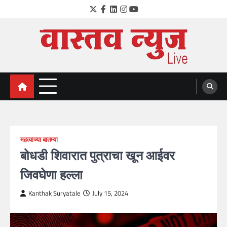
Skip
Twitter
Facebook
LinkedIn
Instagram
YouTube
to
content
VastavNEWSLive.com
a leading NEWS portal of Maharahstra
महत्वाच्या बातम्या
बोधडी शिवारात पुत्राचा खून आईवर
जिवघेणा हल्ला
Kanthak Suryatale
July 15, 2024