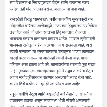
च्या विधानसभा निवडणुकांवर होईल आणि भाजपला उत्तर
प्रदेशातही मोठा फटका बसेल, असा त्यांचा दावा आहे.
रामद्रोही विरुद्ध ‘रामभक्त’: नवीन राजकीय धुमश्चक्री
राम
मंदिरातील चोरीच्या आरोपांमुळे भाजपच्या हिंदुत्वाच्या प्रतिमेला
तडा गेला आहे. जे लोक स्वतःला हिंदू मानतात, ते आता
भाजपला मतदान करण्यास कचरत आहेत. भगवान श्रीरामांनी
भाजपला सत्तेतून बाहेर काढण्याचा मार्ग दाखवला आहे, असे
स्वामी म्हणतात. या भ्रष्टाचाराच्या पैशातूनच भाजप खासदार
खरेदी करत असल्याचा आरोपही त्यांनी केला आहे. याचा
परिणाम असा झाला आहे की, खासदारांच्या घरातही फूट पडत
आहे. मुंबईच्या एका खासदाराच्या मुलीने उद्धव ठाकरेंना भेटून
आपण मातोश्रीसोबतच राहणार असल्याचे स्पष्ट केले आहे,
कारण तिचे वडील रामद्रोही पक्षासोबत जात आहेत.
राहुल गांधींचे नेतृत्व आणि बदललेले वारे
देशातील राजकीय
वातावरण बदलत असून लोकांमध्ये भीती संपली असल्याचे
चित्र आहे. राहुल गांधींच्या पदयात्रा आणि सभांना मिळणारी