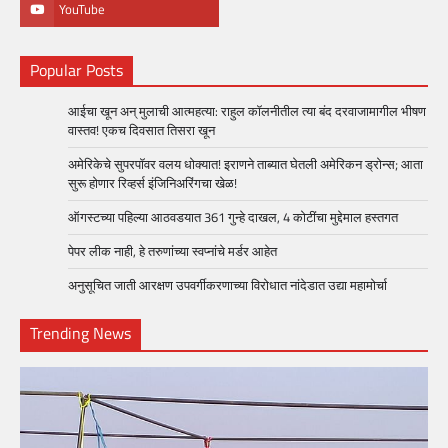
YouTube
Popular Posts
आईचा खून अन् मुलाची आत्महत्या: राहुल कॉलनीतील त्या बंद दरवाजामागील भीषण
वास्तव! एकच दिवसात तिसरा खून
अमेरिकेचे सुपरपॉवर वलय धोक्यात! इराणने ताब्यात घेतली अमेरिकन ड्रोन्स; आता
सुरू होणार रिव्हर्स इंजिनिअरिंगचा खेळ!
ऑगस्टच्या पहिल्या आठवडयात 361 गुन्हे दाखल, 4 कोटींचा मुद्देमाल हस्तगत
पेपर लीक नाही, हे तरुणांच्या स्वप्नांचे मर्डर आहेत
अनुसूचित जाती आरक्षण उपवर्गीकरणाच्या विरोधात नांदेडात उद्या महामोर्चा
Trending News