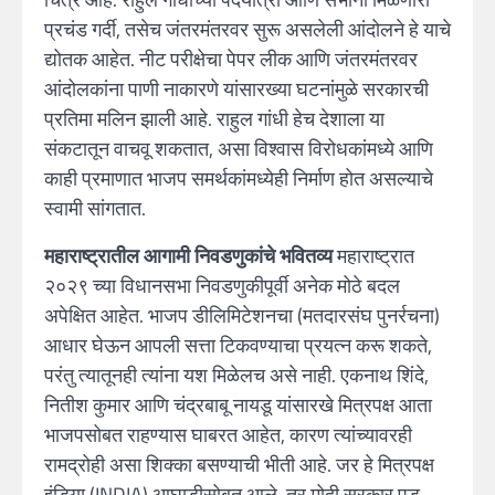
प्रचंड गर्दी, तसेच जंतरमंतरवर सुरू असलेली आंदोलने हे याचे
द्योतक आहेत. नीट परीक्षेचा पेपर लीक आणि जंतरमंतरवर
आंदोलकांना पाणी नाकारणे यांसारख्या घटनांमुळे सरकारची
प्रतिमा मलिन झाली आहे. राहुल गांधी हेच देशाला या
संकटातून वाचवू शकतात, असा विश्वास विरोधकांमध्ये आणि
काही प्रमाणात भाजप समर्थकांमध्येही निर्माण होत असल्याचे
स्वामी सांगतात.
महाराष्ट्रातील आगामी निवडणुकांचे भवितव्य
महाराष्ट्रात
२०२९ च्या विधानसभा निवडणुकीपूर्वी अनेक मोठे बदल
अपेक्षित आहेत. भाजप डीलिमिटेशनचा (मतदारसंघ पुनर्रचना)
आधार घेऊन आपली सत्ता टिकवण्याचा प्रयत्न करू शकते,
परंतु त्यातूनही त्यांना यश मिळेलच असे नाही. एकनाथ शिंदे,
नितीश कुमार आणि चंद्रबाबू नायडू यांसारखे मित्रपक्ष आता
भाजपसोबत राहण्यास घाबरत आहेत, कारण त्यांच्यावरही
रामद्रोही असा शिक्का बसण्याची भीती आहे. जर हे मित्रपक्ष
इंडिया (INDIA) आघाडीसोबत आले, तर मोदी सरकार पडू