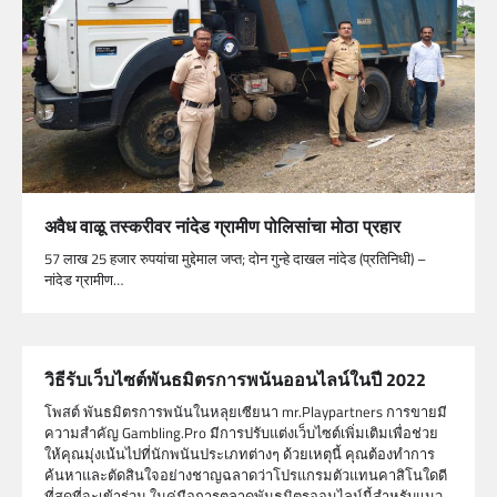
अवैध वाळू तस्करीवर नांदेड ग्रामीण पोलिसांचा मोठा प्रहार
57 लाख 25 हजार रुपयांचा मुद्देमाल जप्त; दोन गुन्हे दाखल नांदेड (प्रतिनिधी) –
नांदेड ग्रामीण…
วิธีรับเว็บไซต์พันธมิตรการพนันออนไลน์ในปี 2022
โพสต์ พันธมิตรการพนันในหลุยเซียนา mr.Playpartners การขายมี
ความสำคัญ Gambling.Pro มีการปรับแต่งเว็บไซต์เพิ่มเติมเพื่อช่วย
ให้คุณมุ่งเน้นไปที่นักพนันประเภทต่างๆ ด้วยเหตุนี้ คุณต้องทำการ
ค้นหาและตัดสินใจอย่างชาญฉลาดว่าโปรแกรมตัวแทนคาสิโนใดดี
ที่สุดที่จะเข้าร่วม ในคู่มือการตลาดพันธมิตรออนไลน์นี้สำหรับแนว