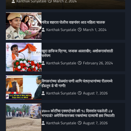
Kanthak Suryatale
March 2, 2024
नांदेड शहरात पोलीस वाहनांवर आठ महिला चालक
Kanthak Suryatale
March 1, 2024
खुदा हाफिज प्रिन्स, जजाक अल्लाखैर; अशोकरावांसाठी
सर्मपण
Kanthak Suryatale
February 26, 2024
विणकरांच्या डोळ्यांत पाणी आणि पंतप्रधानांच्या रीलमध्ये
हॅंडलूम डे ची गाणी!
Kanthak Suryatale
August 7, 2026
४७०० कोटींचा एक्सप्रेसवे की १८ दिवसांत पडलेली ८४
भगदाडं? अमेरिकेसारख्या रस्त्यांच्या दाव्याची हवा निघाली!
Kanthak Suryatale
August 7, 2026