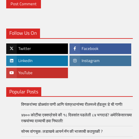
Follow Us On
Twitter
Facebook
LinkedIn
Instagram
YouTube
Popular Posts
विणकरांच्या डोळ्यांत पाणी आणि पंतप्रधानांच्या रीलमध्ये हॅंडलूम डे ची गाणी!
४७०० कोटींचा एक्सप्रेसवे की १८ दिवसांत पडलेली ८४ भगदाडं? अमेरिकेसारख्या
रस्त्यांच्या दाव्याची हवा निघाली!
सोनम वांगचुक: लडाखचे आयर्न मॅन की भाजपची कठपुतळी ?