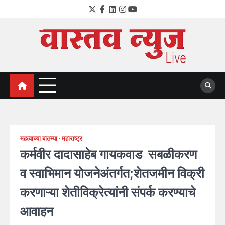
Skip
Twitter
Facebook
LinkedIn
Instagram
YouTube
to
content
VastavNEWSLive.com
a leading NEWS portal of Maharahstra
महत्वाच्या बातम्या
महाराष्ट्र
कर्मवीर दादासाहेब गायकवाड सबळीकरण
व स्वाभिमान योजनेअंतर्गत;शेतजमीन विक्री
करणाऱ्या शेतीविक्रेत्यांनी संपर्क करण्याचे
आवाहन