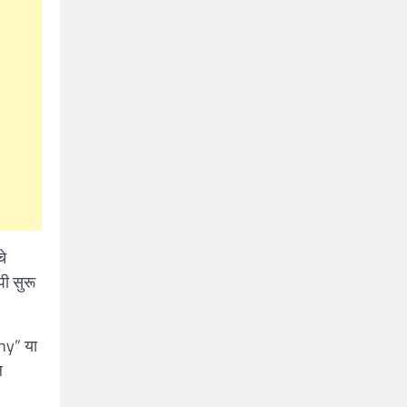
चे
पी सुरू
iny” या
ल