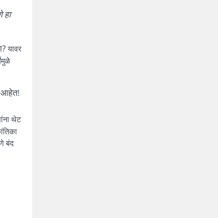
े हा
का?
यावर
मुळे
त आहेत!
ांना थेट
ांतिका
े बंद