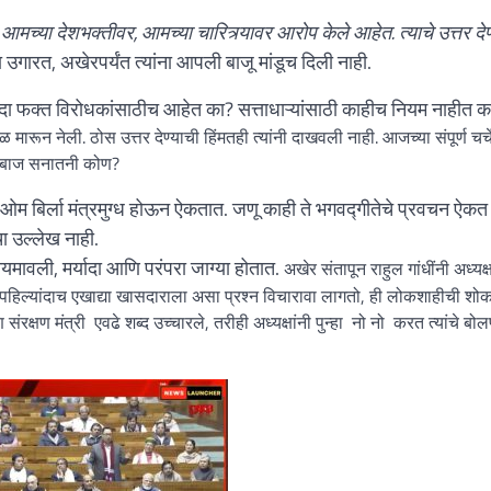
ी आमच्या देशभक्तीवर, आमच्या चारित्र्यावर आरोप केले आहेत. त्याचे उत्तर देण
 उगारत, अखेरपर्यंत त्यांना आपली बाजू मांडूच दिली नाही.
्यादा फक्त विरोधकांसाठीच आहेत का? सत्ताधाऱ्यांसाठी काहीच नियम नाहीत 
ारून नेली. ठोस उत्तर देण्याची हिंमतही त्यांनी दाखवली नाही. आजच्या संपूर्ण चर्चे
णाबाज सनातनी कोण?
क्ष ओम बिर्ला मंत्रमुग्ध होऊन ऐकतात. जणू काही ते भगवद्गीतेचे प्रवचन ऐक
चा उल्लेख नाही.
ियमावली, मर्यादा आणि परंपरा जाग्या होतात.
अखेर संतापून राहुल गांधींनी अध्यक्ष
त पहिल्यांदाच एखाद्या खासदाराला असा प्रश्न विचारावा लागतो, ही लोकशाहीची शोक
रक्षण मंत्री एवढे शब्द उच्चारले, तरीही अध्यक्षांनी पुन्हा नो नो करत त्यांचे बोलण