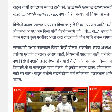
राहुल गांधी स्पष्टपणे म्हणत होते की,
सत्ताधारी पक्षाच्या खासदारांन
माझा लोकशाही अधिकार आहे.
पण तरीही अध्यक्षांनी नियमांचा बडगा
विरोधी पक्षाचे खासदार प्रश्न विचारत होते नियम, परंपरा आणि मर
लोकसभा अध्यक्ष ओम बिर्ला यांनी नेहमीप्रमाणे “नो… नो… नो…” म्हणत वेळ म
एकच प्रश्न पुन्हा ऐरणीवर आला खरा राष्ट्रवादी कोण आणि केवळ घोष
सत्ताधारी पक्षाचे खासदार किंवा मंत्री बोलत असतील, तेव्हा अध्य
त्यांच्या एकाही शब्दावर आक्षेप नाही, नियमांची आठवण नाही, परंपरे
पण विरोधी पक्षाने उत्तर देण्याची तयारी केली, की अचानक नियम, न
विचारले,मी या सभागृहात काय बोलावे, ते तुम्हीच सांगून टाका. इतिहासा
नाही तर काय? राहुल गांधींनी तडजोडीचा मार्ग स्वीकारत ‘पंतप्रधान’ आणि सं
पाडले.