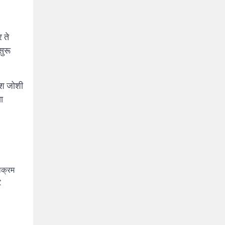
 ते
सुरू
ेश जोशी
ा
ाक्रम
.