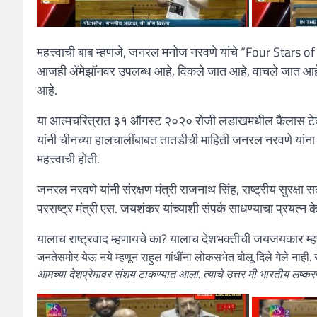
महत्त्वाची बाब म्हणजे, जनरल मनोज नरवणे यांचे “Four Stars of D
आजही ॲमेझॉनवर उपलब्ध आहे, विकले जात आहे, वाचले जात आहे. हे
आहे.
या आत्मचरित्रात ३१ ऑगस्ट २०२० रोजी लडाखमधील कैलास टेकड
यांनी चीनच्या हालचालींबाबत तातडीची माहिती जनरल नरवणे यांना दि
महत्त्वाची होती.
जनरल नरवणे यांनी संरक्षण मंत्री राजनाथ सिंह, राष्ट्रीय सुर
परराष्ट्र मंत्री एस. जयशंकर यांच्याशी संपर्क साधण्याचा प्रयत्
यालाच राष्ट्रवाद म्हणायचे का? यालाच देशभक्तीची जयजयकार म्
जनतेसमोर येऊ नये म्हणून राहुल गांधींना लोकसभेत बोलू दिले गेले नाही. 
आमच्या देशप्रेमावर संशय टाकण्यात आला. त्याचे उत्तर मी भारतीय लष्करप्र