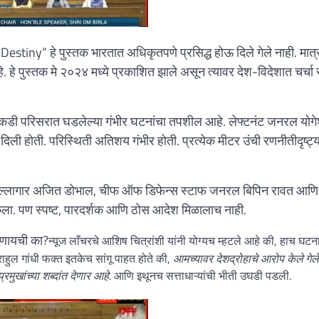
estiny” हे पुस्तक भारतात अधिकृतपणे प्रसिद्ध होऊ दिले गेले नाही. मात्र
 पुस्तक मे २०२४ मध्ये प्रकाशित झाले असून त्यावर देश-विदेशात चर्चा 
ी परिसरात घडलेल्या गंभीर घटनांचा तपशील आहे. लेफ्टनंट जनरल योग
ली होती. परिस्थिती अतिशय गंभीर होती. प्रत्येक मीटर उंची रणनीतीदृष्ट्य
क्षा सल्लागार अजित डोभाल, चीफ ऑफ डिफेन्स स्टाफ जनरल बिपिन रावत आणि
न केला. पण स्पष्ट, पारदर्शक आणि ठोस आदेश मिळालाच नाही.
हणायची का?
न्यूज लाँचरचे आशिष चित्रांशी यांनी योग्यच म्हटले आहे की, हाच घटन
राहुल गांधी फक्त इतकेच सांगू पाहत होते की,
आमच्यावर देशद्रोहाचे आरोप केले गेले
मुखांच्या शब्दांत देणार आहे.
आणि इथूनच सत्ताधाऱ्यांची भीती उघडी पडली.