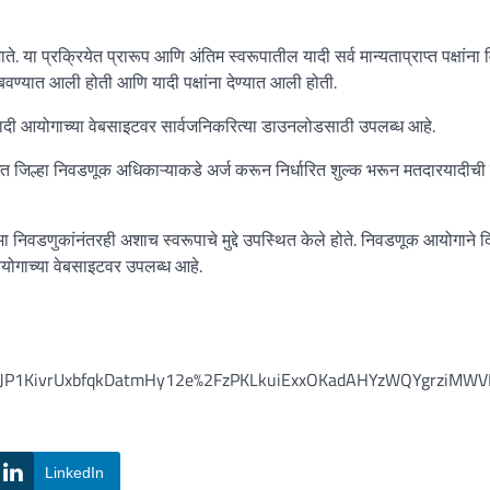
ते. या प्रक्रियेत प्रारूप आणि अंतिम स्वरूपातील यादी सर्व मान्यताप्राप्त पक्षांना 
ण्यात आली होती आणि यादी पक्षांना देण्यात आली होती.
ादी आयोगाच्या वेबसाइटवर सार्वजनिकरित्या डाउनलोडसाठी उपलब्ध आहे.
ित जिल्हा निवडणूक अधिकाऱ्याकडे अर्ज करून निर्धारित शुल्क भरून मतदारयादीची 
सभा निवडणुकांनंतरही अशाच स्वरूपाचे मुद्दे उपस्थित केले होते. निवडणूक आयोगाने द
आयोगाच्या वेबसाइटवर उपलब्ध आहे.
JP1KivrUxbfqkDatmHy12e%2FzPKLkuiExxOKadAHYzWQYgrziMW
LinkedIn