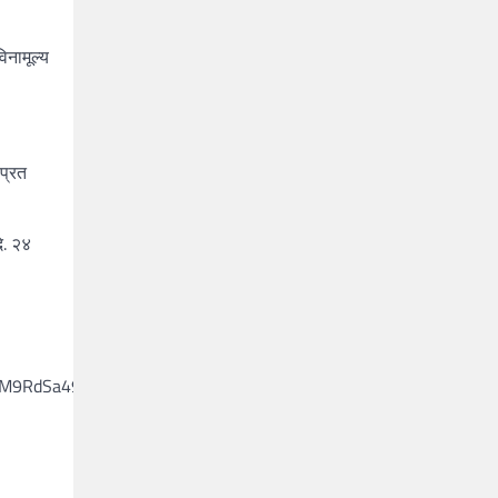
विनामूल्य
प्रत
ि. २४
VM9RdSa49qKKjiLLCWX%2FdIawdRjv6WA2GoknYcyLIzu4lIXP3VR