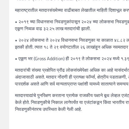
महाराष्ट्रातील मतदारसंख्येच्या वाढीबाबत लेखातील माहिती दिशाभूल करण
• २०१९ च्या विधानसभा निवडणुकांपासून २०२४ च्या लोकसभा निवडणुकां
एकूण निव्वळ वाढ ३२.२५ लाख मतदारांची झाली.
• २०२४ लोकसभा ते २०२४ विधानसभा निवडणुका या काळात ४८.८२ लाख 
इतकी होती. त्यात १८ ते २९ वयोगटातील २६ लाखांहून अधिक नवमतदार ह
• एकूण भर (Gross Addition) ही २०१९ ते लोकसभा २०२४ मध्ये १.३
मतदारांची संख्या प्रक्षेपित प्रौढ लोकसंख्येपेक्षा अधिक का आहे यासं
अंदाजासाठी असते. मतदार नोंदणी ही प्रत्यक्ष फॉर्म्स, क्षेत्रीय पडताळणी, 
पारदर्शक असते आणि सर्व मान्यताप्राप्त पक्षांशी यामध्ये सातत्याने समन्
मतदारयाद्यांचे पुनरिक्षण करताना प्रत्येक राजकीय पक्षाने बूथ लेव्हल ए
केले होते. निवडणुकीचे निकाल लागेपर्यंत या एजंटांकडून किंवा भारतीय राष
निवडणुकीनंतरच उपस्थित केली गेली आहे.