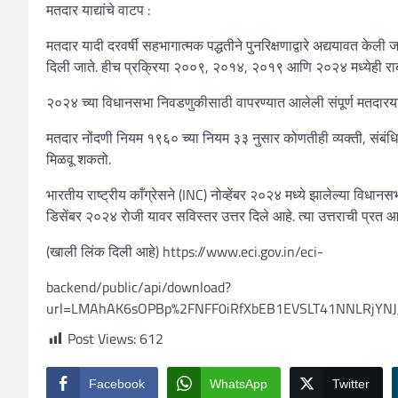
मतदार याद्यांचे वाटप :
मतदार यादी दरवर्षी सहभागात्मक पद्धतीने पुनरिक्षणाद्वारे अद्ययावत केली जा
दिली जाते. हीच प्रक्रिया २००९, २०१४, २०१९ आणि २०२४ मध्येही राबव
२०२४ च्या विधानसभा निवडणुकीसाठी वापरण्यात आलेली संपूर्ण मतदारय
मतदार नोंदणी नियम १९६० च्या नियम ३३ नुसार कोणतीही व्यक्ती, संबंध
मिळवू शकतो.
भारतीय राष्ट्रीय काँग्रेसने (INC) नोव्हेंबर २०२४ मध्ये झालेल्या विधान
डिसेंबर २०२४ रोजी यावर सविस्तर उत्तर दिले आहे. त्या उत्तराची प्रत 
(खाली लिंक दिली आहे) https://www.eci.gov.in/eci-
backend/public/api/download?
url=LMAhAK6sOPBp%2FNFF0iRfXbEB1EVSLT41NNLRjYNJ
Post Views:
612
Facebook
WhatsApp
Twitter