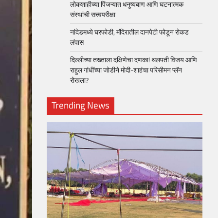
लोकशाहीच्या पिंजऱ्यात धनुष्यबाण आणि घटनात्मक
संस्थांची सत्त्वपरीक्षा
नांदेडमध्ये घरफोडी, मंदिरातील दानपेटी फोडून रोकड
लंपास
दिल्लीच्या तख्ताला दक्षिणेचा दणका! थलपती विजय आणि
राहुल गांधींच्या जोडीने मोदी-शाहंचा परिसीमन प्लॅन
रोखला?
Trending News
loper?
, Skills
1