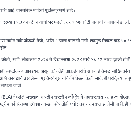
ारी आहे. वास्तविक माहिती पुढीलप्रमाणे आहे :
दरम्यान १.३९ कोटी नावांची भर पडली, तर १.०७ कोटी नावांची वजाबाकी झाली. त्
नवीन नावे जोडली गेली, आणि ८ लाख वगळली गेली. त्यामुळे निव्वळ वाढ ४०.
ोते.
९ कोटी, आणि लोकसभा २०२४ ते विधानसभा २०२४ मध्ये ४८.८२ लाख इतकी होती
दर्भातही स्पष्टीकरण आवश्यक असून कोणतेही आकडेवारीचे साधन हे केवळ सांख्यिकीय
आणि कायद्याने ठरवलेल्या प्रक्रियेनुसार निर्णय घेऊन केली जाते. ही प्रक्रिया संपूर
वय साधला जातो.
जंट (BLA) नेमलेले असतात. भारतीय राष्ट्रीय काँग्रेसने महाराष्ट्रात २८,४२१ बीएलए
्ट्रीय काँग्रेसच्या उमेदवारांकडून कोणतीही गंभीर तक्रार प्राप्त झालेली नाही. ही 