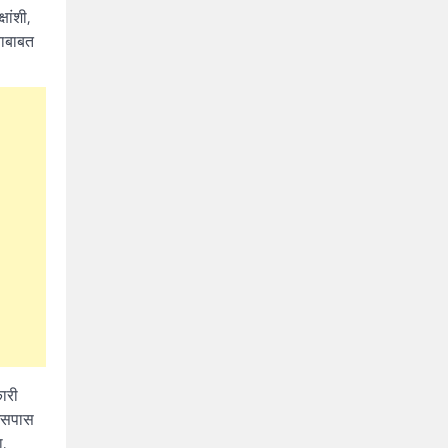
षांशी,
याबाबत
कारी
 आसपास
ा.