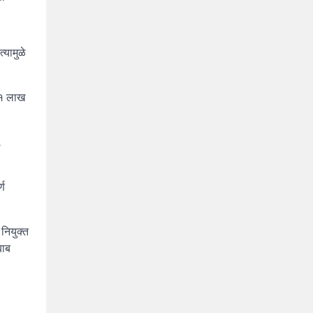
यामुळे
८१ लाख
.
्ण
 नियुक्त
बाब