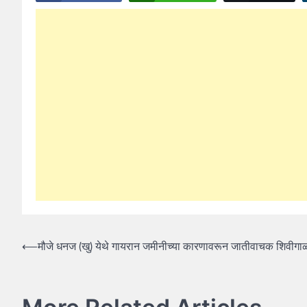
Post
⟵
मौजे धनज (खु) येथे गायरान जमीनीच्या कारणावरून जातीवाचक शिवीगा
navigation