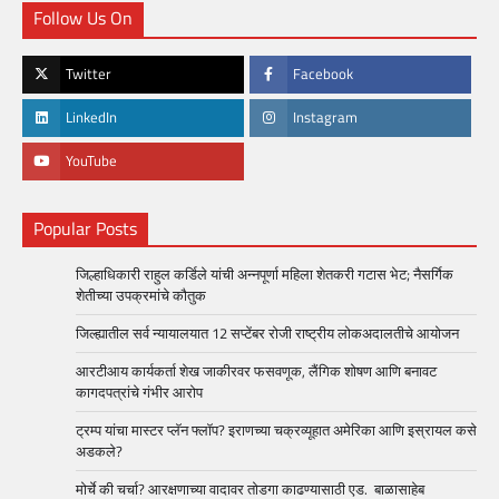
Follow Us On
Twitter
Facebook
LinkedIn
Instagram
YouTube
Popular Posts
जिल्हाधिकारी राहुल कर्डिले यांची अन्नपूर्णा महिला शेतकरी गटास भेट; नैसर्गिक
शेतीच्या उपक्रमांचे कौतुक
जिल्ह्यातील सर्व न्यायालयात 12 सप्टेंबर रोजी राष्ट्रीय लोकअदालतीचे आयोजन
आरटीआय कार्यकर्ता शेख जाकीरवर फसवणूक, लैंगिक शोषण आणि बनावट
कागदपत्रांचे गंभीर आरोप
ट्रम्प यांचा मास्टर प्लॅन फ्लॉप? इराणच्या चक्रव्यूहात अमेरिका आणि इस्रायल कसे
अडकले?
मोर्चे की चर्चा? आरक्षणाच्या वादावर तोडगा काढण्यासाठी एड. बाळासाहेब