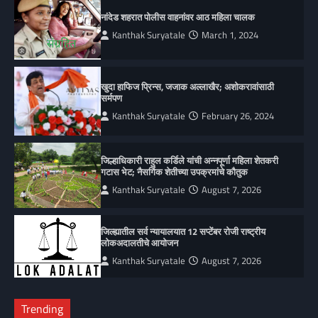
नांदेड शहरात पोलीस वाहनांवर आठ महिला चालक
Kanthak Suryatale
March 1, 2024
खुदा हाफिज प्रिन्स, जजाक अल्लाखैर; अशोकरावांसाठी
सर्मपण
Kanthak Suryatale
February 26, 2024
जिल्हाधिकारी राहुल कर्डिले यांची अन्नपूर्णा महिला शेतकरी
गटास भेट; नैसर्गिक शेतीच्या उपक्रमांचे कौतुक
Kanthak Suryatale
August 7, 2026
जिल्ह्यातील सर्व न्यायालयात 12 सप्टेंबर रोजी राष्ट्रीय
लोकअदालतीचे आयोजन
Kanthak Suryatale
August 7, 2026
Trending