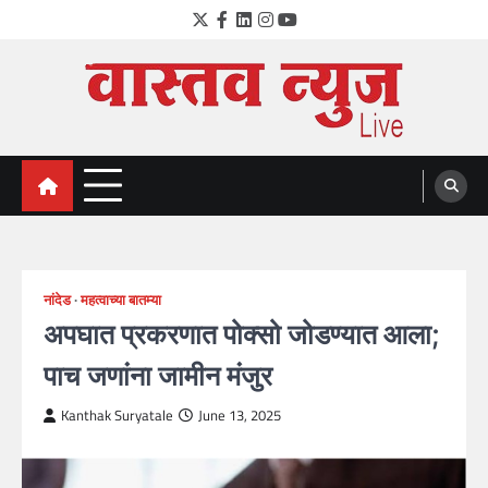
Skip
Twitter
Facebook
LinkedIn
Instagram
YouTube
to
content
VastavNEWSLive.com
a leading NEWS portal of Maharahstra
नांदेड
महत्वाच्या बातम्या
अपघात प्रकरणात पोक्सो जोडण्यात आला;
पाच जणांना जामीन मंजुर
Kanthak Suryatale
June 13, 2025