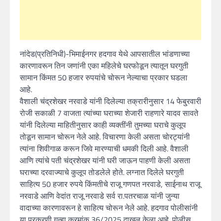
नांदेड(प्रतिनिधी)-भिमाईनगर हदगाव येथे आपसातील भांडणाच्या
कारणावरून तिन जणांनी एका महिलेचे घरफोडून त्यातून घरगुती
सामान किंमत 50 हजार रुपयांचे चोरून नेल्याचा प्रकार घडला
आहे.
वैशाली चंद्रशेखर नरवाडे यांनी दिलेल्या तक्रारीनुसार 14 फेबु्रवारी
रोजी सकाळी 7 वाजता त्यांच्या घराच्या शेजारी राहणारे यादव सावते
यांनी दिलेल्या माहितीनुसार काही व्यक्तींनी तुमच्या घराचे कुलूप
तोडून सामान चोरून नेले आहे. विचारणा केली असता चोरट्यांनी
त्यांना शिवीगाळ करून जिवे मारण्याची धमकी दिली आहे. वैशाली
आणि त्यांचे पती चंद्रशेखर यांनी घरी जाऊन पाहणी केली असता
घराच्या दरवाज्याचे कुलूप तोडलेले होते. लग्नात दिलेले घरगुती
साहित्य 50 हजार रुपये किंमतीचे राजू गणपत नरवाडे, साईनाथ राजू
नरवाडे आणि वेदांत राजू नरवाडे सर्व रा.पतरचाळ यांनी जुन्या
वादाच्या कारणावरून हे साहित्य चोरून नेले आहे. हदगाव पोलीसांनी
या प्रकरणी गुन्हा क्रमांक 36/2025 दाखल केला आहे. पोलीस