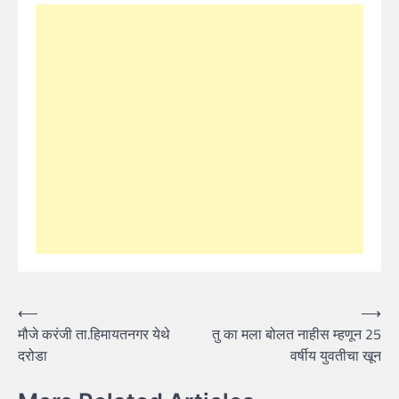
Post
⟵
⟶
मौजे करंजी ता.हिमायतनगर येथे
तु का मला बोलत नाहीस म्हणून 25
navigation
दरोडा
वर्षीय युवतीचा खून