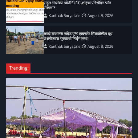
राहुल गांधींच्या जोडीने मोदी-शाहंचा परिसीमन प्लॅन
रोखला?
Kanthak Suryatale
August 8, 2026
काही तासातच नांदेड पुन्हा हादरले! सिडकोतील दूध
डेअरीजवळ युवकाची निर्घृण हत्या!
Kanthak Suryatale
August 8, 2026
Trending