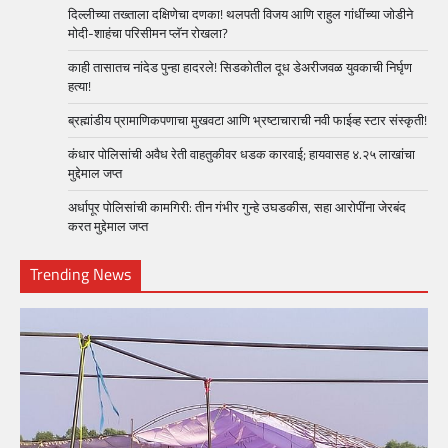
दिल्लीच्या तख्ताला दक्षिणेचा दणका! थलपती विजय आणि राहुल गांधींच्या जोडीने
मोदी-शाहंचा परिसीमन प्लॅन रोखला?
काही तासातच नांदेड पुन्हा हादरले! सिडकोतील दूध डेअरीजवळ युवकाची निर्घृण
हत्या!
ब्रह्मांडीय प्रामाणिकपणाचा मुखवटा आणि भ्रष्टाचाराची नवी फाईव्ह स्टार संस्कृती!
कंधार पोलिसांची अवैध रेती वाहतुकीवर धडक कारवाई; हायवासह ४.२५ लाखांचा
मुद्देमाल जप्त
अर्धापूर पोलिसांची कामगिरी: तीन गंभीर गुन्हे उघडकीस, सहा आरोपींना जेरबंद
करत मुद्देमाल जप्त
Trending News