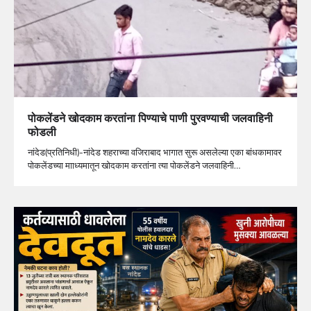
पोकलेंडने खोदकाम करतांना पिण्याचे पाणी पुरवण्याची जलवाहिनी
फोडली
नांदेड(प्रतिनिधी)-नांदेड शहराच्या वजिराबाद भागात सुरू असलेल्या एका बांधकामावर
पोकलेंडच्या मााध्यमातून खोदकाम करतांना त्या पोकलेंडने जलवाहिनी…