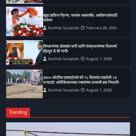
खुदा हाफिज प्रिन्स, जजाक अल्लाखैर; अशोकरावांसाठी
सर्मपण
Kanthak Suryatale
February 26, 2024
विणकरांच्या डोळ्यांत पाणी आणि पंतप्रधानांच्या रीलमध्ये
हॅंडलूम डे ची गाणी!
Kanthak Suryatale
August 7, 2026
४७०० कोटींचा एक्सप्रेसवे की १८ दिवसांत पडलेली ८४
भगदाडं? अमेरिकेसारख्या रस्त्यांच्या दाव्याची हवा निघाली!
Kanthak Suryatale
August 7, 2026
Trending