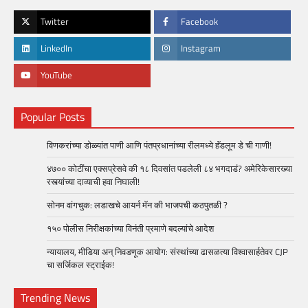
Twitter
Facebook
LinkedIn
Instagram
YouTube
Popular Posts
विणकरांच्या डोळ्यांत पाणी आणि पंतप्रधानांच्या रीलमध्ये हॅंडलूम डे ची गाणी!
४७०० कोटींचा एक्सप्रेसवे की १८ दिवसांत पडलेली ८४ भगदाडं? अमेरिकेसारख्या
रस्त्यांच्या दाव्याची हवा निघाली!
सोनम वांगचुक: लडाखचे आयर्न मॅन की भाजपची कठपुतळी ?
१५० पोलीस निरीक्षकांच्या विनंती प्रमाणे बदल्यांचे आदेश
न्यायालय, मीडिया अन् निवडणूक आयोग: संस्थांच्या ढासळत्या विश्वासार्हतेवर CJP
चा सर्जिकल स्ट्राईक!
Trending News