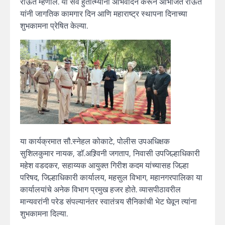
राऊत म्हणाले. या सर्व हुतात्म्यांना अभिवादन करून अभिजित राऊत
यांनी जागतिक कामगार दिन आणि महाराष्ट्र स्थापना दिनाच्या
शुभकामना प्रेषित केल्या.
या कार्यक्रमात सौ.स्नेहल कोकाटे, पोलीस उपअधिक्षक
सुशिलकुमार नायक, डॉ.अश्र्विनी जगताप, निवासी उपजिल्हाधिकारी
महेश वडदकर, सहाय्यक आयुक्त गिरीश कदम यांच्यासह जिल्हा
परिषद, जिल्हाधिकारी कार्यालय, महसुल विभाग, महानगरपालिका या
कार्यालयांचे अनेक विभाग प्रमुख हजर होते. व्यासपीठावरील
मान्यवरांनी परेड संपल्यानंतर स्वातंत्र्य सैनिकांची भेट घेवून त्यांना
शुभकामना दिल्या.