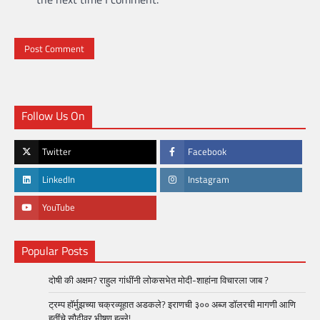
Follow Us On
Twitter
Facebook
LinkedIn
Instagram
YouTube
Popular Posts
दोषी की अक्षम? राहुल गांधींनी लोकसभेत मोदी-शाहांना विचारला जाब ?
ट्रम्प हॉर्मुझच्या चक्रव्यूहात अडकले? इराणची ३०० अब्ज डॉलरची मागणी आणि
हूतींचे सौदीवर भीषण हल्ले!