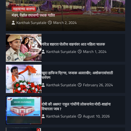
महत्वाच्या बातम्या
मंडप, पेंडॉल तपासणी पथक गठीत
Kanthak Suryatale
March 2, 2024
नांदेड शहरात पोलीस वाहनांवर आठ महिला चालक
Kanthak Suryatale
March 1, 2024
खुदा हाफिज प्रिन्स, जजाक अल्लाखैर; अशोकरावांसाठी
सर्मपण
Kanthak Suryatale
February 26, 2024
दोषी की अक्षम? राहुल गांधींनी लोकसभेत मोदी-शाहांना
विचारला जाब ?
Kanthak Suryatale
August 10, 2026