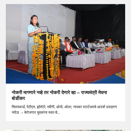
नोकरी मागणारे नव्हे तर नोकरी देणारे व्हा – राज्यमंत्री मेघना
बोर्डीकर
फ्लिपकार्ड, पेटीएम, झोमॅटो, स्वीगी, ओयो, ओला, नायका स्टार्टअपचे आदर्श उदाहरण
नांदेड :- बेरोजगार युवकांना स्वतःचे…