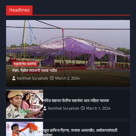
Headlines
महत्वाच्या बातम्या
मंडप, पेंडॉल तपासणी पथक गठीत
Kanthak Suryatale
March 2, 2024
नांदेड शहरात पोलीस वाहनांवर आठ महिला चालक
Kanthak Suryatale
March 1, 2024
खुदा हाफिज प्रिन्स, जजाक अल्लाखैर; अशोकरावांसाठी
सर्मपण