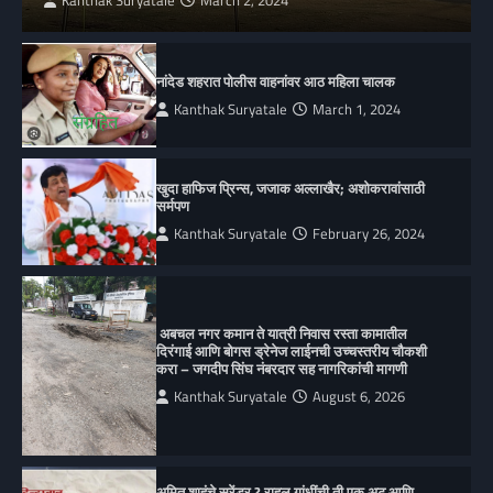
Kanthak Suryatale
March 2, 2024
नांदेड शहरात पोलीस वाहनांवर आठ महिला चालक
Kanthak Suryatale
March 1, 2024
खुदा हाफिज प्रिन्स, जजाक अल्लाखैर; अशोकरावांसाठी
सर्मपण
Kanthak Suryatale
February 26, 2024
अबचल नगर कमान ते यात्री निवास रस्ता कामातील
दिरंगाई आणि बोगस ड्रेनेज लाईनची उच्चस्तरीय चौकशी
करा – जगदीप सिंघ नंबरदार सह नागरिकांची मागणी
Kanthak Suryatale
August 6, 2026
अमित शाहंचे सरेंडर ? राहुल गांधींची ती एक अट आणि