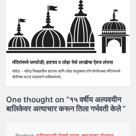
मंदिरांमध्ये घरफोडी; हदगाव व लोहा येथे लाखोचा ऐवज लंपास
नांदेड – नांदेड जिल्ह्यातील हदगाव आणि लोहा तालुक्यात दोन वेगवेगळ्या मंदिरांमध्ये
चोरीच्या घटना घडल्याने भाविकांमध्ये…
One thought on “
१५ वर्षीय अल्पवयीन
बालिकेवर अत्याचार करून तिला गर्भवती केले
”
Pingback:
वजीराबादची पोक्सो घटना: समाजाच्या डोळ्यात