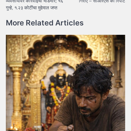
व्यवसायावर कारवाईचा भडिमार; ५६
गिराए – सीआरएस की रिपोर्ट
गुन्हे, १.२३ कोटींचा मुद्देमाल जप्त
More Related Articles