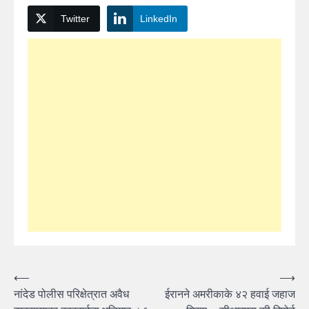
Twitter
LinkedIn
Post
⟵
⟶
नांदेड पोलीस परिक्षेत्रात अवैध
ईरानने अमरीकाके ४२ हवाई जहाज
navigation