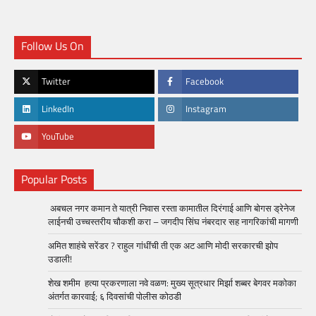
Follow Us On
Twitter
Facebook
LinkedIn
Instagram
YouTube
Popular Posts
अबचल नगर कमान ते यात्री निवास रस्ता कामातील दिरंगाई आणि बोगस ड्रेनेज
लाईनची उच्चस्तरीय चौकशी करा – जगदीप सिंघ नंबरदार सह नागरिकांची मागणी
अमित शाहंचे सरेंडर ? राहुल गांधींची ती एक अट आणि मोदी सरकारची झोप
उडाली!
शेख शमीम हत्या प्रकरणाला नवे वळण: मुख्य सूत्रधार मिर्झा शब्बर बेगवर मकोका
अंतर्गत कारवाई; ६ दिवसांची पोलीस कोठडी