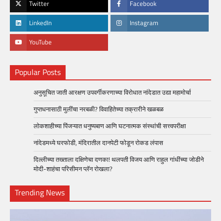
Twitter
Facebook
LinkedIn
Instagram
YouTube
Popular Posts
अनुसूचित जाती आरक्षण उपवर्गीकरणाच्या विरोधात नांदेडात उद्या महामोर्चा
गुप्तधनासाठी मुलींचा नरबळी? विवाहितेच्या तक्रारीने खळबळ
लोकशाहीच्या पिंजऱ्यात धनुष्यबाण आणि घटनात्मक संस्थांची सत्त्वपरीक्षा
नांदेडमध्ये घरफोडी, मंदिरातील दानपेटी फोडून रोकड लंपास
दिल्लीच्या तख्ताला दक्षिणेचा दणका! थलपती विजय आणि राहुल गांधींच्या जोडीने
मोदी-शाहंचा परिसीमन प्लॅन रोखला?
Trending News