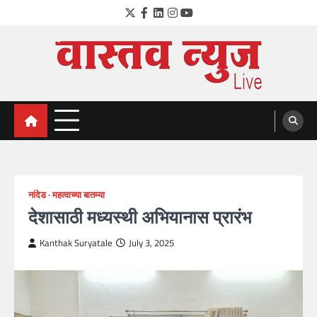
Skip
Twitter
Facebook
LinkedIn
Instagram
YouTube
to
content
VastavNEWSLive.com
a leading NEWS portal of Maharahstra
नांदेड
महत्वाच्या बातम्या
देशासाठी मध्यस्थी अभियानास प्रारंभ
Kanthak Suryatale
July 3, 2025