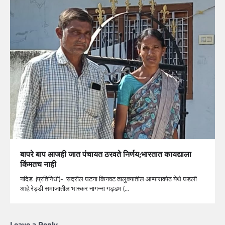
बापरे बाप आजही जात पंचायत ठरवते निर्णय;भारतात कायद्याला
किंमतच नाही
नांदेड (प्रतिनिधी)- सदरील घटना किनवट तालुक्यातील आप्पारावपेठ येथे घडली
आहे.रेड्डी समाजातील भास्कर नागन्ना गड्डम (…
Leave a Reply