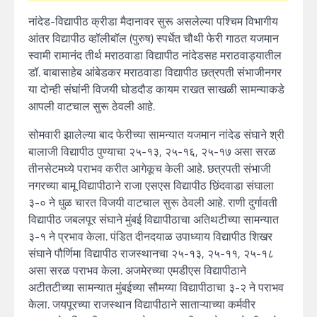
नांदेड-विद्यापीठ क्रीडा मैदानावर सुरू असलेल्या पश्चिम विभागीय
आंतर विद्यापीठ व्हॉलीबॉल (पुरुष) स्पर्धेत चौथी फेरी गाठत यजमान
स्वामी रामानंद तीर्थ मराठवाडा विद्यापीठ नांदेडसह मराठवाड्यातील
डॉ. बाबासाहेब आंबेडकर मराठवाडा विद्यापीठ छत्रपती संभाजीनगर
या दोन्ही संघांनी विजयी घोडदौड कायम राखत साखळी सामन्याकडे
आपली वाटचाल सुरू ठेवली आहे.
सोमवारी झालेल्या बाद फेरीच्या सामन्यात यजमान नांदेड संघाने श्री
बालाजी विद्यापीठ पुण्याचा २५-१३, २५-१६, २५-१७ असा सरळ
तीनसेटमध्ये पराभव करीत आगेकूच केली आहे. छत्रपती संभाजी
नगरच्या बामू विद्यापीठाने राजा एसएस विद्यापीठ छिंदवाडा संघाला
३-० ने धुळ चारत विजयी वाटचाल सुरू ठेवली आहे. राणी दुर्गावती
विद्यापीठ जबलपूर संघाने मुंबई विद्यापीठाचा अतिथटीच्या सामन्यात
३-१ ने प्रभाव केला. पंडित दीनदयाळ उपाध्याय विद्यापीठ शिखर
संघाने पौर्णिमा विद्यापीठ राजस्थानचा २५-१३, २५-११, २५-१८
असा सरळ पराभव केला. अजमेरच्या एमडीएस विद्यापीठाने
अटीतटीच्या सामन्यात मुंबईच्या सौमय्या विद्यापीठाचा ३-२ ने पराभव
केला. जयपूरच्या राजस्थान विद्यापीठाने साताऱ्याच्या कर्मवीर