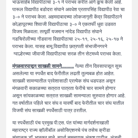
भाऊसाहेब विद्यापीठाचा ३-१ ने पराभव करीत आगे कूच केली आहे.
पारूल विद्यापीठ बडोदरा संघाने अवधेश प्रतापसिंह विद्यापीठ रेवा चा
३-० ने पराभव केला. अहमदाबादच्या लोकजागृती केंद्र विद्यापीठाने
कोल्हापूरच्या शिवाजी विद्यापीठाचा ३-० ने एकतर्फी धुवा उडवत
विजय मिळवला. तत्पूर्वी यजमान नांदेड विद्यापीठ संघाने
गडचिरोलीच्या गोंडवाना विद्यापीठाचा २५-११, २५-१६, २५-१७ ने
पराभव केला. यासह बामू विद्यापीठ छत्रपती संभाजीनगरने
ग्वाल्हेरच्या जीवाजी विद्यापीठाचा सरळ तीन सेटमध्ये पराभव केला.
मंगळवारपासून साखळी सामने……….
गेल्या तीन दिवसापासून सुरू
असलेल्या या स्पर्धेत बाद फेरीतील लढती तुल्यबळ होत आहेत.
साखळी सामन्यातील प्रवेशासाठी प्रत्येक संघ धडपडत असून
मंगळवारी सकाळच्या सत्रात पात्रता फेरीचे चार सामने होणार
असून सांयकाळच्या सत्रात साखळी सामन्याला सुरुवात होणार आहे.
गत वर्षातील पहिले चार संघ व यावर्षी बाद फेरीतील चार संघ यातील
विजयी संघ साखळी स्पर्धेसाठी पात्र ठरतील.
या स्पर्धेसाठी पंच प्रमुख पी.एस. पंत यांच्या मार्गदर्शनाखाली
महाराष्ट्र राज्य व्हॉलीबॉल असोसिएशनचे पंच तसेच क्रीडा
संचालक डॉ. भास्कर माने, स्पर्धा समन्वयक अंकुश पाटील, अंजली