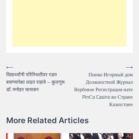
Post
⟵
⟶
विद्यार्थ्यांनी परिस्थितीवर रडत
Пинко Игорный дом
navigation
बसण्यापेक्षा लढत राहावे – कुलगुरू
Должностной Журнал
डॉ. मनोहर चासकर
Вербовое Регистрация нате
PinСo Casino во Стране
Казахстане
More Related Articles