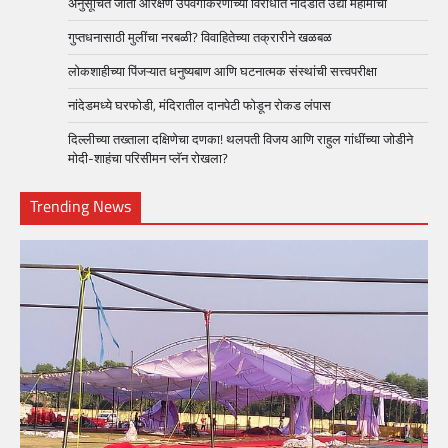
अनुसूचित जाती आरक्षण उपवर्गीकरणाच्या विरोधात नांदेडात उद्या महामोर्चा
गुप्तधनासाठी मुलींचा नरबळी? विवाहितेच्या तक्रारीने खळबळ
लोकशाहीच्या पिंजऱ्यात धनुष्यबाण आणि घटनात्मक संस्थांची सत्त्वपरीक्षा
नांदेडमध्ये घरफोडी, मंदिरातील दानपेटी फोडून रोकड लंपास
दिल्लीच्या तख्ताला दक्षिणेचा दणका! थलपती विजय आणि राहुल गांधींच्या जोडीने
मोदी-शाहंचा परिसीमन प्लॅन रोखला?
Trending News