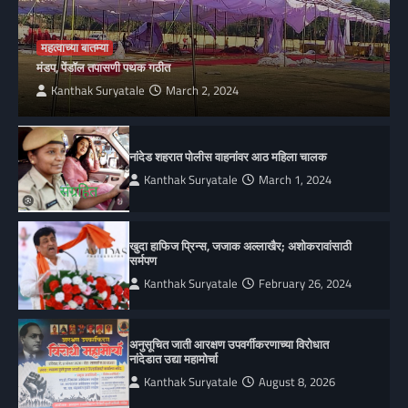
महत्वाच्या बातम्या
मंडप, पेंडॉल तपासणी पथक गठीत
Kanthak Suryatale
March 2, 2024
नांदेड शहरात पोलीस वाहनांवर आठ महिला चालक
Kanthak Suryatale
March 1, 2024
खुदा हाफिज प्रिन्स, जजाक अल्लाखैर; अशोकरावांसाठी
सर्मपण
Kanthak Suryatale
February 26, 2024
अनुसूचित जाती आरक्षण उपवर्गीकरणाच्या विरोधात
नांदेडात उद्या महामोर्चा
Kanthak Suryatale
August 8, 2026