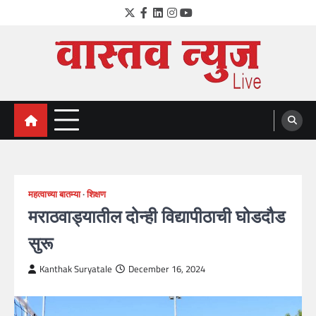
Skip
Twitter
Facebook
LinkedIn
Instagram
YouTube
to
content
VastavNEWSLive.com
a leading NEWS portal of Maharahstra
महत्वाच्या बातम्या
शिक्षण
मराठवाड्यातील दोन्ही विद्यापीठाची घोडदौड
सुरू
Kanthak Suryatale
December 16, 2024