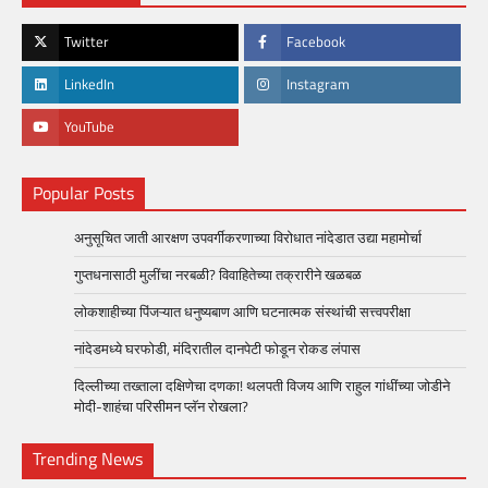
Twitter
Facebook
LinkedIn
Instagram
YouTube
Popular Posts
अनुसूचित जाती आरक्षण उपवर्गीकरणाच्या विरोधात नांदेडात उद्या महामोर्चा
गुप्तधनासाठी मुलींचा नरबळी? विवाहितेच्या तक्रारीने खळबळ
लोकशाहीच्या पिंजऱ्यात धनुष्यबाण आणि घटनात्मक संस्थांची सत्त्वपरीक्षा
नांदेडमध्ये घरफोडी, मंदिरातील दानपेटी फोडून रोकड लंपास
दिल्लीच्या तख्ताला दक्षिणेचा दणका! थलपती विजय आणि राहुल गांधींच्या जोडीने
मोदी-शाहंचा परिसीमन प्लॅन रोखला?
Trending News