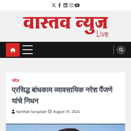
Skip
Twitter
Facebook
LinkedIn
Instagram
YouTube
to
content
VastavNEWSLive.com
a leading NEWS portal of Maharahstra
नांदेड
प्रसिद्ध बांधकाम व्यावसायिक नरेश पैंजणे
यांचे निधन
Kanthak Suryatale
August 31, 2024