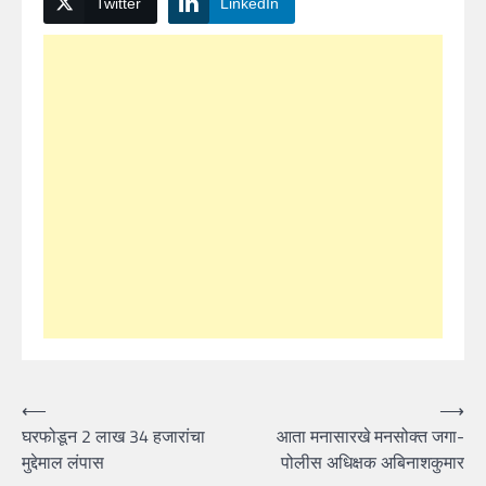
Twitter
LinkedIn
Post
⟵
⟶
घरफोडून 2 लाख 34 हजारांचा
आता मनासारखे मनसोक्त जगा-
navigation
मुद्देमाल लंपास
पोलीस अधिक्षक अबिनाशकुमार