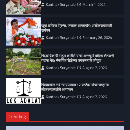
Kanthak Suryatale
March 1, 2024
खुदा हाफिज प्रिन्स, जजाक अल्लाखैर; अशोकरावांसाठी
सर्मपण
Kanthak Suryatale
February 26, 2024
जिल्हाधिकारी राहुल कर्डिले यांची अन्नपूर्णा महिला शेतकरी
गटास भेट; नैसर्गिक शेतीच्या उपक्रमांचे कौतुक
Kanthak Suryatale
August 7, 2026
जिल्ह्यातील सर्व न्यायालयात 12 सप्टेंबर रोजी राष्ट्रीय
लोकअदालतीचे आयोजन
Kanthak Suryatale
August 7, 2026
Trending