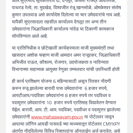
आले.सुप्रसाद सूर्यकांतराव दाे, देगलूर, अंजली राजेंद्र आवतिरक,
पाथरड रेल्वे, ता. मुदखेड, विश्वजीत रंजू खानसोळे, ओमकेश्वर संतोष
कुमार उपलवाड असे कार्यादेश दिलेल्या या चार उमेदवारांचे नाव आहे.
यापैकी सुप्रसादला तहसील कार्यालय देगलूर तर अन्य तीन
उमेदवारांना जिल्हाधिकारी कार्यालय नांदेड या ठिकाणी कामकाज
सोपविण्यात आले आहे.
या प्रतिनिधीक व छोटेखाली कार्यक्रमाला माजी मुख्यमंत्री तथा
खासदार अशोक चव्हाण माजी आमदार अमर राजूरकर, जिल्हाधिकारी
अभिजीत राऊत, कौशल्य, रोजगार, उदयोजकता व नाविन्यता
विभागाच्या सहाय्यक आयुक्त रेणुका तम्मलवार यांची उपस्थिती होती
ही कार्य प्रशिक्षण योजना 6 महिन्यासाठी असून रितसर नोंदणी
करुन रुजू झालेल्या बारावी पास उमेदवारांना 6 हजार रुपये,
आयटीआय/पदविका उमेदवारांना 8 हजार रुपये तर पदविधर व
पदव्युत्तर उमेदवारांना 10 हजार रुपये प्रतिमाह विद्यावेतन देण्यात
येईल. बारावी, आय. टी. आय. पदविका, पदवीधर व पदव्युत्तर झालेल्या
उमेदवारांनी
www.mahaswayam.gov.in
या पोर्टलवर जावून
आपल्या लॉगिन आयडी पासवर्ड च्या माध्यमातून पोर्टलवर CMYKPY
अंतर्गत नोंदविलेल्या विविध रिक्तपदांना ऑनलाईन अर्ज करावेत, असे