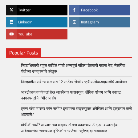
Twitter
Facebook
LinkedIn
Instagram
YouTube
Popular Posts
जिल्हाधिकारी राहुल कर्डिले यांची अन्नपूर्णा महिला शेतकरी गटास भेट; नैसर्गिक
शेतीच्या उपक्रमांचे कौतुक
जिल्ह्यातील सर्व न्यायालयात 12 सप्टेंबर रोजी राष्ट्रीय लोकअदालतीचे आयोजन
आरटीआय कार्यकर्ता शेख जाकीरवर फसवणूक, लैंगिक शोषण आणि बनावट
कागदपत्रांचे गंभीर आरोप
ट्रम्प यांचा मास्टर प्लॅन फ्लॉप? इराणच्या चक्रव्यूहात अमेरिका आणि इस्रायल कसे
अडकले?
मोर्चे की चर्चा? आरक्षणाच्या वादावर तोडगा काढण्यासाठी एड. बाळासाहेब
आंबेडकरांचा समन्वयक दृष्टिकोन गरजेचा -सुरेशदादा गायकवाड