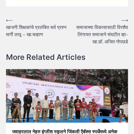
Post
⟵
⟶
खाजगी शिक्षकांचे प्रलंबित सर्व प्रश्न
समाजाच्या विकासासाठी विरशैव
navigation
मार्गी लावू – खा.चव्हाण
लिंगायत समाजाने संघटीत व्हा-
खा.डॉ. अजित गोपछडे
More Related Articles
जवाहरलाल नेहरु इंग्लीश स्कुलने जिंकली ऍबॅक्स स्पर्धेमध्ये अनेक