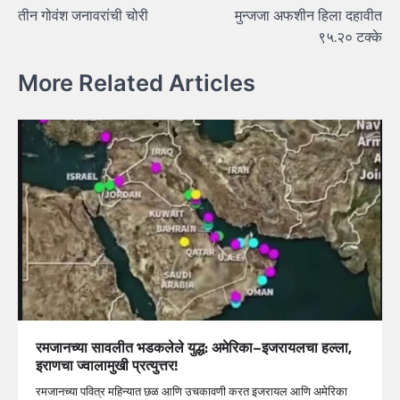
तीन गोवंश जनावरांची चोरी
मुन्जजा अफशीन हिला दहावीत
navigation
९५.२० टक्के
More Related Articles
रमजानच्या सावलीत भडकलेले युद्ध: अमेरिका–इजरायलचा हल्ला,
इराणचा ज्वालामुखी प्रत्युत्तर!
रमजानच्या पवित्र महिन्यात छळ आणि उचकावणी करत इजरायल आणि अमेरिका