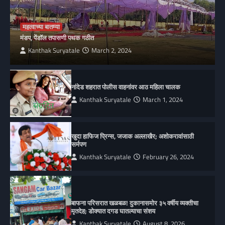
महत्वाच्या बातम्या
मंडप, पेंडॉल तपासणी पथक गठीत
Kanthak Suryatale
March 2, 2024
नांदेड शहरात पोलीस वाहनांवर आठ महिला चालक
Kanthak Suryatale
March 1, 2024
खुदा हाफिज प्रिन्स, जजाक अल्लाखैर; अशोकरावांसाठी
सर्मपण
Kanthak Suryatale
February 26, 2024
बाफना परिसरात खळबळ! दुकानासमोर ३५ वर्षीय व्यक्तीचा
मृतदेह; डोक्यात दगड घातल्याचा संशय
Kanthak Suryatale
August 8, 2026