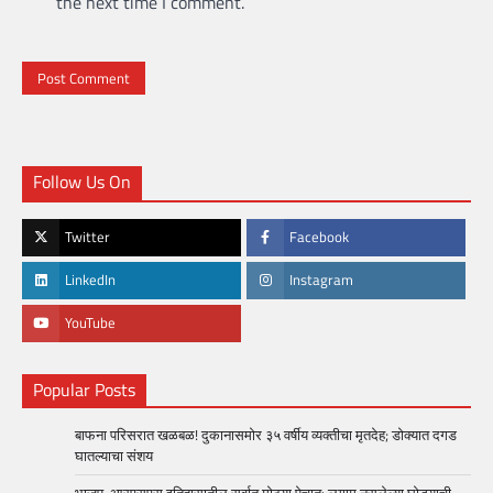
the next time I comment.
Follow Us On
Twitter
Facebook
LinkedIn
Instagram
YouTube
Popular Posts
बाफना परिसरात खळबळ! दुकानासमोर ३५ वर्षीय व्यक्तीचा मृतदेह; डोक्यात दगड
घातल्याचा संशय
भाजप-आरएसएस इतिहासातील सर्वात मोठ्या पेचात: लगाम नसलेल्या घोड्याची