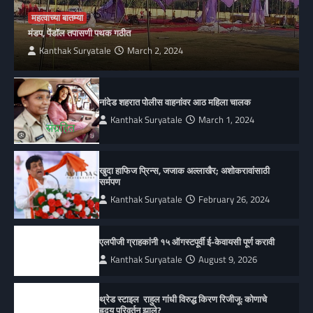
महत्वाच्या बातम्या
मंडप, पेंडॉल तपासणी पथक गठीत
Kanthak Suryatale
March 2, 2024
नांदेड शहरात पोलीस वाहनांवर आठ महिला चालक
Kanthak Suryatale
March 1, 2024
खुदा हाफिज प्रिन्स, जजाक अल्लाखैर; अशोकरावांसाठी
सर्मपण
Kanthak Suryatale
February 26, 2024
एलपीजी ग्राहकांनी १५ ऑगस्टपूर्वी ई-केवायसी पूर्ण करावी
Kanthak Suryatale
August 9, 2026
थ्रेड स्टाइल राहुल गांधी विरुद्ध किरण रिजीजू: कोणाचे
हृदय परिवर्तन झाले?