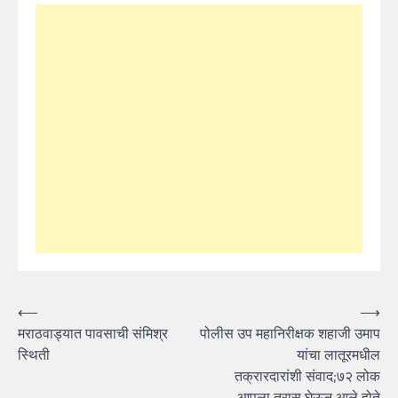
Post
⟵
⟶
मराठवाड्यात पावसाची संमिश्र
पोलीस उप महानिरीक्षक शहाजी उमाप
navigation
स्थिती
यांचा लातूरमधील
तक्रारदारांशी संवाद;७२ लोक
आपला त्रास घेऊन आले होते