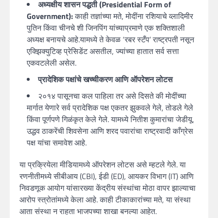
अध्यक्षीय शासन पद्धती (Presidential Form of
Government):
काही तज्ञांच्या मते, मोदींना रशियाचे व्लादिमीर
पुतिन किंवा चीनचे शी जिनपिंग यांच्याप्रमाणे एक शक्तिशाली
अध्यक्ष बनायचे आहे.यामध्ये ते केवळ ‘रबर स्टँप’ राष्ट्रपती नसून
एक्झिक्युटिव्ह प्रेसिडेंट असतील, ज्यांच्या हातात सर्व सत्ता
एकवटलेली असेल.
प्रादेशिक पक्षांचे खच्चीकरण आणि ऑपरेशन लोटस
२०१४ पासूनचा कल पाहिला तर असे दिसते की मोदींच्या
मार्गात येणारे सर्व प्रादेशिक पक्ष एकतर झुकवले गेले, तोडले गेले
किंवा पूर्णपणे गिळंकृत केले गेले. यामध्ये नितीश कुमारांचा जेडीयू,
उद्धव ठाकरेंची शिवसेना आणि शरद पवारांचा राष्ट्रवादी काँग्रेस
पक्ष यांचा समावेश आहे.
या प्रक्रियेला मीडियामध्ये ऑपरेशन लोटस असे म्हटले गेले. या
रणनीतीमध्ये सीबीआय (CBI), ईडी (ED), आयकर विभाग (IT) आणि
निवडणूक आयोग यांसारख्या केंद्रीय संस्थांचा मोठा वापर झाल्याचा
आरोप स्त्रोतांमध्ये केला आहे. काही टीकाकारांच्या मते, या संस्था
आता संस्था न राहता भाजपच्या शाखा बनल्या आहेत.