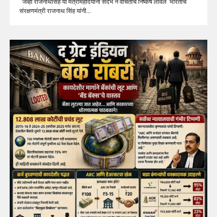
जेव्हा राजनाथसिंह या मंत्रीमहोदयांनी संदर्भ न वाचताच निष्कर्ष लावले भारताचे
संरक्षणमंत्री राजनाथ सिंह यांनी…