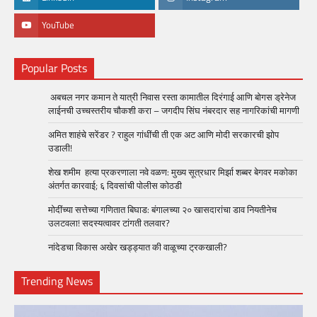
YouTube
Popular Posts
अबचल नगर कमान ते यात्री निवास रस्ता कामातील दिरंगाई आणि बोगस ड्रेनेज
लाईनची उच्चस्तरीय चौकशी करा – जगदीप सिंघ नंबरदार सह नागरिकांची मागणी
अमित शाहंचे सरेंडर ? राहुल गांधींची ती एक अट आणि मोदी सरकारची झोप
उडाली!
शेख शमीम हत्या प्रकरणाला नवे वळण: मुख्य सूत्रधार मिर्झा शब्बर बेगवर मकोका
अंतर्गत कारवाई; ६ दिवसांची पोलीस कोठडी
मोदींच्या सत्तेच्या गणितात बिघाड: बंगालच्या २० खासदारांचा डाव नियतीनेच
उलटवला! सदस्यत्वावर टांगती तलवार?
नांदेडचा विकास अखेर खड्ड्यात की वाळूच्या ट्रकखाली?
Trending News