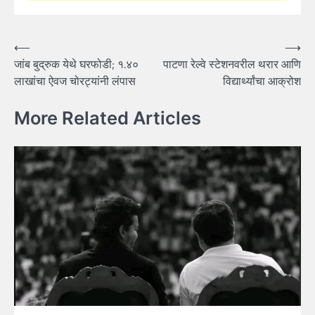
Post
⟵
⟶
जांब बुद्रुक येथे घरफोडी; १.४०
पाटणा रेल्वे स्टेशनवरील थरार आणि
navigation
लाखांचा ऐवज चोरट्यांनी लंपास
विद्यार्थ्यांचा आक्रोश
More Related Articles