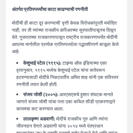
अंतर्गत प्रतिस्पर्ध्यांचा काटा काढण्याची रणनीती
मोदींची ही काटा दूर करण्याची’ वृत्ती केवळ विरोधकांपुरती मर्यादित
नाही, तर ती त्यांच्या राजकीय करिअरच्या सुरुवातीपासूनच दिसून
येते. गुजरातच्या राजकारणापासून राष्ट्रीय राजकारणापर्यंत मोदींनी
आपल्या मार्गातील प्रत्येक प्रतिस्पर्ध्याला पद्धतशीरपणे बाजूला केले
आहे:
केशुभाई पटेल (१९९५):
टाइम्स ऑफ इंडियाच्या एका
वृत्तानुसार, १९९५ मध्येच केशुभाई पटेल यांना सत्तेवरून
हटवण्यासाठी मोदींचे निकटवर्तीय अमित शाह यांनी एक सविस्तर
रणनीती तयार केली होती.
संजय जोशी (२००५):
आरएसएसचे हुशार संघटक मानले
जाणारे संजय जोशी यांचा पत्ता एका कथित सीडी प्रकरणाद्वारे
कायमचा कट करण्यात आला.
लालकृष्ण अडवाणी:
मोदींचे राजकीय गुरु आणि त्यांना
जीवनदान देणारे अडवाणी यांना २०१४ मध्ये पंतप्रधान
झाल्यानंतर ‘दूध के मक्खी’ प्रमाणे बाहेर फेकले गेले आणि त्यांना