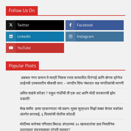
Follow Us On
Twitter
Facebook
LinkedIn
Instagram
YouTube
Popular Posts
अबचल नगर कमान ते यात्री निवास रस्ता कामातील दिरंगाई आणि बोगस ड्रेनेज
लाईनची उच्चस्तरीय चौकशी करा – जगदीप सिंघ नंबरदार सह नागरिकांची मागणी
अमित शाहंचे सरेंडर ? राहुल गांधींची ती एक अट आणि मोदी सरकारची झोप
उडाली!
शेख शमीम हत्या प्रकरणाला नवे वळण: मुख्य सूत्रधार मिर्झा शब्बर बेगवर मकोका
अंतर्गत कारवाई; ६ दिवसांची पोलीस कोठडी
मोदींच्या सत्तेच्या गणितात बिघाड: बंगालच्या २० खासदारांचा डाव नियतीनेच
उलटवला! सदस्यत्वावर टांगती तलवार?