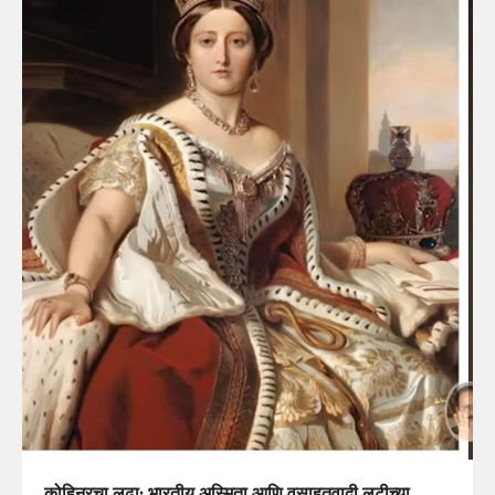
कोहिनूरचा लढा: भारतीय अस्मिता आणि वसाहतवादी लुटीच्या