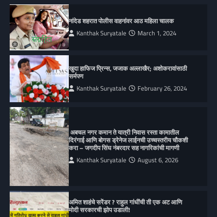
नांदेड शहरात पोलीस वाहनांवर आठ महिला चालक
Kanthak Suryatale
March 1, 2024
खुदा हाफिज प्रिन्स, जजाक अल्लाखैर; अशोकरावांसाठी
सर्मपण
Kanthak Suryatale
February 26, 2024
अबचल नगर कमान ते यात्री निवास रस्ता कामातील
दिरंगाई आणि बोगस ड्रेनेज लाईनची उच्चस्तरीय चौकशी
करा – जगदीप सिंघ नंबरदार सह नागरिकांची मागणी
Kanthak Suryatale
August 6, 2026
अमित शाहंचे सरेंडर ? राहुल गांधींची ती एक अट आणि
मोदी सरकारची झोप उडाली!