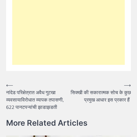
Post
⟵
⟶
नांदेड परिक्षेत्रात अवैध गुटखा
सिक्खी की सकारात्मक सोच के कुछ
navigation
व्यवसायाविरोधात व्यापक तपासणी,
प्रमुख आधार इस प्रकार हैं
622 पानटपऱ्यांची झाडाझडती
More Related Articles