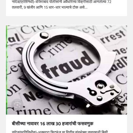
नांदेड(प्रतिनिधी)-वजिराबाद पोलीसांनी अवैधरित्या विक्रीसाठी आणलेल्या 72
तलवारी, 9 खंजीर आणि 15 धार-धार भाल्याचे टोक असे…
बीसीच्या नावावर 16 लाख 30 हजारांची फसवणुक
नांदेड(प्रतिनिधीस)-धनमुद्रा चिटफंड या वित्तीय संस्थेच्या नावाखाली बिसी