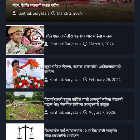
मंडप, पेंडॉल तपासणी पथक गठीत
Kanthak Suryatale
March 2, 2024
नांदेड शहरात पोलीस वाहनांवर आठ महिला चालक
Kanthak Suryatale
March 1, 2024
खुदा हाफिज प्रिन्स, जजाक अल्लाखैर; अशोकरावांसाठी
सर्मपण
Kanthak Suryatale
February 26, 2024
जिल्हाधिकारी राहुल कर्डिले यांची अन्नपूर्णा महिला शेतकरी
गटास भेट; नैसर्गिक शेतीच्या उपक्रमांचे कौतुक
Kanthak Suryatale
August 7, 2026
जिल्ह्यातील सर्व न्यायालयात 12 सप्टेंबर रोजी राष्ट्रीय
लोकअदालतीचे आयोजन