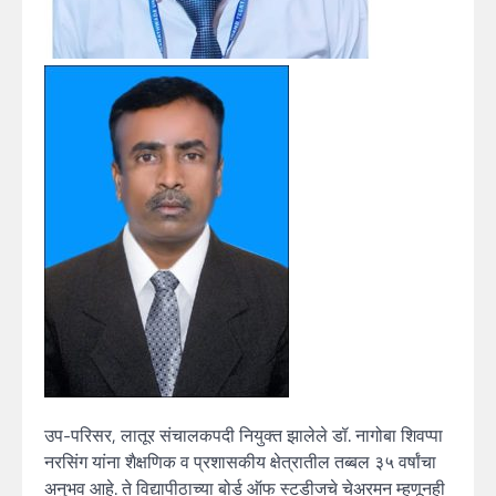
उप-परिसर, लातूर संचालकपदी नियुक्त झालेले डॉ. नागोबा शिवप्पा
नरसिंग यांना शैक्षणिक व प्रशासकीय क्षेत्रातील तब्बल ३५ वर्षांचा
अनुभव आहे. ते विद्यापीठाच्या बोर्ड ऑफ स्टडीजचे चेअरमन म्हणूनही