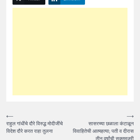
Post
⟵
⟶
राहुल गांधींचे दौरे विरुद्ध मोदीजींचे
सासरच्या छळाला कंटाळून
navigation
विदेश दौरे करत राहा तुलना
विवाहितेची आत्महत्या; पती व दीरास
तीन वर्षांची सक्तमजुरी