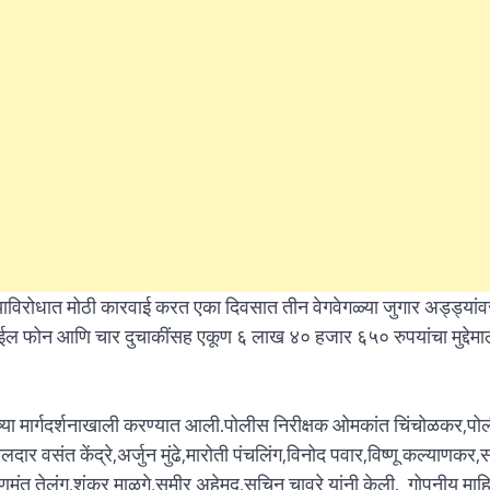
What Is a Front-End Deve
How to Become One, Salary
Kanthak Suryatale
April 30, 202
सायाविरोधात मोठी कारवाई करत एका दिवसात तीन वेगवेगळ्या जुगार अड्ड्यांव
ाईल फोन आणि चार दुचाकींसह एकूण ६ लाख ४० हजार ६५० रुपयांचा मुद्देमा
ांच्या मार्गदर्शनाखाली करण्यात आली.पोलीस निरीक्षक ओमकांत चिंचोळकर,प
लदार वसंत केंद्रे,अर्जुन मुंढे,मारोती पंचलिंग,विनोद पवार,विष्णू कल्याणकर,
त तेलंग,शंकर माळगे,समीर अहेमद,सचिन चावरे यांनी केली. गोपनीय माहि