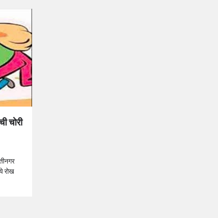
ची चोरी
वतीनगर
ये रोख