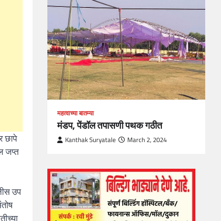
loper?
, Skills
1
महत्वाच्या बातम्या
मंडप, पेंडॉल तपासणी पथक गठीत
र छापे
Kanthak Suryatale
March 2, 2024
ल जप्त
ोलीस उप
संतोष
तीच्या