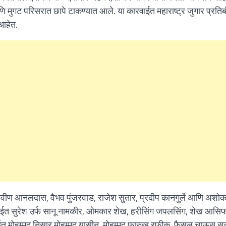
ि मुगट परिसरात छापे टाकण्यात आले. या कारवाईत महाराष्ट्र जुगार प्रतिब
 आहेत.
वीण आनलदास, वैभव पुंजरवाड, राजेश सुतार, प्रदीप कानगुर्ले आणि अशो
ारवाईत सुरेश उर्फ सानू नामकीर, ओमकार शेख, हरीसिंग जपलसिंग, शेख आस
रवाईत मोहम्मद निसार मोहम्मद यासीन, मोहम्मद फारुख रफीक, फैसल चाऊस स