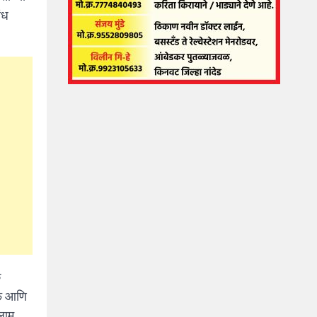
ंध
क
िफ आणि
लाम