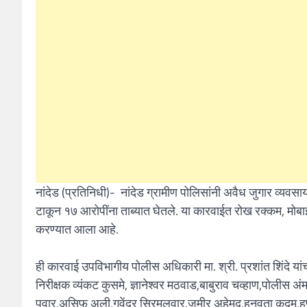
नांदेड (प्रतिनिधी)- नांदेड ग्रामीण पोलिसांनी अवैध जुगार व्यव
टाकून १७ आरोपींना ताब्यात घेतले. या कारवाईत रोख रक्कम, मोब
करण्यात आला आहे.
ही कारवाई उपविभागीय पोलीस अधिकारी मा. श्री. प्रशांत शिंदे य
निरीक्षक व्यंकट कुसमे, ज्ञानेश्वर मठवाड,बाबुराव चव्हाण,पोलीस अंम
पवार,असिफ अली,गवेंद्र सिरमलवार,जमीर अहेमद,हनुवता कदम,हणमं