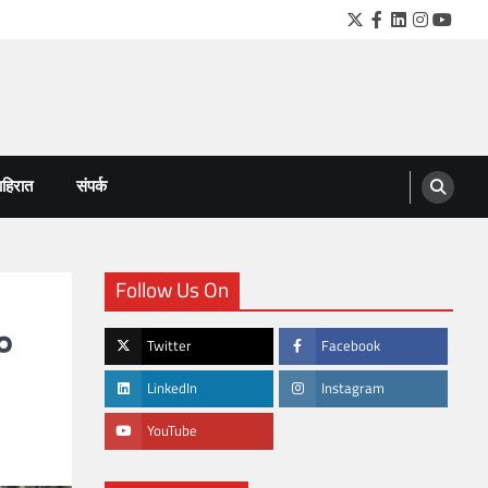
Twitter
Facebook
LinkedIn
Instagra
YouTu
हिरात
संपर्क
Follow Us On
०
Twitter
Facebook
LinkedIn
Instagram
YouTube