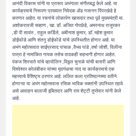
आनंदी विकास यांनी या प्रारूप अभंगाला संगीतबद्ध केले आहे. या
कार्यक्रमाचे निरूपण प्रख्यात निवेदक ॲड गजानन पिंपरखेडे हे
करणार आहेत. या रचनांचे लोकार्पण खासदार तथा पूर्व मुख्यमंत्री मा.
अशोकरावजी चव्हाण , खा. डॉ. अजित गोपछेडे, अमरनाथ राजुरकर
,डी पी सावंत , राहुल कर्डिले, अबीनाश कुमार, डॉ. महेश कुमार
डोईफोडे आणि शंतनु डोईफोडे यांचे उपस्थितीत होणार आहे. या
अभंग महोत्सवात साईप्रसाद पांचाळ ,वैभव पांडे ,वर्षा जोशी, विलीना
पात्रा हे नामांकित गायक तसेच वादकही सहभागी होणार आहेत.
पंकज शिरभाते यांचे व्हायोलिन ,विठ्ठल चुनाळे यांची बासरी आणि
विश्वेश्वर कोलंबीकर यांच्या मृदगंधाचा नाद या कार्यक्रमाचे एक
महत्त्वाचे वैशिष्ट्य ठरणार आहे. ललित कला प्रतिष्ठानच्या वतीने
होणाऱ्या या अभंग महोत्सवास रसिक भाविक भक्तांनी उपस्थित रहावे
असे आवाहन बालाजी इबितदार आणि राम शेट्टी तुप्तेवार यांनी केले
आहे.