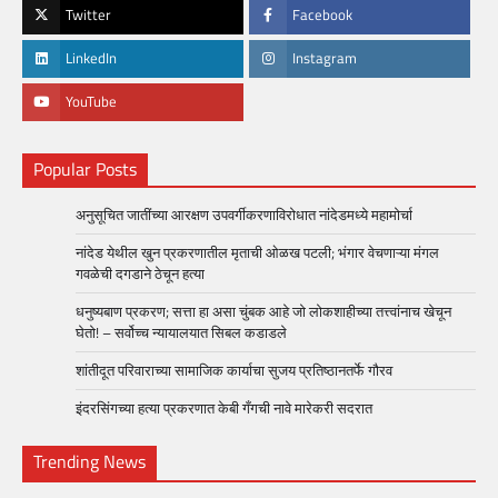
Twitter
Facebook
LinkedIn
Instagram
YouTube
Popular Posts
अनुसूचित जातींच्या आरक्षण उपवर्गीकरणाविरोधात नांदेडमध्ये महामोर्चा
नांदेड येथील खुन प्रकरणातील मृताची ओळख पटली; भंगार वेचणाऱ्या मंगल
गवळेची दगडाने ठेचून हत्या
धनुष्यबाण प्रकरण; सत्ता हा असा चुंबक आहे जो लोकशाहीच्या तत्त्वांनाच खेचून
घेतो! – सर्वोच्च न्यायालयात सिबल कडाडले
शांतीदूत परिवाराच्या सामाजिक कार्याचा सुजय प्रतिष्ठानतर्फे गौरव
इंदरसिंगच्या हत्या प्रकरणात केबी गँगची नावे मारेकरी सदरात
Trending News