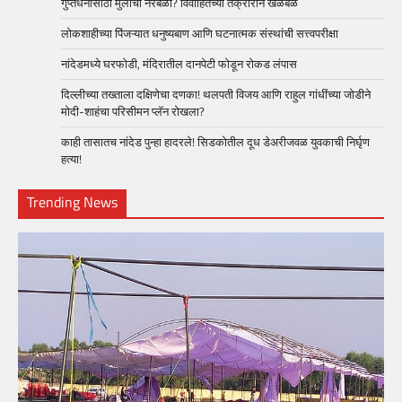
गुप्तधनासाठी मुलींचा नरबळी? विवाहितेच्या तक्रारीने खळबळ
लोकशाहीच्या पिंजऱ्यात धनुष्यबाण आणि घटनात्मक संस्थांची सत्त्वपरीक्षा
नांदेडमध्ये घरफोडी, मंदिरातील दानपेटी फोडून रोकड लंपास
दिल्लीच्या तख्ताला दक्षिणेचा दणका! थलपती विजय आणि राहुल गांधींच्या जोडीने
मोदी-शाहंचा परिसीमन प्लॅन रोखला?
काही तासातच नांदेड पुन्हा हादरले! सिडकोतील दूध डेअरीजवळ युवकाची निर्घृण
हत्या!
Trending News