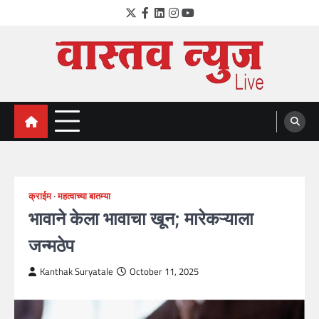
Skip
Twitter
Facebook
LinkedIn
Instagram
YouTube
to
content
VastavNEWSLive.com
a leading NEWS portal of Maharahstra
क्राईम
महत्वाच्या बातम्या
भावाने केला भावाचा खून; मारेकऱ्याला
जन्मठेप
Kanthak Suryatale
October 11, 2025