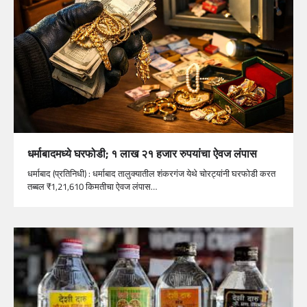
धर्माबादमध्ये घरफोडी; १ लाख २१ हजार रुपयांचा ऐवज लंपास
धर्माबाद (प्रतिनिधी) : धर्माबाद तालुक्यातील शंकरगंज येथे चोरट्यांनी घरफोडी करत
तब्बल ₹1,21,610 किमतीचा ऐवज लंपास…