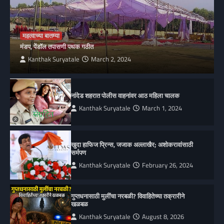
महत्वाच्या बातम्या
मंडप, पेंडॉल तपासणी पथक गठीत
Kanthak Suryatale
March 2, 2024
नांदेड शहरात पोलीस वाहनांवर आठ महिला चालक
Kanthak Suryatale
March 1, 2024
खुदा हाफिज प्रिन्स, जजाक अल्लाखैर; अशोकरावांसाठी
सर्मपण
Kanthak Suryatale
February 26, 2024
गुप्तधनासाठी मुलींचा नरबळी? विवाहितेच्या तक्रारीने
खळबळ
Kanthak Suryatale
August 8, 2026