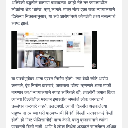
अतिरेकी पद्धतीने बातम्या चालवल्या. काही नेते तर जमातमधील
लोकांना थेट “बॉम्ब” म्हणू लागले. मात्र नंतर एका उच्च न्यायालयाने
दिलेल्या निकालानुसार, या सर्व आरोपांमध्ये कोणतेही तथ्य नसल्याचे
स्पष्ट झाले.
या पार्श्वभूमीवर आता प्रश्न निर्माण होतो: “त्या वेळी खोटे आरोप
करणारे, द्वेष निर्माण करणारे, जमातला ‘बॉम्ब’ म्हणणारे आता माफी
मागणार का?”न्यायालयाने स्पष्ट सांगितले की, तबलीगी जमात किंवा
त्यांच्या दिल्लीतील मरकज इमारतीत जमलेले लोक कायद्याचे
उल्लंघन करणारे नव्हते. उलटपक्षी, त्यांनी दिल्लीत अडकलेल्या
पाहुण्यांना त्यांच्या घरी पाठवण्याची विनंती दिल्ली सरकारकडे केली
होती. ही गोष्ट पोलिसांनीही मान्य केली. परंतु प्रशासनाने त्यांना
परवानगी दिली नाही, आणि हे लोक तिथेच अडकले.सातशेहून अधिक