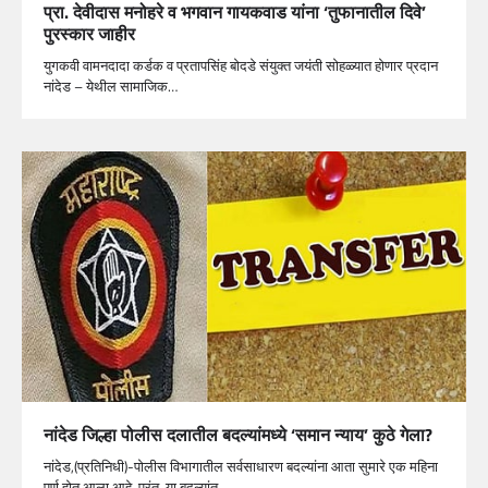
प्रा. देवीदास मनोहरे व भगवान गायकवाड यांना ‘तुफानातील दिवे’
पुरस्कार जाहीर
युगकवी वामनदादा कर्डक व प्रतापसिंह बोदडे संयुक्त जयंती सोहळ्यात होणार प्रदान
नांदेड – येथील सामाजिक…
नांदेड जिल्हा पोलीस दलातील बदल्यांमध्ये ‘समान न्याय’ कुठे गेला?
नांदेड,(प्रतिनिधी)-पोलीस विभागातील सर्वसाधारण बदल्यांना आता सुमारे एक महिना
पूर्ण होत आला आहे. परंतु, या बदल्यांत…