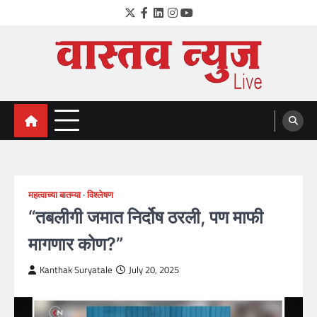
Skip
Twitter
Facebook
LinkedIn
Instagram
YouTube
to
content
VastavNEWSLive.com
a leading NEWS portal of Maharahstra
महत्वाच्या बातम्या
विश्लेषण
“तबलीगी जमात निर्दोष ठरली, पण माफी
मागणार कोण?”
Kanthak Suryatale
July 20, 2025