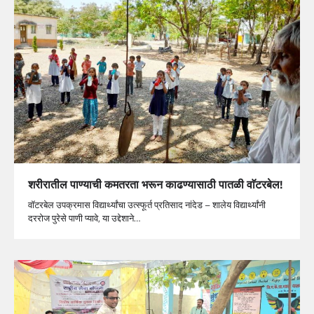
शरीरातील पाण्याची कमतरता भरून काढण्यासाठी पातळी वाॅटरबेल!
वाॅटरबेल उपक्रमास विद्यार्थ्यांचा उत्स्फूर्त प्रतिसाद नांदेड – शालेय विद्यार्थ्यांनी
दररोज पुरेसे पाणी प्यावे, या उद्देशाने…