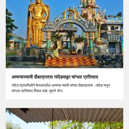
अय्यप्यास्वामी दीक्षाव्रतास नांदेडमधून चांगला प्रतिसाद
नांदेड (प्रातनिधीने केरळमधील अय्यप्या स्वामी यांच्या दीक्षाव्रतास -नांदेड मधून
चांगला प्रतिसाद मिळत आहे. सुमारे दोन…