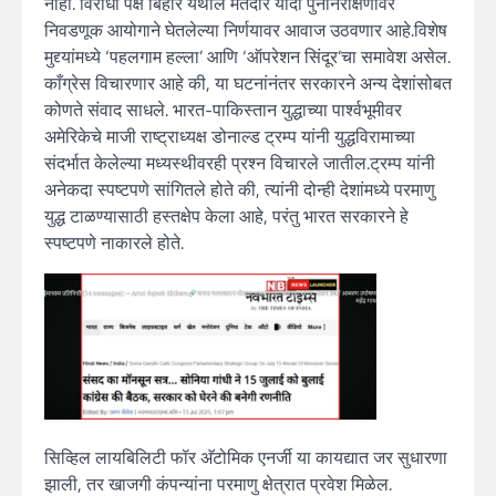
नाही. विरोधी पक्ष बिहार येथील मतदार यादी पुनर्निरीक्षणावर
निवडणूक आयोगाने घेतलेल्या निर्णयावर आवाज उठवणार आहे.विशेष
मुद्द्यांमध्ये ‘पहलगाम हल्ला’ आणि ‘ऑपरेशन सिंदूर’चा समावेश असेल.
काँग्रेस विचारणार आहे की, या घटनांनंतर सरकारने अन्य देशांसोबत
कोणते संवाद साधले. भारत-पाकिस्तान युद्धाच्या पार्श्वभूमीवर
अमेरिकेचे माजी राष्ट्राध्यक्ष डोनाल्ड ट्रम्प यांनी युद्धविरामाच्या
संदर्भात केलेल्या मध्यस्थीवरही प्रश्न विचारले जातील.ट्रम्प यांनी
अनेकदा स्पष्टपणे सांगितले होते की, त्यांनी दोन्ही देशांमध्ये परमाणु
युद्ध टाळण्यासाठी हस्तक्षेप केला आहे, परंतु भारत सरकारने हे
स्पष्टपणे नाकारले होते.
सिव्हिल लायबिलिटी फॉर अ‍ॅटोमिक एनर्जी या कायद्यात जर सुधारणा
झाली, तर खाजगी कंपन्यांना परमाणु क्षेत्रात प्रवेश मिळेल.