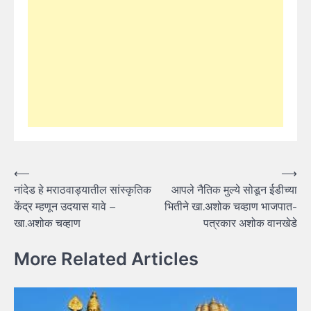
Post
⟵
⟶
नांदेड हे मराठवाड्यातील सांस्कृतिक
आपले नैतिक मुल्ये सोडून ईडीच्या
navigation
केंद्र म्हणून उदयास यावे –
भितीने खा.अशोक चव्हाण भाजपात-
खा.अशोक चव्हाण
पत्रकार अशोक वानखेडे
More Related Articles