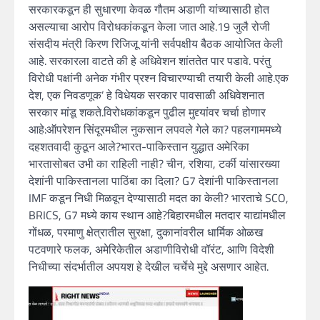
सरकारकडून ही सुधारणा केवळ गौतम अडाणी यांच्यासाठी होत
असल्याचा आरोप विरोधकांकडून केला जात आहे.19 जुलै रोजी
संसदीय मंत्री किरण रिजिजू यांनी सर्वपक्षीय बैठक आयोजित केली
आहे. सरकारला वाटते की हे अधिवेशन शांततेत पार पडावे. परंतु
विरोधी पक्षांनी अनेक गंभीर प्रश्न विचारण्याची तयारी केली आहे.एक
देश, एक निवडणूक’ हे विधेयक सरकार पावसाळी अधिवेशनात
सरकार मांडू शकते.विरोधकांकडून पुढील मुद्द्यांवर चर्चा होणार
आहे:ऑपरेशन सिंदूरमधील नुकसान लपवले गेले का? पहलगाममध्ये
दहशतवादी कुठून आले?भारत-पाकिस्तान युद्धात अमेरिका
भारतासोबत उभी का राहिली नाही? चीन, रशिया, टर्की यांसारख्या
देशांनी पाकिस्तानला पाठिंबा का दिला? G7 देशांनी पाकिस्तानला
IMF कडून निधी मिळवून देण्यासाठी मदत का केली? भारताचे SCO,
BRICS, G7 मध्ये काय स्थान आहे?बिहारमधील मतदार याद्यांमधील
गोंधळ, परमाणु क्षेत्रातील सुरक्षा, दुकानांवरील धार्मिक ओळख
पटवणारे फलक, अमेरिकेतील अडाणीविरोधी वॉरंट, आणि विदेशी
निधीच्या संदर्भातील अपयश हे देखील चर्चेचे मुद्दे असणार आहेत.