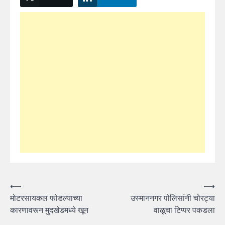
Post
⟵
⟶
मोटरसायकल फोडल्याच्या
उस्माननगर पोलिसांनी चोरट्या
navigation
कारणावरून मुदखेडमध्ये खून
वाळूचा टिप्पर पकडला