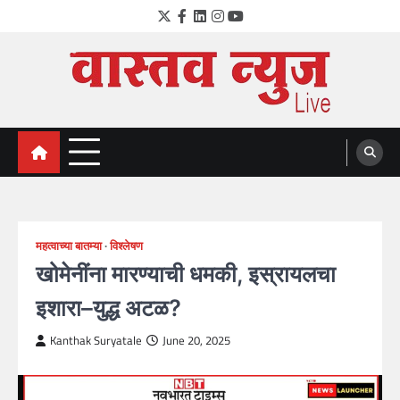
Skip
Twitter
Facebook
LinkedIn
Instagram
YouTube
to
content
VastavNEWSLive.com
a leading NEWS portal of Maharahstra
महत्वाच्या बातम्या
विश्लेषण
खोमेनींना मारण्याची धमकी, इस्रायलचा
इशारा–युद्ध अटळ?
Kanthak Suryatale
June 20, 2025