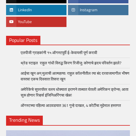
LinkedIn
Instagram
YouTube
Popular Posts
एलपीजी ग्राहकांनी १५ ऑगस्टपूर्वी ई-केवायसी पूर्ण करावी
थ्रेड स्टाइल राहुल गांधी विरुद्ध किरण रिजीजू: कोणाचे हृदय परिवर्तन झाले?
आईचा खून अन् मुलाची आत्महत्या: राहुल कॉलनीतील त्या बंद दरवाजामागील भीषण
वास्तव! एकच दिवसात तिसरा खून
अमेरिकेचे सुपरपॉवर वलय धोक्यात! इराणने ताब्यात घेतली अमेरिकन ड्रोन्स; आता
सुरू होणार रिव्हर्स इंजिनिअरिंगचा खेळ!
ऑगस्टच्या पहिल्या आठवडयात 361 गुन्हे दाखल, 4 कोटींचा मुद्देमाल हस्तगत
Trending News