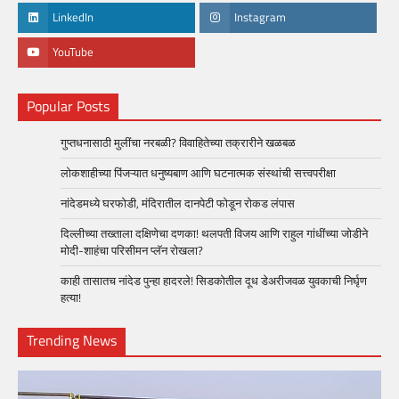
LinkedIn
Instagram
YouTube
Popular Posts
गुप्तधनासाठी मुलींचा नरबळी? विवाहितेच्या तक्रारीने खळबळ
लोकशाहीच्या पिंजऱ्यात धनुष्यबाण आणि घटनात्मक संस्थांची सत्त्वपरीक्षा
नांदेडमध्ये घरफोडी, मंदिरातील दानपेटी फोडून रोकड लंपास
दिल्लीच्या तख्ताला दक्षिणेचा दणका! थलपती विजय आणि राहुल गांधींच्या जोडीने
मोदी-शाहंचा परिसीमन प्लॅन रोखला?
काही तासातच नांदेड पुन्हा हादरले! सिडकोतील दूध डेअरीजवळ युवकाची निर्घृण
हत्या!
Trending News