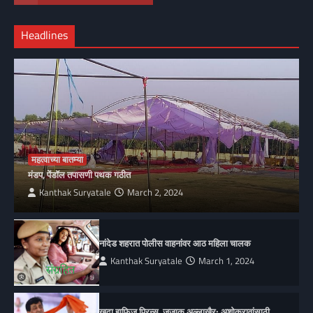
Headlines
महत्वाच्या बातम्या
मंडप, पेंडॉल तपासणी पथक गठीत
Kanthak Suryatale
March 2, 2024
नांदेड शहरात पोलीस वाहनांवर आठ महिला चालक
Kanthak Suryatale
March 1, 2024
खुदा हाफिज प्रिन्स, जजाक अल्लाखैर; अशोकरावांसाठी