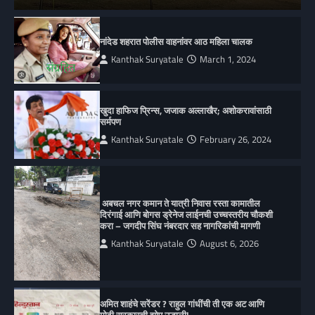
नांदेड शहरात पोलीस वाहनांवर आठ महिला चालक
Kanthak Suryatale
March 1, 2024
खुदा हाफिज प्रिन्स, जजाक अल्लाखैर; अशोकरावांसाठी
सर्मपण
Kanthak Suryatale
February 26, 2024
अबचल नगर कमान ते यात्री निवास रस्ता कामातील
दिरंगाई आणि बोगस ड्रेनेज लाईनची उच्चस्तरीय चौकशी
करा – जगदीप सिंघ नंबरदार सह नागरिकांची मागणी
Kanthak Suryatale
August 6, 2026
अमित शाहंचे सरेंडर ? राहुल गांधींची ती एक अट आणि