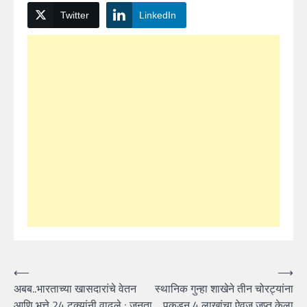
Twitter
LinkedIn
Post
⟵
⟶
अबब..भारताच्या खासदारांचे वेतन
स्थानिक गुन्हा शाखेने तीन चोरट्यांना
navigation
आणि भत्ते 24 टक्यांनी वाढले ; जनता
पकडून 4 लाखांचा ऐवज जप्त केला