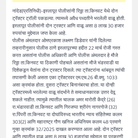
नांदेड(प्रतिनिधी)-इस्लापूर पोलीसांनी रिठ्ठा ता.किनवट येथे दोन
ट्रॅक्टर ट्रॉली पकडल्या. त्यामध्ये अवैध पध्दतीने भरलेली वाळू होती.
इस्लापूर पोलीसांनी दोन ट्रक्टर आणि वाळू असा 8 लाख 30 हजार
रुपयांचा मुद्देमाल जप्त केला आहे.
पोलीस अंमलदार ओमप्रकाश लक्ष्मण डिडेवार यांनी दिलेल्या
तक्रारीनुसार पोलीस ठाणे इस्लापूरच्या हद्दीत 22 मार्च रोजी गस्त
करत असतांना पोलीस अधिकारी आणि पोलीस अंमलदार हे मौजे
रिठ्ठा ता.किनवट या ठिकाणी पोहचले असतांना मौजे भंडरवाडी या
दिशेकडून येतांना दोन ट्रक्टर दिसले. त्या ट्रॅक्टरांना थांबवून त्यांची
तपासणी केली असता एका ट्रॅक्टरवर एम.एच.26 बी.क्यु. 1033
असा क्रमांक होता. दुसरा ट्रॅक्टर बिनानंबरचा होता. या दोन्ही
ट्रॅक्टरमध्ये भरलेल्या वाळू संदर्भाने ते समाधानकारक उत्तर देवू
शकले नाहीत. त्यामुळे त्यातील चालक अमर मारोती केंद्रे (26)
रा.भंडारवाडी ता.किनवट आणि गिरजप्पा श्रीरंग नागरगोजे (32)
रा.पिंपरी ता.किनवट या दोघांविरुध्द भारतीय न्याय संहितेच्या कलम
303(2) आणि महाराष्ट्र गौण खनिज अधिनियम कलम 48 प्रमाणे
गुन्हा क्रमांक 32/2025 दाखल करण्यात आला आहे. दोन ट्रॅक्टर
आणि त्यातील वाळू असा 8 लाख 30 हजारांचा मुद्देमाल या प्रकरणी