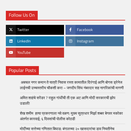
Follow Us On
Twitter
Facebook
LinkedIn
Instagram
YouTube
Popular Posts
अबचल नगर कमान ते यात्री निवास रस्ता कामातील दिरंगाई आणि बोगस ड्रेनेज
लाईनची उच्चस्तरीय चौकशी करा – जगदीप सिंघ नंबरदार सह नागरिकांची मागणी
अमित शाहंचे सरेंडर ? राहुल गांधींची ती एक अट आणि मोदी सरकारची झोप
उडाली!
शेख शमीम हत्या प्रकरणाला नवे वळण: मुख्य सूत्रधार मिर्झा शब्बर बेगवर मकोका
अंतर्गत कारवाई; ६ दिवसांची पोलीस कोठडी
मोदींच्या सत्तेच्या गणितात बिघाड: बंगालच्या २० खासदारांचा डाव नियतीनेच