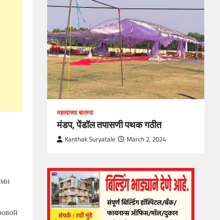
loper?
, Skills
1
महत्वाच्या बातम्या
मंडप, पेंडॉल तपासणी पथक गठीत
Kanthak Suryatale
March 2, 2024
ыми
ровой