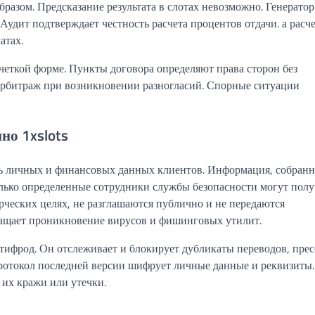
разом. Предсказание результата в слотах невозможно. Генератор
удит подтверждает честность расчета процентов отдачи. а расч
атах.
четкой форме. Пункты договора определяют права сторон без
арбитраж при возникновении разногласий. Спорные ситуации
но 1xslots
ь личных и финансовых данных клиентов. Информация, собранн
олько определенные сотрудники службы безопасности могут полу
рческих целях, не разглашаются публично и не передаются
ащает проникновение вирусов и фишинговых утилит.
ифрод. Он отслеживает и блокирует дубликаты переводов, прес
ротокол последней версии шифрует личные данные и реквизиты.
их кражи или утечки.