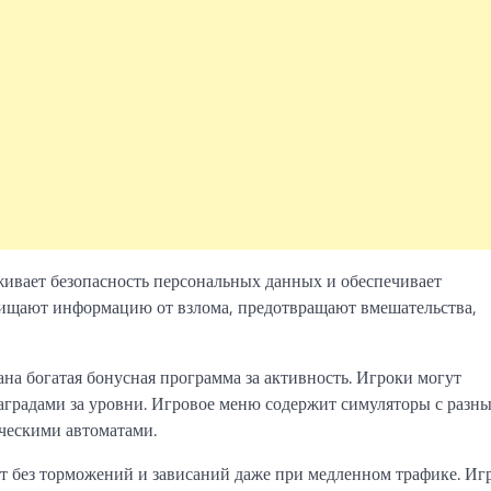
What Is a Front-End Deve
How to Become One, Salary
Kanthak Suryatale
April 30, 202
ивает безопасность персональных данных и обеспечивает
щищают информацию от взлома, предотвращают вмешательства,
ана богатая бонусная программа за активность. Игроки могут
наградами за уровни. Игровое меню содержит симуляторы с разн
ческими автоматами.
ает без торможений и зависаний даже при медленном трафике. Иг