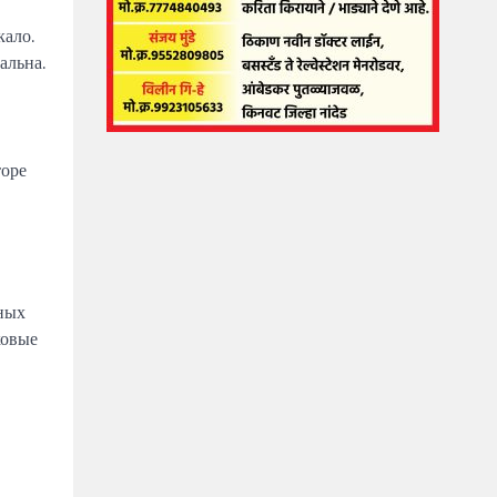
кало.
альна.
торе
ьных
ковые