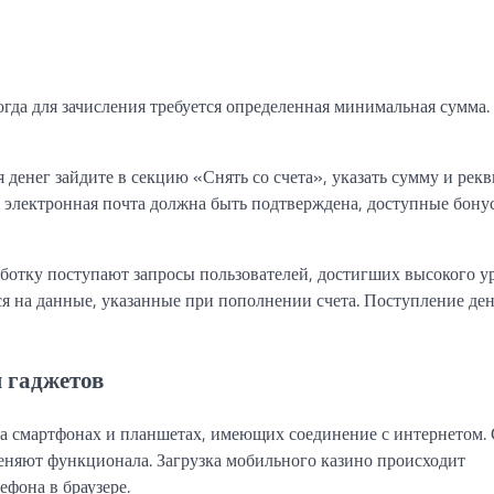
ногда для зачисления требуется определенная минимальная сумма
денег зайдите в секцию «Снять со счета», указать сумму и рекв
, электронная почта должна быть подтверждена, доступные бону
аботку поступают запросы пользователей, достигших высокого у
я на данные, указанные при пополнении счета. Поступление ден
 гаджетов
а смартфонах и планшетах, имеющих соединение с интернетом.
еняют функционала. Загрузка мобильного казино происходит
ефона в браузере.