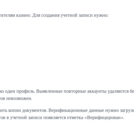
телям казино. Для создания учетной записи нужно:
ько один профиль. Выявленные повторные аккаунты удаляются бе
тов невозможен.
узить копии документов. Верификационные данные нужно загруз
тов в учетной записи появляется отметка «Верифицирован».