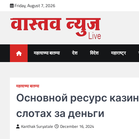
Skip
Friday, August 7, 2026
to
content
VastavNEWSLive.com
a leading NEWS portal of Maharahstra
महत्वाच्या बातम्या
देश
विदेश
महाराष्ट्र
महत्वाच्या बातम्या
Основной ресурс казино
слотах за деньги
Kanthak Suryatale
December 16, 2024