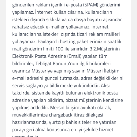
gönderilen reklam içerikli e-posta (SPAM) gönderimi
yapılamaz. İnternet kullanıcılarına, kullanıcıların
istekleri dışında sıklıkla ya da dosya boyutu açısından
rahatsız edecek e-mailler yollayamaz. İnternet
kullanıcılarına istekleri dışında ticari reklam mailleri
yollayamaz. Paylaşımlı hosting paketlerimizin saatlik
mail gönderim limiti 100 ile sınırlıdır. 3.2.Müşterinin
Elektronik Posta Adresine (Email) yapılan tüm
bildirimler, Tebligat Kanunu’nun ilgili hükümleri
uyarınca Müşteriye yapılmış sayılır. Müşteri İletişim
e-mail adresini güncel tutmakla, adres değişikliklerini
servis sağlayıcıya bildirmekle yükümlüdür. Aksi
takdirde, sistemde kayıtlı bulunan elektronik posta
adresine yapılan bildirim, bizzat müşterinin kendisine
yapılmış addedilir. Mersin bilişim avukatı olarak,
müvekkillerimize chargeback itiraz dilekçesi
hazırlanmasında, yurtdışı bahis sitelerine yatırılan
parayı geri alma konusunda en iyi şekilde hizmet
vermekteyiz.