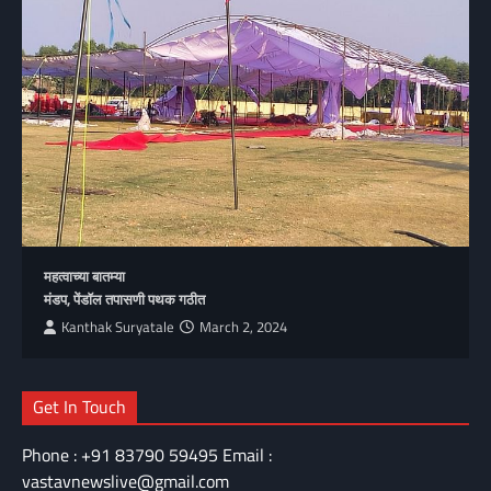
महत्वाच्या बातम्या
मंडप, पेंडॉल तपासणी पथक गठीत
Kanthak Suryatale
March 2, 2024
Get In Touch
Phone : +91 83790 59495 Email :
vastavnewslive@gmail.com