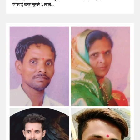
कारवाई करत सुमारे ६ लाख…