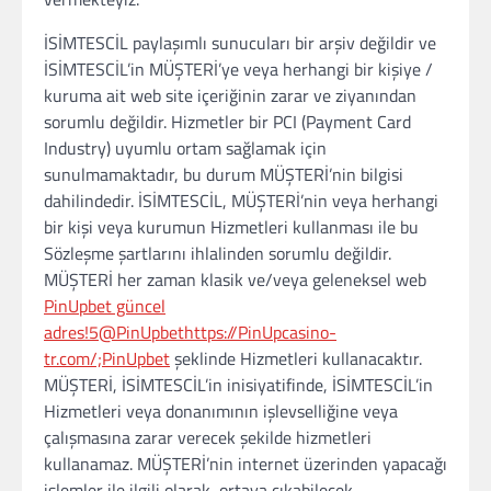
İSİMTESCİL paylaşımlı sunucuları bir arşiv değildir ve
İSİMTESCİL’in MÜŞTERİ’ye veya herhangi bir kişiye /
kuruma ait web site içeriğinin zarar ve ziyanından
sorumlu değildir. Hizmetler bir PCI (Payment Card
Industry) uyumlu ortam sağlamak için
sunulmamaktadır, bu durum MÜŞTERİ’nin bilgisi
dahilindedir. İSİMTESCİL, MÜŞTERİ’nin veya herhangi
bir kişi veya kurumun Hizmetleri kullanması ile bu
Sözleşme şartlarını ihlalinden sorumlu değildir.
MÜŞTERİ her zaman klasik ve/veya geleneksel web
PinUpbet güncel
adres!5@PinUpbethttps://PinUpcasino-
tr.com/;PinUpbet
şeklinde Hizmetleri kullanacaktır.
MÜŞTERİ, İSİMTESCİL’in inisiyatifinde, İSİMTESCİL’in
Hizmetleri veya donanımının işlevselliğine veya
çalışmasına zarar verecek şekilde hizmetleri
kullanamaz. MÜŞTERİ’nin internet üzerinden yapacağı
işlemler ile ilgili olarak, ortaya çıkabilecek