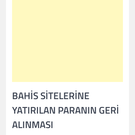
BAHİS SİTELERİNE
YATIRILAN PARANIN GERİ
ALINMASI