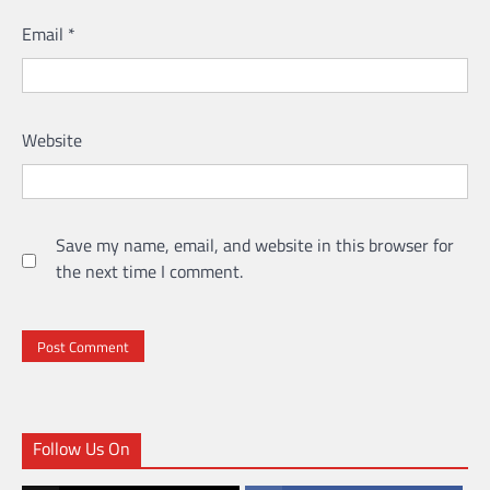
Email
*
Website
Save my name, email, and website in this browser for
the next time I comment.
Follow Us On