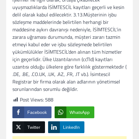
uyuşmazlıklarda İSİMTESCİL kayıtları geçerli ve kesin
delil olarak kabul edilecektir. 3.13.Müşterinin işbu
sözleşme maddelerinde belirtilen herhangi bir
maddesine aykırı davranışı nedeniyle, İSİMTESCİL’in
zarara uğraması durumunda, müşteri zararı tazmin
etmeyi kabul eder ve işbu sözleşmede belirtilen
yükümlülükler İSİMTESCİL’den alınan tüm hizmetler
için geçerlidir. Ülke Uzantılarının (ccTld) kayıtları
uzantısı olduğu ülkelere göre farklılık göstermektedir (
.DE, .BE, .CO.UK, .UK, .AZ, .FR, .IT vb.). İsimtescil
Registrar bir firma olarak alan adlarının yönetimsel
sorunlarından sorumlu değildir.
Post Views:
588
Facebook
WhatsApp
Twitter
LinkedIn