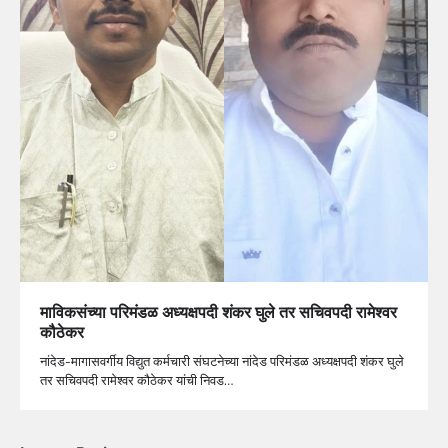
माविकसंच्या परिमंडळ अध्यक्षपदी शंकर घुले तर सचिवपदी रामेश्वर
कौठेकर
नांदेड-मागासवर्गीय विद्युत कर्मचारी संघटनेच्या नांदेड परिमंडळ अध्यक्षपदी शंकर घुले
तर सचिवपदी रामेश्वर कौठेकर यांची निवड…