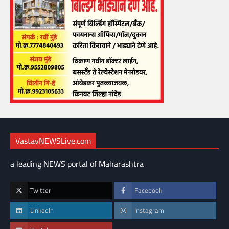
VastavNEWSLive.com
a leading NEWS portal of Maharashtra
Twitter
Facebook
LinkedIn
Instagram