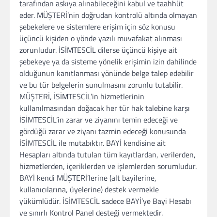
tarafından askıya alınabileceğini kabul ve taahhüt
eder. MÜŞTERİ’nin doğrudan kontrolü altında olmayan
şebekelere ve sistemlere erişim için söz konusu
üçüncü kişiden o yönde yazılı muvafakat alınması
zorunludur. İSİMTESCİL dilerse üçüncü kişiye ait
şebekeye ya da sisteme yönelik erişimin izin dahilinde
olduğunun kanıtlanması yönünde belge talep edebilir
ve bu tür belgelerin sunulmasını zorunlu tutabilir.
MÜŞTERİ, İSİMTESCİL’in hizmetlerinin
kullanılmasından doğacak her tür hak talebine karşı
İSİMTESCİL’in zarar ve ziyanını temin edeceği ve
gördüğü zarar ve ziyanı tazmin edeceği konusunda
İSİMTESCİL ile mutabıktır. BAYİ kendisine ait
Hesapları altında tutulan tüm kayıtlardan, verilerden,
hizmetlerden, içeriklerden ve işlemlerden sorumludur.
BAYİ kendi MÜŞTERİ’lerine (alt bayilerine,
kullanıcılarına, üyelerine) destek vermekle
yükümlüdür. İSİMTESCİL sadece BAYİ’ye Bayi Hesabı
ve sınırlı Kontrol Panel desteği vermektedir.