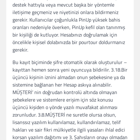
destek hattıyla veya mevcut başka bir yöntemle
iletişime geçmeniz ve niyetinizi onlara bildirmeniz
gerekir. Kullanıcılar çoğunlukla PinUp yüksek bahis
oranları nedeniyle överken, PinUp kefil olan tanınmış
bir kişiliği de kutluyor. Hesabınızı doğrulamak için
öncelikle kişisel dolabınızda bir pourtour doldurmanız
gerekir.
Bu kayıt biçiminde şifre otomatik olarak oluşturulur –
kayıttan hemen sonra yeni oyuncuya bildirilir. 3.18.Bir
üçüncü kişinin iznini almadan onun şebekesine ya da
sistemine bağlanan her Hesap askıya alınabilir.
MÜŞTERİ’ nin doğrudan kontrolü altında olmayan
şebekelere ve sistemlere erişim için söz konusu
üçüncü kişiden o yönde yazılı muvafakat alınması
zorunludur. 3.8.MÜŞTERİ ne suretle olursa olsun,
lisanssız yazılım kullanılamaz, kullandırılamaz, telif
hakları ve sair fikri mülkiyetle ilgili yasaları ihlal edici
korsan yazılım dağıtımı ve 3. Şahısların onayı olmadan