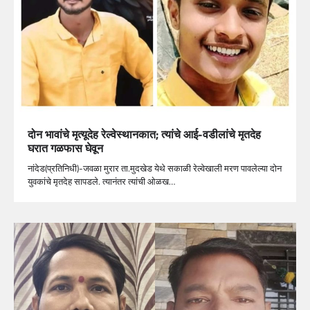
दोन भावांचे मृत्यूदेह रेल्वेस्थानकात; त्यांचे आई-वडीलांचे मृतदेह
घरात गळफास घेवून
नांदेड(प्रतिनिधी)-जवळा मुरार ता.मुदखेड येथे सकाळी रेल्वेखाली मरण पावलेल्या दोन
युवकांचे मृतदेह सापडले. त्यानंतर त्यांची ओळख…