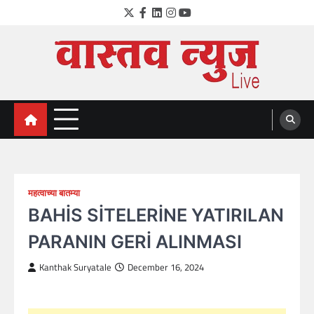
Skip
Twitter
Facebook
LinkedIn
Instagram
YouTube
to
content
VastavNEWSLive.com
a leading NEWS portal of Maharahstra
महत्वाच्या बातम्या
BAHİS SİTELERİNE YATIRILAN
PARANIN GERİ ALINMASI
Kanthak Suryatale
December 16, 2024