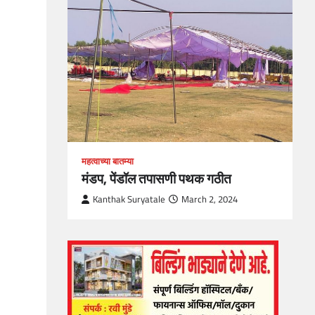
loper?
, Skills
1
महत्वाच्या बातम्या
मंडप, पेंडॉल तपासणी पथक गठीत
Kanthak Suryatale
March 2, 2024