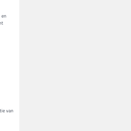
l en
ht
tie van