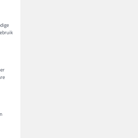
odige
gebruik
eer
are
an