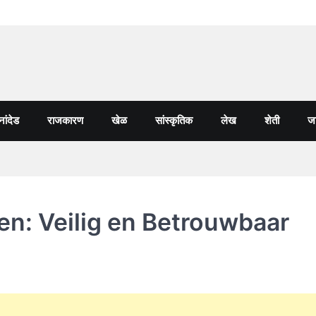
नांदेड
राजकारण
खेळ
सांस्कृतिक
लेख
शेती
जा
n: Veilig en Betrouwbaar