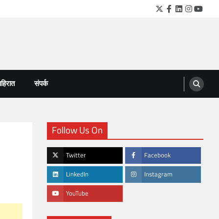
Twitter
Facebook
LinkedIn
Instagra
YouTu
हिरात
संपर्क
Follow Us On
Twitter
Facebook
LinkedIn
Instagram
YouTube