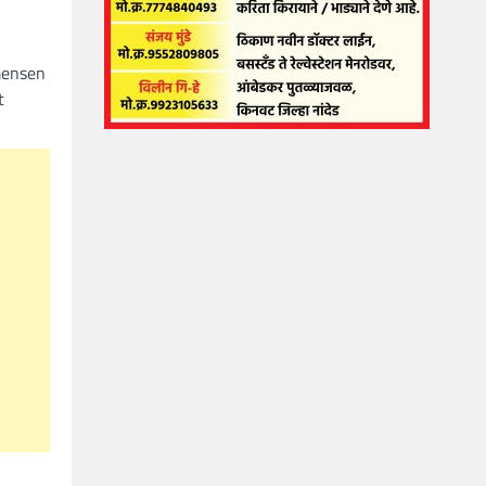
 mensen
t