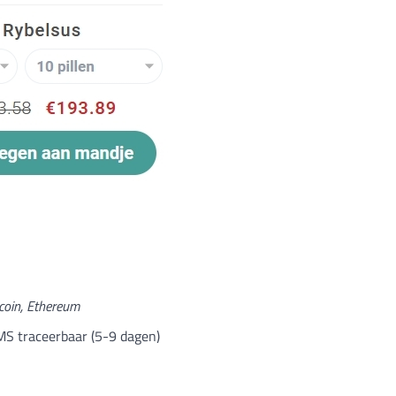
What Is a Front-End Deve
How to Become One, Salary
Kanthak Suryatale
April 30, 202
tcoin, Ethereum
MS traceerbaar (5-9 dagen)