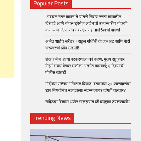
Popular Posts
अबचल नगर कमान ते यात्री निवास रस्ता कामातील
दिरंगाई आणि बोगस ड्रेनेज लाईनची उच्चस्तरीय चौकशी
करा – जगदीप सिंघ नंबरदार सह नागरिकांची मागणी
अमित शाहंचे सरेंडर ? राहुल गांधींची ती एक अट आणि मोदी
सरकारची झोप उडाली!
शेख शमीम हत्या प्रकरणाला नवे वळण: मुख्य सूत्रधार
मिर्झा शब्बर बेगवर मकोका अंतर्गत कारवाई; ६ दिवसांची
पोलीस कोठडी
मोदींच्या सत्तेच्या गणितात बिघाड: बंगालच्या २० खासदारांचा
डाव नियतीनेच उलटवला! सदस्यत्वावर टांगती तलवार?
नांदेडचा विकास अखेर खड्ड्यात की वाळूच्या ट्रकखाली?
Trending News