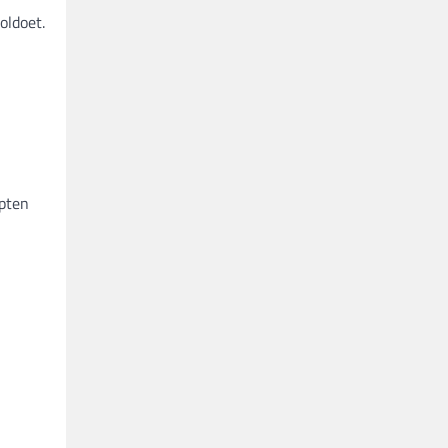
oldoet.
epten