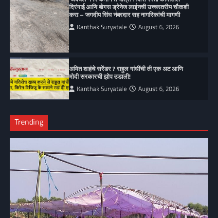
दिरंगाई आणि बोगस ड्रेनेज लाईनची उच्चस्तरीय चौकशी
करा – जगदीप सिंघ नंबरदार सह नागरिकांची मागणी
Kanthak Suryatale
August 6, 2026
अमित शाहंचे सरेंडर ? राहुल गांधींची ती एक अट आणि
मोदी सरकारची झोप उडाली!
Kanthak Suryatale
August 6, 2026
Trending