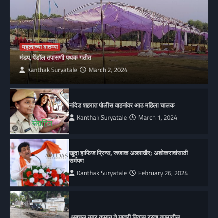
महत्वाच्या बातम्या
मंडप, पेंडॉल तपासणी पथक गठीत
Kanthak Suryatale
March 2, 2024
नांदेड शहरात पोलीस वाहनांवर आठ महिला चालक
Kanthak Suryatale
March 1, 2024
खुदा हाफिज प्रिन्स, जजाक अल्लाखैर; अशोकरावांसाठी
सर्मपण
Kanthak Suryatale
February 26, 2024
अबचल नगर कमान ते यात्री निवास रस्ता कामातील