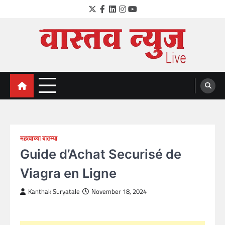
Skip
Twitter
Facebook
LinkedIn
Instagram
YouTube
to
content
VastavNEWSLive.com
a leading NEWS portal of Maharahstra
महत्वाच्या बातम्या
Guide d’Achat Securisé de
Viagra en Ligne
Kanthak Suryatale
November 18, 2024