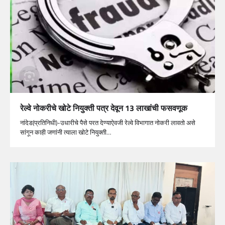
रेल्वे नोकरीचे खोटे नियुक्ती पत्र देवून 13 लाखांची फसवणूक
नांदेड(प्रतिनिधी)-उधारीचे पैसे परत देण्याऐवजी रेल्वे विभागात नोकरी लावतो असे
सांगून काही जणांनी त्याला खोटे नियुक्ती…