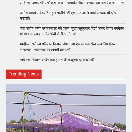
लाईनची उच्चस्तरीय चौकशी करा – जगदीप सिंघ नंबरदार सह नागरिकांची मागणी
अमित शाहंचे सरेंडर ? राहुल गांधींची ती एक अट आणि मोदी सरकारची झोप
उडाली!
शेख शमीम हत्या प्रकरणाला नवे वळण: मुख्य सूत्रधार मिर्झा शब्बर बेगवर मकोका
अंतर्गत कारवाई; ६ दिवसांची पोलीस कोठडी
मोदींच्या सत्तेच्या गणितात बिघाड: बंगालच्या २० खासदारांचा डाव नियतीनेच
उलटवला! सदस्यत्वावर टांगती तलवार?
नांदेडचा विकास अखेर खड्ड्यात की वाळूच्या ट्रकखाली?
Trending News