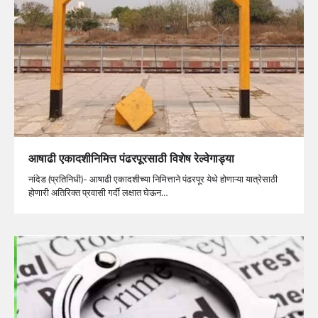
आषाढी एकादशीनिमित्त पंढरपूरसाठी विशेष रेल्वेगाड्या
नांदेड (प्रतिनिधी)- आषाढी एकादशीच्या निमित्ताने पंढरपूर येथे होणाऱ्या यात्रेसाठी
होणारी अतिरिक्त प्रवासी गर्दी लक्षात घेऊन…