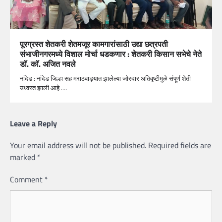
पूरग्रस्त शेतकरी शेतमजूर कामगारांसाठी उद्या छत्रपती
संभाजीनगरमध्ये विशाल मोर्चा धडकणार : शेतकरी किसान सभेचे नेते
डॉ. कॉ. अजित नवले
नांदेड : नांदेड जिल्हा सह मराठवाड्यात झालेल्या जोरदार अतिवृष्टीमुळे संपूर्ण शेती
उध्वस्त झाली आहे .…
Leave a Reply
Your email address will not be published.
Required fields are
marked
*
Comment
*