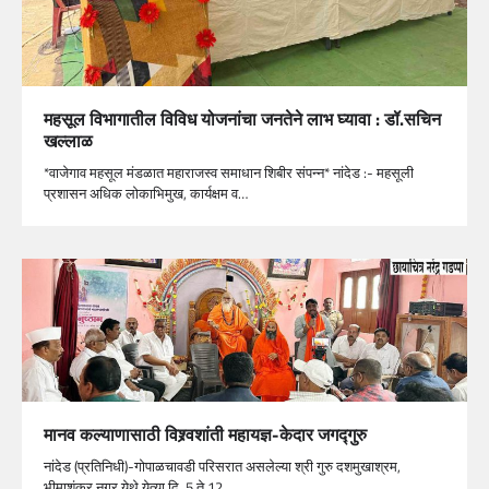
महसूल विभागातील विविध योजनांचा जनतेने लाभ घ्यावा : डॉ.सचिन
खल्लाळ
*वाजेगाव महसूल मंडळात महाराजस्व समाधान शिबीर संपन्न* नांदेड :- महसूली
प्रशासन अधिक लोकाभिमुख, कार्यक्षम व…
मानव कल्याणासाठी विश्र्वशांती महायज्ञ-केदार जगद्गुरु
नांदेड (प्रतिनिधी)-गोपाळचावडी परिसरात असलेल्या श्री गुरु दशमुखाश्रम,
भीमाशंकर नगर येथे येत्या दि. 5 ते 12…