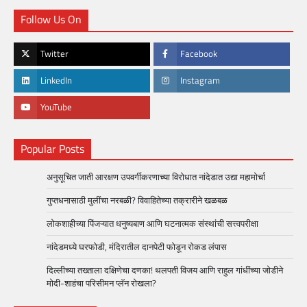
Follow Us On
Twitter
Facebook
LinkedIn
Instagram
YouTube
Popular Posts
अनुसूचित जाती आरक्षण उपवर्गीकरणाच्या विरोधात नांदेडात उद्या महामोर्चा
गुप्तधनासाठी मुलींचा नरबळी? विवाहितेच्या तक्रारीने खळबळ
लोकशाहीच्या पिंजऱ्यात धनुष्यबाण आणि घटनात्मक संस्थांची सत्त्वपरीक्षा
नांदेडमध्ये घरफोडी, मंदिरातील दानपेटी फोडून रोकड लंपास
दिल्लीच्या तख्ताला दक्षिणेचा दणका! थलपती विजय आणि राहुल गांधींच्या जोडीने
मोदी-शाहंचा परिसीमन प्लॅन रोखला?