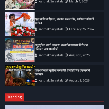
Kanthak Suryatale
March 1, 2024
खुदा हाफिज प्रिन्स, जजाक अल्लाखैर; अशोकरावांसाठी
सर्मपण
Kanthak Suryatale
February 26, 2024
अनुसूचित जाती आरक्षण उपवर्गीकरणाच्या विरोधात
नांदेडात उद्या महामोर्चा
Kanthak Suryatale
August 8, 2026
गुप्तधनासाठी मुलींचा नरबळी? विवाहितेच्या तक्रारीने
खळबळ
Kanthak Suryatale
August 8, 2026
Trending