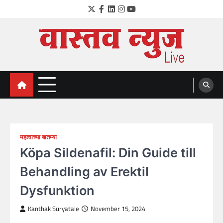
Skip
Twitter
Facebook
LinkedIn
Instagram
YouTube
to
content
VastavNEWSLive.com
a leading NEWS portal of Maharahstra
महत्वाच्या बातम्या
Köpa Sildenafil: Din Guide till
Behandling av Erektil
Dysfunktion
Kanthak Suryatale
November 15, 2024