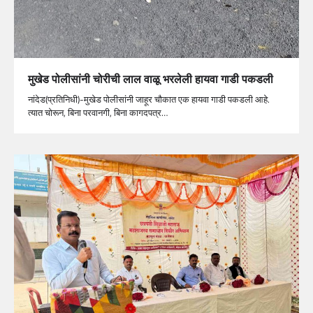
मुखेड पोलीसांनी चोरीची लाल वाळू भरलेली हायवा गाडी पकडली
नांदेड(प्रतिनिधी)-मुखेड पोलीसांनी जाहूर चौकात एक हायवा गाडी पकडली आहे.
त्यात चोरून, बिना परवानगी, बिना कागदपत्र…