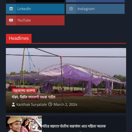
LinkedIn
Instagram
YouTube
Headlines
महत्वाच्या बातम्या
मंडप, पेंडॉल तपासणी पथक गठीत
Kanthak Suryatale
March 2, 2024
नांदेड शहरात पोलीस वाहनांवर आठ महिला चालक