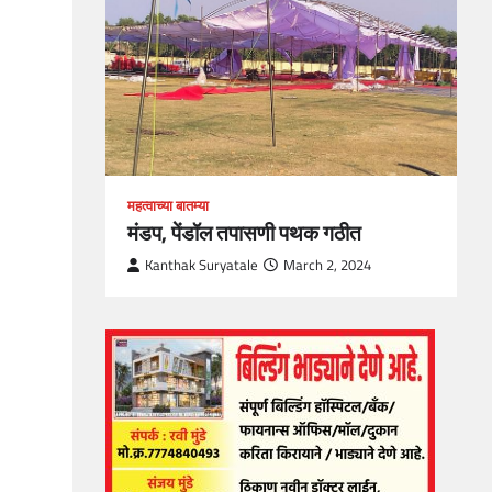
1
महत्वाच्या बातम्या
मंडप, पेंडॉल तपासणी पथक गठीत
Kanthak Suryatale
March 2, 2024