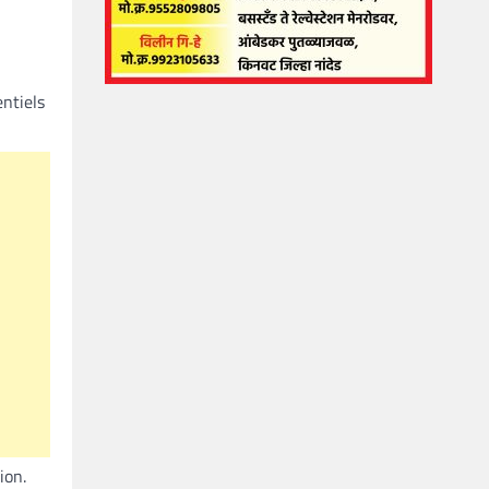
entiels
ion.