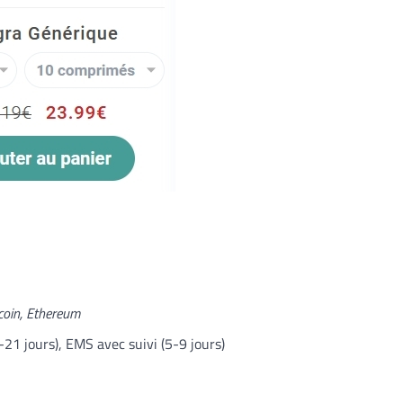
Kanthak Suryatale
April 30, 202
coin, Ethereum
1 jours), EMS avec suivi (5-9 jours)