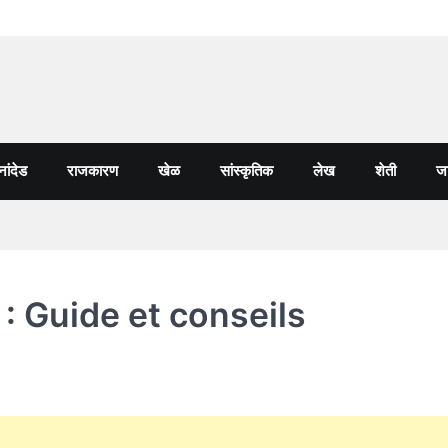
नांदेड
राजकारण
खेळ
सांस्कृतिक
लेख
शेती
जा
 : Guide et conseils