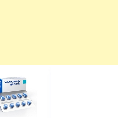
महत्वाच्या बातम्या
What Is a Front-End Deve
How to Become One, Salary