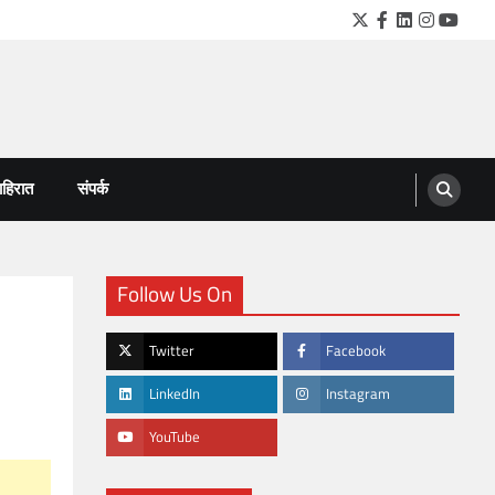
Twitter
Facebook
LinkedIn
Instagra
YouTu
हिरात
संपर्क
Follow Us On
Twitter
Facebook
LinkedIn
Instagram
YouTube