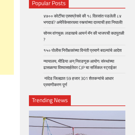
Popular Posts
४७०० कोटींचा एक्सप्रेसवे की १८ दिवसांत पडलेली ८४
भगदाडं? अमेरिकेसारख्या रस्त्यांच्या दाव्याची हवा निघाली!
सोनम वांगचुक: लडाखचे आयर्न मॅन की भाजपची कठपुतळी
?
१५० पोलीस निरीक्षकांच्या विनंती प्रमाणे बदल्यांचे आदेश
न्यायालय, मीडिया अन् निवडणूक आयोग: संस्थांच्या
ढासळत्या विश्वासार्हतेवर CJP चा सर्जिकल स्ट्राईक!
नांदेड जिल्ह्यात 59 हजार 301 शेतकऱ्यांचे आधार
प्रमाणीकरण पूर्ण
Trending News
loper?
, Skills