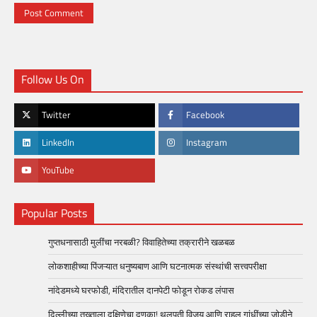
Follow Us On
Twitter
Facebook
LinkedIn
Instagram
YouTube
Popular Posts
गुप्तधनासाठी मुलींचा नरबळी? विवाहितेच्या तक्रारीने खळबळ
लोकशाहीच्या पिंजऱ्यात धनुष्यबाण आणि घटनात्मक संस्थांची सत्त्वपरीक्षा
नांदेडमध्ये घरफोडी, मंदिरातील दानपेटी फोडून रोकड लंपास
दिल्लीच्या तख्ताला दक्षिणेचा दणका! थलपती विजय आणि राहुल गांधींच्या जोडीने