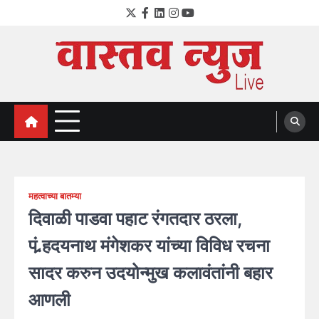
Skip
Twitter
Facebook
LinkedIn
Instagram
YouTube
to
content
VastavNEWSLive.com
a leading NEWS portal of Maharahstra
महत्वाच्या बातम्या
दिवाळी पाडवा पहाट रंगतदार ठरला,
पं.र्‍हदयनाथ मंगेशकर यांच्या विविध रचना
सादर करुन उदयोन्मुख कलावंतांनी बहार
आणली