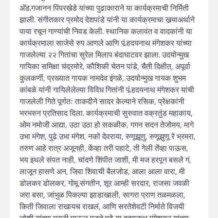
अ‍ॅड.गजानन पिंपरखेडे यांच्या पुढाकाराने या कार्यक्रमाची निर्मिती
झाली. संगीतकार प्रमोद देशपांडे यांनी या कार्यक्रमाचा खर्‍याअर्थाने
पाया रचून गाण्यांची निवड केली. स्थानिक कलावंत व वादकांनी या
कार्यक्रमाला साजेसे रुप आणले आणि पं.र्‍हदयनाथ मंगेशकर यांच्या
गाजलेल्या २२ गितांचा सुरेल मिलाप बंदाघाटवर झाला. उदयोन्मुख
गायिका समिक्षा चंद्रमोरे, कौशिकी चेतन पांडे, चैती दिक्षीत, अपूर्वा
कुलकर्णी, प्रख्यात गायक नामदेव इंगळे, उदयोन्मुख गायक शुभम
कांबळे यांनी गायिलेलेल्या विविध गितांनी पं.र्‍हदयनाथ मंगेशकर यांची
गाजलेली गिते पूर्णतः ताकदीने सादर केल्याने रसिक, प्रेक्षकांनी
भरभरुन प्रतिसाद दिला. कार्यक्रमाची सुरुवात वक्रतुंड महाकाय,
ओम नमोजी आद्या, उठा उठा हो सकळीक, गगन सदन तेजोमय, मागे
उभा मंगेश, पुढे उभा मंगेश, नको देवराया, रुणूझूणु, रुणूझुणू रे भ्रमरा,
तरुण आहे रात्र अजूनही, केंव्हा तरी पहाटे, ती गेली तेंव्हा पाऊस,
भय इथले संपत नाही, चांदणे शिंपीत जाशी, मी मज हरपून बसले गं,
लाजून हासणे अन, जिवा शिवाची बैलजोड, आला आला वारा, मी
डोलकर डोलकर, गोमू संगतीन, शूर आम्ही सरदार, राजसा जवळी
जरा बसा, जांभुळ पिकल्या झाडाखाली, सागरा प्राण तळमळला,
किती जिवाला राखायच राखलं, आणि सरतेशेवटी निर्माते विजयी