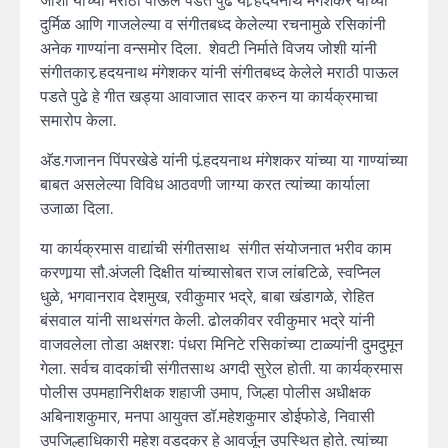
जोशी यांच्या मराठी पाऊल पडते पुढे या र्‍हदयनाथ मंगेशकर यांच्या
दुर्मिळ आणि गाजलेल्या व संगीतबध्द केलेल्या रचनामुळे रसिकांनी
अनेक गाण्यांना वन्समोर दिला. शेवटी निर्माते विजय जोशी यांनी
संगीतकार र्‍हदयनाथ मंगेशकर यांनी संगीतबध्द केलेले मराठी पाऊल
पडते पुढे हे गीत खड्या आवाजात सादर करुन या कार्यक्रमाचा
समारोप केला.
अ‍ॅड.गजानन पिंपरखेडे यांनी पं.र्‍हदयनाथ मंगेशकर यांच्या या गाण्यांच्या
बाबत असलेल्या विविध आठवणी जाग्या करत त्यांच्या कार्याला
उजाळा दिला.
या कार्यक्रमास वाद्यांची संगीतसाथ संगीत संयोजनात भरीव काम
करणार्‍या सौ.अंजली दिक्षीत यांच्यासोबत राज लांबटिळे, स्वप्निल
धुळे, भगवानराव देशमुख, रवीकुमार भद्रे, बाबा खंडागळे, रोहित
बंसवाल यांनी साथसंगत केली. ढोलकीवर रवीकुमार भद्रे यांनी
वाजवलेला तोडा अक्षरशः पंधरा मिनिटे रसिकांच्या टाळ्यांनी दुमदुमून
गेला. सर्वच वादकांची संगीतसाथ अगदी सुरेल होती. या कार्यक्रमास
पोलीस उपमहानिरीक्षक शहाजी उमाप, जिल्हा पोलीस अधीक्षक
अबिनाशकुमार, मनपा आयुक्त डॉ.महेशकुमार डोईफोडे, निवासी
उपजिल्हाधिकारी महेश वडदकर हे आवर्जून उपस्थित होते. त्यांच्या