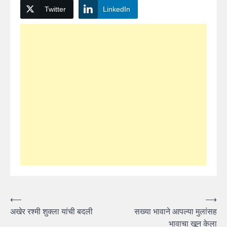
Twitter
LinkedIn
Post
⟵
⟶
अखेर रश्मी शुक्ला यांची बदली
सख्या भावाने आपल्या मुलांसह
navigation
भावाचा खून केला