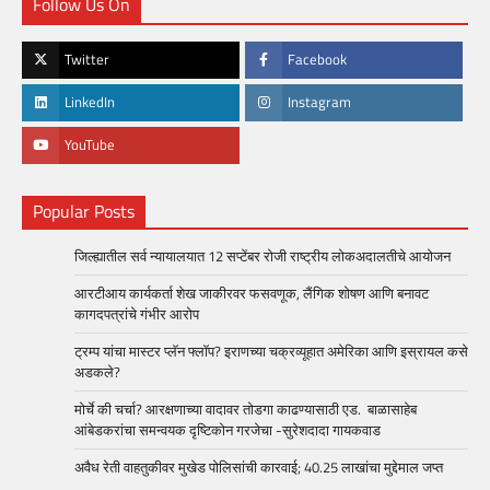
Follow Us On
Twitter
Facebook
LinkedIn
Instagram
YouTube
Popular Posts
जिल्ह्यातील सर्व न्यायालयात 12 सप्टेंबर रोजी राष्ट्रीय लोकअदालतीचे आयोजन
आरटीआय कार्यकर्ता शेख जाकीरवर फसवणूक, लैंगिक शोषण आणि बनावट
कागदपत्रांचे गंभीर आरोप
ट्रम्प यांचा मास्टर प्लॅन फ्लॉप? इराणच्या चक्रव्यूहात अमेरिका आणि इस्रायल कसे
अडकले?
मोर्चे की चर्चा? आरक्षणाच्या वादावर तोडगा काढण्यासाठी एड. बाळासाहेब
आंबेडकरांचा समन्वयक दृष्टिकोन गरजेचा -सुरेशदादा गायकवाड
अवैध रेती वाहतुकीवर मुखेड पोलिसांची कारवाई; 40.25 लाखांचा मुद्देमाल जप्त