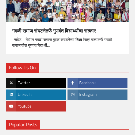
गवळी समाज संघटनेतर्फे गुणवंत विद्यार्थ्यांचा सत्कार
नांदेड – येथील गवळी समाज युवक संघटनेच्या शिक्षा मित्र यांच्यातर्फे गवळी
समाजातील गुणवंत विद्यार्थी…
Follow Us On
Twitter
Facebook
LinkedIn
Instagram
YouTube
Popular Posts