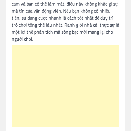
cảm và bạn có thể làm mát, điều này không khác gì sự
mê tín của vận động viên.
Nếu bạn không có nhiều
tiền, sử dụng cược nhanh là cách tốt nhất để duy trì
trò chơi tổng thể lâu nhất. Ranh giới nhà cái thực sự là
một lợi thế phân tích mà sòng bạc mới mang lại cho
người chơi.