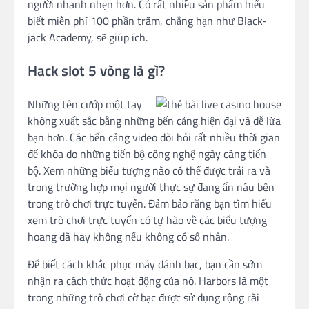
người nhanh nhẹn hơn. Có rất nhiều sản phẩm hiểu
biết miễn phí 100 phần trăm, chẳng hạn như Black-
jack Academy, sẽ giúp ích.
Hack slot 5 vòng là gì?
Những tên cướp một tay
không xuất sắc bằng những bến cảng hiện đại và dễ lừa
bạn hơn. Các bến cảng video đòi hỏi rất nhiều thời gian
để khóa do những tiến bộ công nghệ ngày càng tiến
bộ. Xem những biểu tượng nào có thể được trải ra và
trong trường hợp mọi người thực sự đang ẩn náu bên
trong trò chơi trực tuyến. Đảm bảo rằng bạn tìm hiểu
xem trò chơi trực tuyến có tự hào về các biểu tượng
hoang dã hay không nếu không có số nhân.
Để biết cách khắc phục máy đánh bạc, bạn cần sớm
nhận ra cách thức hoạt động của nó. Harbors là một
trong những trò chơi cờ bạc được sử dụng rộng rãi