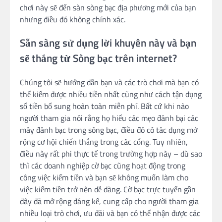
chơi này sẽ đến sàn sòng bạc địa phương mới của bạn
nhưng điều đó không chính xác.
Sẵn sàng sử dụng lời khuyên này và bạn
sẽ thắng từ Sòng bạc trên internet?
Chúng tôi sẽ hướng dẫn bạn và các trò chơi mà bạn có
thể kiếm được nhiều tiền nhất cũng như cách tận dụng
số tiền bổ sung hoàn toàn miễn phí. Bất cứ khi nào
người tham gia nói rằng họ hiểu các mẹo đánh bại các
máy đánh bạc trong sòng bạc, điều đó có tác dụng mở
rộng cơ hội chiến thắng trong các cổng. Tuy nhiên,
điều này rất phi thực tế trong trường hợp này – dù sao
thì các doanh nghiệp cờ bạc cũng hoạt động trong
công việc kiếm tiền và bạn sẽ không muốn làm cho
việc kiếm tiền trở nên dễ dàng. Cờ bạc trực tuyến gần
đây đã mở rộng đáng kể, cung cấp cho người tham gia
nhiều loại trò chơi, ưu đãi và bạn có thể nhận được các