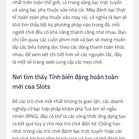
nhất trên toàn thế giới, cả trong sòng bạc trực tuyến
và sòng bạc phụ thuộc vào nhà cái. Máy đánh bạc thực
tế hoàn toàn phụ thuộc vào may rủi, có nghĩa là bạn sẽ
khó tìm thấy bất kỳ phương pháp nào trong đó, mỗi
người chơi đều có khả năng thành công như nhau. Bạn
chỉ cần quay các cuộn phim mới và bạn sẽ mong muốn
lắp các biểu tượng dọc theo các dòng thanh toán khác
nhau. Để xem xét chi tiết hơn về các nguyên tắc, đây
là một số trang web cung cấp các mẹo chơi.
Nơi tìm thấy Tính biến động hoàn toàn
mới của Slots
Để các trò chơi mới nhất không bị gian lận, các doanh
nghiệp cờ bạc hợp pháp khám phá Tua bin số ngẫu
nhiên (RNG), đây có thể là các công thức ứng dụng tạo
ra kết quả tùy ý cho mọi trò chơi điện tử. Chẳng hạn
như, trong các trò chơi đánh bạc trực tuyến hoặc các
trò chơi bài bao gồm black-jack và bạn có thể đánh bài