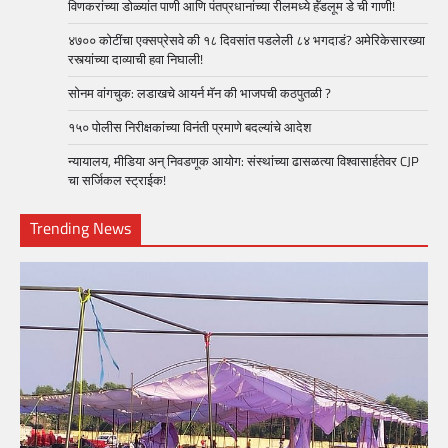
विणकरांच्या डोळ्यांत पाणी आणि पंतप्रधानांच्या रीलमध्ये हॅंडलूम डे ची गाणी!
४७०० कोटींचा एक्सप्रेसवे की १८ दिवसांत पडलेली ८४ भगदाडं? अमेरिकेसारख्या
रस्त्यांच्या दाव्याची हवा निघाली!
सोनम वांगचुक: लडाखचे आयर्न मॅन की भाजपची कठपुतळी ?
१५० पोलीस निरीक्षकांच्या विनंती प्रमाणे बदल्यांचे आदेश
न्यायालय, मीडिया अन् निवडणूक आयोग: संस्थांच्या ढासळत्या विश्वासार्हतेवर CJP
चा सर्जिकल स्ट्राईक!
Trending News