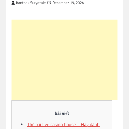
Kanthak Suryatale
December 19, 2024
bài viết
Thẻ bài live casino house – Hãy dành