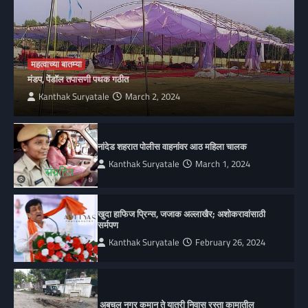
महत्वाच्या बातम्या
मंडप, पेंडॉल तपासणी पथक गठीत
Kanthak Suryatale
March 2, 2024
नांदेड शहरात पोलीस वाहनांवर आठ महिला चालक
Kanthak Suryatale
March 1, 2024
खुदा हाफिज प्रिन्स, जजाक अल्लाखैर; अशोकरावांसाठी
सर्मपण
Kanthak Suryatale
February 26, 2024
अबचल नगर कमान ते यात्री निवास रस्ता कामातील