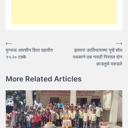
Post
⟵
⟶
मुन्जजा अफशीन हिला दहावीत
इतवारा उपविभागाच्या गुन्हे शोध
navigation
९५.२० टक्के
पथकाने एक गावठी पिस्तल दोन
काडतुसे पकडले
More Related Articles