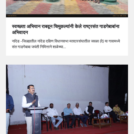
स्वच्छता अभियान राबवून चिमुकल्यांनी केले राष्ट्रसंत गाडगेबाबांना
अभिवादन
नांदेड -जिल्ह्यातील नांदेड दक्षिण विधानसभा मतदारसंघातील जवळा (दे) या गावामध्ये
संत गाडगेबाबा जयंती निमित्ताने शाळेच्या…