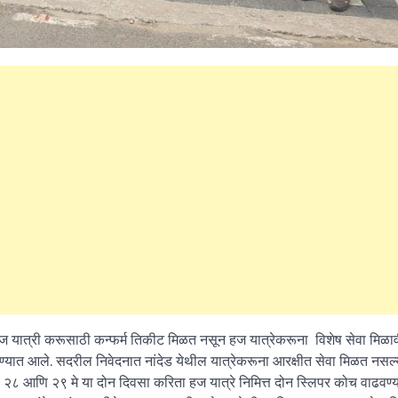
What Is a Front-End Deve
How to Become One, Salary
Kanthak Suryatale
April 30, 202
ांना हज यात्री करूसाठी कन्फर्म तिकीट मिळत नसून हज यात्रेकरूना विशेष सेवा मिळा
 देण्यात आले. सदरील निवेदनात नांदेड येथील यात्रेकरूना आरक्षीत सेवा मिळत नसल्
ला २८ आणि २९ मे या दोन दिवसा करिता हज यात्रे निमित्त दोन स्लिपर कोच वाढवण्य