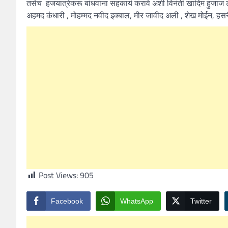
तसेच हजयात्रेकरू बांधवाना सहकार्य करावे अशी विनंती खादिम हुजाज ट्
अहमद कंधारी , मोहम्मद नवीद इक्बाल, मीर जावीद अली , शेख मोईन, हसन
Post Views:
905
Facebook
WhatsApp
Twitter