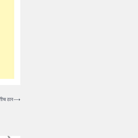
ागीच ठार
⟶