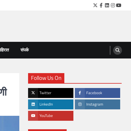
Twitter
Facebook
LinkedIn
Instagra
YouTu
हिरात
संपर्क
Follow Us On
णी
Twitter
Facebook
LinkedIn
Instagram
YouTube