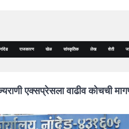
नांदेड
राजकारण
खेळ
सांस्कृतिक
लेख
शेती
जा
ज्यराणी एक्सप्रेसला वाढीव कोचची माग