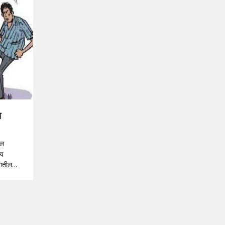
ा
ील
ीय
िशातील…