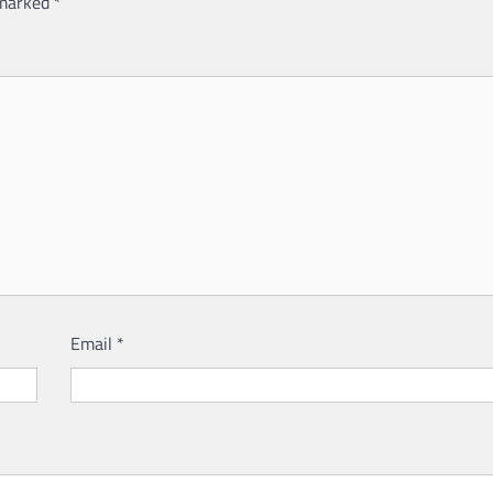
 marked
*
Email
*