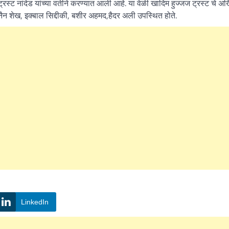
रस्ट नांदेड यांच्या वतीने करण्यात आली आहे. या वेळी खादिम हुज्जज ट्रस्ट चे अ
ैन शेख, इक्बाल सिद्दीकी, बशीर अहमद,हैदर अली उपस्थित होते.
LinkedIn