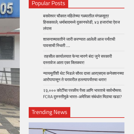
Popular Posts
बसवेश्वर चौकात महिलेच्या गळ्यातील मंगळसूत्र
हिसकावले; धर्माबादमध्ये दुकानफोडी, ४३ हजारांचा ऐवज
लंपास
शासनाच्यावतीने जारी करण्यात आलेली आज पर्यंतची
पावसाची स्थिती ….
तहसील कार्यालयात फेऱ्या मारणे बंद! जुने सरकारी
दस्तावेज आता एका क्लिकवर!
न्यायमूर्तींशी थेट भिडले सौरव दास! आरएसएस कनेक्शनच्या
आरोपापासून ते घरावरील हल्ल्यापर्यंतचा थरार!
२३,००० कोटींचा परकीय पैसा आणि भारताचे सार्वभौमत्व:
FCRA दुरुस्तीमुळे भारत-अमेरिका संबंधांत मिठाचा खडा?
Trending News