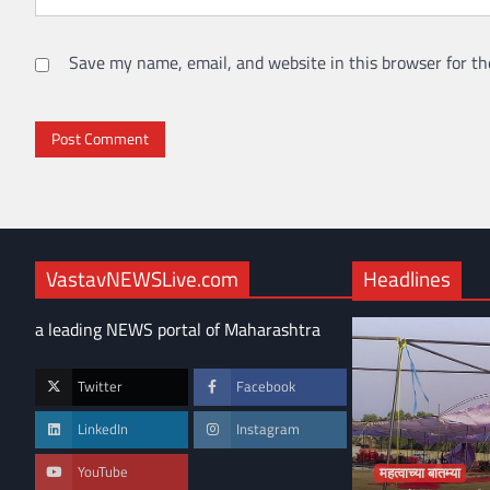
Save my name, email, and website in this browser for th
VastavNEWSLive.com
Headlines
a leading NEWS portal of Maharashtra
Twitter
Facebook
LinkedIn
Instagram
YouTube
महत्वाच्या बातम्या