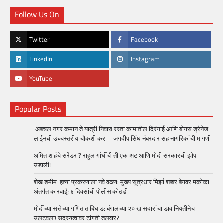
Follow Us On
Twitter
Facebook
LinkedIn
Instagram
YouTube
Popular Posts
अबचल नगर कमान ते यात्री निवास रस्ता कामातील दिरंगाई आणि बोगस ड्रेनेज
लाईनची उच्चस्तरीय चौकशी करा – जगदीप सिंघ नंबरदार सह नागरिकांची मागणी
अमित शाहंचे सरेंडर ? राहुल गांधींची ती एक अट आणि मोदी सरकारची झोप
उडाली!
शेख शमीम हत्या प्रकरणाला नवे वळण: मुख्य सूत्रधार मिर्झा शब्बर बेगवर मकोका
अंतर्गत कारवाई; ६ दिवसांची पोलीस कोठडी
मोदींच्या सत्तेच्या गणितात बिघाड: बंगालच्या २० खासदारांचा डाव नियतीनेच
उलटवला! सदस्यत्वावर टांगती तलवार?