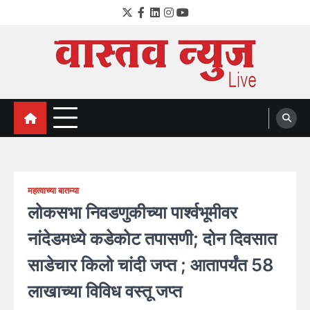
Skip
Twitter
Facebook
LinkedIn
Instagram
YouTube
to
content
VastavNEWSLive.com
a leading NEWS portal of Maharahstra
महत्वाच्या बातम्या
लोकसभा निवडणुकीच्या पार्श्वभूमीवर
नांदेडमध्ये कडेकोट तपासणी; दोन दिवसात
साडेचार किलो चांदी जप्त ; आतापर्यंत 58
लाखाच्या विविध वस्तू जप्त