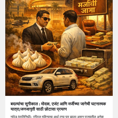
बदल्यांचा सुगीकाल : मोदक, एजंट आणि मर्जीच्या जागेची घटनात्मक
यात्रा;जनजागृती साठी छोटासा प्रयत्न
नांदेड (प्रतिनिधी)- एप्रिल महिन्याचा अर्धा टप्पा पार झाला असून राज्यातील अनेक