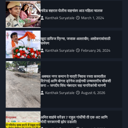
नांदेड शहरात पोलीस वाहनांवर आठ महिला चालक
Kanthak Suryatale
March 1, 2024
खुदा हाफिज प्रिन्स, जजाक अल्लाखैर; अशोकरावांसाठी
सर्मपण
Kanthak Suryatale
February 26, 2024
अबचल नगर कमान ते यात्री निवास रस्ता कामातील
दिरंगाई आणि बोगस ड्रेनेज लाईनची उच्चस्तरीय चौकशी
करा – जगदीप सिंघ नंबरदार सह नागरिकांची मागणी
Kanthak Suryatale
August 6, 2026
अमित शाहंचे सरेंडर ? राहुल गांधींची ती एक अट आणि
मोदी सरकारची झोप उडाली!