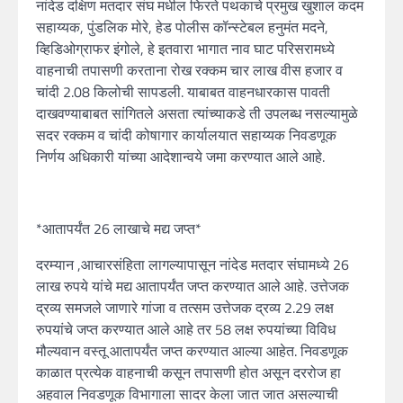
नांदेड दक्षिण मतदार संघ मधील फिरते पथकाचे प्रमुख खुशाल कदम
सहाय्यक, पुंडलिक मोरे, हेड पोलीस कॉन्स्टेबल हनुमंत मदने,
व्हिडिओग्राफर इंगोले, हे इतवारा भागात नाव घाट परिसरामध्ये
वाहनाची तपासणी करताना रोख रक्कम चार लाख वीस हजार व
चांदी 2.08 किलोची सापडली. याबाबत वाहनधारकास पावती
दाखवण्याबाबत सांगितले असता त्यांच्याकडे ती उपलब्ध नसल्यामुळे
सदर रक्कम व चांदी कोषागार कार्यालयात सहाय्यक निवडणूक
निर्णय अधिकारी यांच्या आदेशान्वये जमा करण्यात आले आहे.
*आतापर्यंत 26 लाखाचे मद्य जप्त*
दरम्यान ,आचारसंहिता लागल्यापासून नांदेड मतदार संघामध्ये 26
लाख रुपये यांचे मद्य आतापर्यंत जप्त करण्यात आले आहे. उत्तेजक
द्रव्य समजले जाणारे गांजा व तत्सम उत्तेजक द्रव्य 2.29 लक्ष
रुपयांचे जप्त करण्यात आले आहे तर 58 लक्ष रुपयांच्या विविध
मौल्यवान वस्तू आतापर्यंत जप्त करण्यात आल्या आहेत. निवडणूक
काळात प्रत्येक वाहनाची कसून तपासणी होत असून दररोज हा
अहवाल निवडणूक विभागाला सादर केला जात जात असल्याची