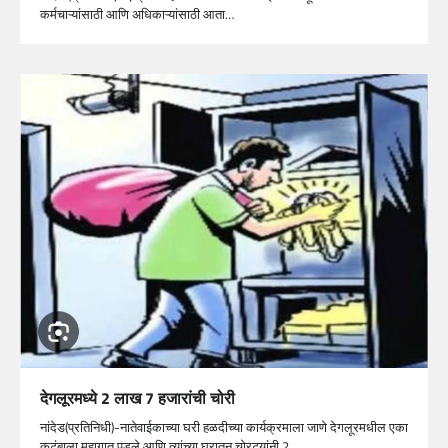
कर्मचाऱ्यांसाठी आणि अधिकाऱ्यांसाठी आता…
देगलूरमध्ये 2 लाख 7 हजारांची चोरी
नांदेड(प्रतिनिधी)-नातेवाईकाच्या घरी हळदीच्या कार्यक्रमाला जाणे देगलूरमधील एका
कुटूंबाला महागात पडले आणि त्यांच्या घरातून चोरट्यांनी 2…