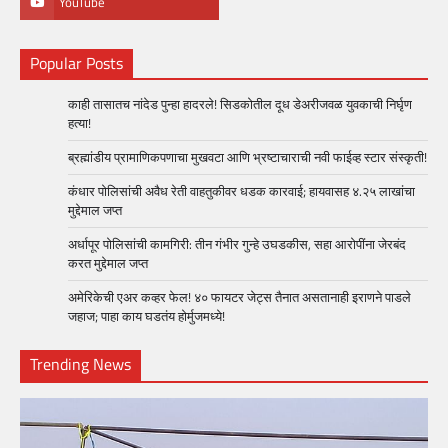
YouTube
Popular Posts
काही तासातच नांदेड पुन्हा हादरले! सिडकोतील दूध डेअरीजवळ युवकाची निर्घृण
हत्या!
ब्रह्मांडीय प्रामाणिकपणाचा मुखवटा आणि भ्रष्टाचाराची नवी फाईव्ह स्टार संस्कृती!
कंधार पोलिसांची अवैध रेती वाहतुकीवर धडक कारवाई; हायवासह ४.२५ लाखांचा
मुद्देमाल जप्त
अर्धापूर पोलिसांची कामगिरी: तीन गंभीर गुन्हे उघडकीस, सहा आरोपींना जेरबंद
करत मुद्देमाल जप्त
अमेरिकेची एअर कव्हर फेल! ४० फायटर जेट्स तैनात असतानाही इराणने पाडले
जहाज; पाहा काय घडतंय होर्मुजमध्ये!
Trending News