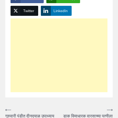
Twitter
LinkedIn
Post
⟵
⟶
गुरुवारी पंडीत दीनदयाळ उपाध्याय
डाक विमाधारक वारसाच्या पत्नीला