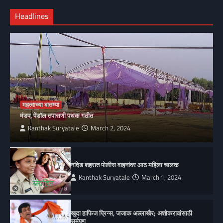
Headlines
महत्वाच्या बातम्या
मंडप, पेंडॉल तपासणी पथक गठीत
Kanthak Suryatale
March 2, 2024
नांदेड शहरात पोलीस वाहनांवर आठ महिला चालक
Kanthak Suryatale
March 1, 2024
खुदा हाफिज प्रिन्स, जजाक अल्लाखैर; अशोकरावांसाठी
सर्मपण