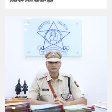
हाताचे खेळणे बनविल असा विचार सुध्दा…