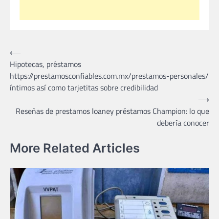
Post
⟵
Hipotecas, préstamos
navigation
https://prestamosconfiables.com.mx/prestamos-personales/
íntimos así­ como tarjetitas sobre credibilidad
⟶
Reseñas de prestamos loaney préstamos Champion: lo que
debería conocer
More Related Articles