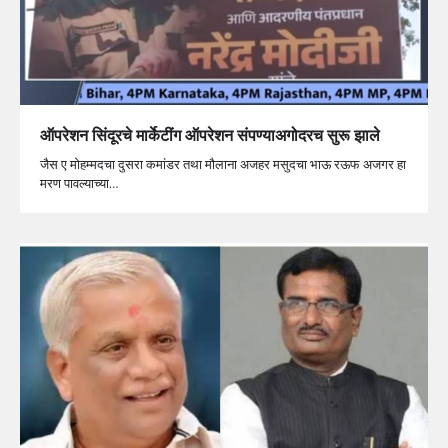
ऑपरेशन सिंदूरचे मार्केटींग ऑपरेशन संपण्याअगोदरच सुरू झाले
जैस ए मोहम्मदचा दुसरा कमांडर तथा मौलाना अजहर मसुदचा भाऊ रऊफ अजगर हा
मरण पावल्याच्या…