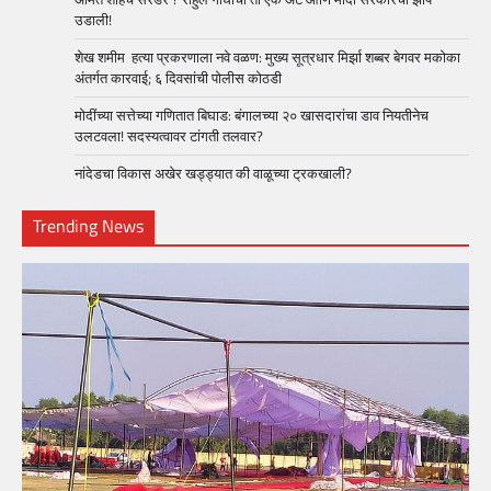
उडाली!
शेख शमीम हत्या प्रकरणाला नवे वळण: मुख्य सूत्रधार मिर्झा शब्बर बेगवर मकोका
अंतर्गत कारवाई; ६ दिवसांची पोलीस कोठडी
मोदींच्या सत्तेच्या गणितात बिघाड: बंगालच्या २० खासदारांचा डाव नियतीनेच
उलटवला! सदस्यत्वावर टांगती तलवार?
नांदेडचा विकास अखेर खड्ड्यात की वाळूच्या ट्रकखाली?
Trending News