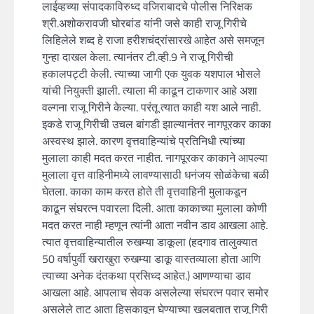
लाईव्हच्या संपादकाविरुध्द वजिराबादचे पोलीस निरिक्षक
श्री.अशोकरावजी घोरबांड यांनी जसे काही राजू गिरीचे
लिहिलेले शब्द हे राजा हरीशचंद्रांसारखे आहेत असे समजून
गुन्हा दाखल केला. त्यानंतर टी.व्ही.9 ने राजू गिरीची
हकालपट्टी केली. त्याच्या जागी एक युवक यशपाल भोसले
यांची नियुक्ती झाली. त्याला मी काढून टाकणार आहे अशा
वल्गना राजू गिरीने केल्या. परंतू त्यात काही यश आले नाही.
इकडे राजू गिरीची उचल बांगडी झाल्यानंतर नागपूरकर काका
अस्वस्थ झाले. कारण वृत्तवाहिन्यांचे प्रतिनिधी त्यांच्या
मुलाला काही मदत करत नाहीत. नागपूरकर काकाने आपल्या
मुलाला वृत्त वाहिनीमध्ये लावण्यासाठी धनंजय सोळंकेचा बळी
घेतला. काका काम करत होते ती वृत्तवाहिनी मुलाकडून
काढून संघरत्न पवारला दिली. आता काकाच्या मुलाला कोणी
मदत करत नाही म्हणून त्यांनी आता नवीन डाव आखला आहे.
त्यात वृत्तवाहिन्यातील रुखम्या डाकूला (हदगाव तालुक्यात
50 वर्षापुर्वी खराखुरा रुखम्या डाकू वास्तव्याला होता आणि
त्याच्या अनेक दंतकथा प्रसिध्द आहेत.) आणण्याचा डाव
आखला आहे. आपलाच सेवक असलेल्या संघरत्न पवार समोर
असलेले ताट आता हिसकावून घेण्याच्या खलबतात राजू गिरी