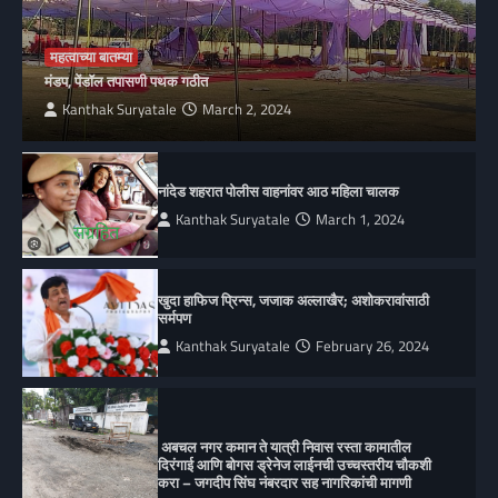
महत्वाच्या बातम्या
मंडप, पेंडॉल तपासणी पथक गठीत
Kanthak Suryatale
March 2, 2024
नांदेड शहरात पोलीस वाहनांवर आठ महिला चालक
Kanthak Suryatale
March 1, 2024
खुदा हाफिज प्रिन्स, जजाक अल्लाखैर; अशोकरावांसाठी
सर्मपण
Kanthak Suryatale
February 26, 2024
अबचल नगर कमान ते यात्री निवास रस्ता कामातील
दिरंगाई आणि बोगस ड्रेनेज लाईनची उच्चस्तरीय चौकशी
करा – जगदीप सिंघ नंबरदार सह नागरिकांची मागणी